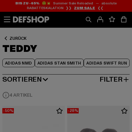
BIS ZU -65%
😲💥 Summer Sale Reloaded — absolute
Zum
Zum
Zum
RABATTESKALATION ❯❯
ZUM SALE
❮❮
Inhalt
Fußzeile
Produktraster
springen
springen
springen
ZURÜCK
TEDDY
ADIDAS NMD
ADIDAS STAN SMITH
ADIDAS SWIFT RUN
SORTIEREN
FILTER
BELIEBTESTE
4 ARTIKEL
-50%
-28%