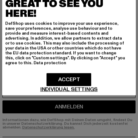
BEN!
GREAT TO SEE YOU
HERE!
Melde dich hier für unseren Newsletter an und
erhalte künftig Informationen über aktuelle Tre
DefShop uses cookies to improve your use experience,
save your preferences, analyse use behaviour and to
nds, Angebote und Gutscheine von DefShop p
provide and measure interest-based contents and
er E-Mail!
advertising. In addition, we allow partners to extract data
or to use cookies. This may also include the processing of
your data in the USA or other countries which do not have
the EU data protection standard. If you want to change
An welchen Produkten bist du interessiert?
this, click on "Custom settings". By clicking on "Accept" you
agree to this.
Data protection
MÄNNER
FRAUEN
ACCEPT
INDIVIDUAL SETTINGS
E-MAIL
ANMELDEN
Informationen dazu, wie DefShop mit Deinen Daten umgeht, findest Du
in unserer Datenschutzerklärung. Du kannst Dich jederzeit kostenfei
abmelden.
Datenschutzerklärung lesen.