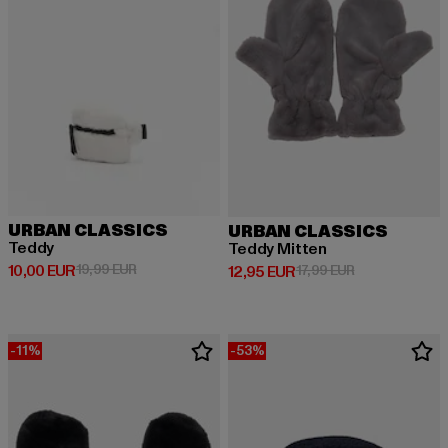
URBAN CLASSICS
URBAN CLASSICS
Teddy
Teddy Mitten
Derzeitiger Preis: 10,00 EUR
Aktionspreis: 19,99 EUR
10,00 EUR
19,99 EUR
Derzeitiger Preis: 12,95 EUR
Aktionspreis: 1
12,95 EUR
17,99 EUR
-11%
-53%