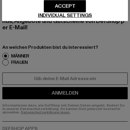
ACCEPT
Melde dich hier für unseren Newsletter an und
erhalte künftig Informationen über aktuelle Tre
INDIVIDUAL SETTINGS
nds, Angebote und Gutscheine von DefShop p
er E-Mail!
An welchen Produkten bist du interessiert?
MÄNNER
FRAUEN
E-MAIL
ANMELDEN
Informationen dazu, wie DefShop mit Deinen Daten umgeht, findest Du
in unserer Datenschutzerklärung. Du kannst Dich jederzeit kostenfei
abmelden.
Datenschutzerklärung lesen.