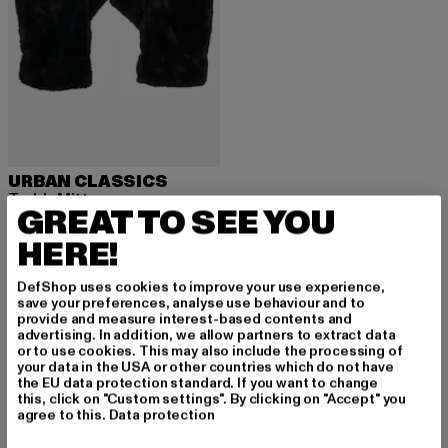
URBAN CLASSICS
Teddy Mitten
GREAT TO SEE YOU
Derzeitiger Preis: 16,01 EUR
Aktionspreis: 17,99 EUR
16,01 EUR
17,99 EUR
HERE!
DefShop uses cookies to improve your use experience,
save your preferences, analyse use behaviour and to
provide and measure interest-based contents and
advertising. In addition, we allow partners to extract data
MELDE DICH AN, UM
or to use cookies. This may also include the processing of
your data in the USA or other countries which do not have
INSPIRIERT ZU BLEI
the EU data protection standard. If you want to change
this, click on "Custom settings". By clicking on "Accept" you
agree to this.
Data protection
BEN!