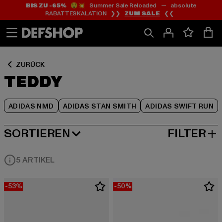
BIS ZU -65%
😲💥 Summer Sale Reloaded — absolute
Zum
Zum
Zum
RABATTESKALATION ❯❯
ZUM SALE
❮❮
Inhalt
Fußzeile
Produktraster
springen
springen
springen
ZURÜCK
TEDDY
ADIDAS NMD
ADIDAS STAN SMITH
ADIDAS SWIFT RUN
SORTIEREN
FILTER
BELIEBTESTE
5 ARTIKEL
-53%
-50%