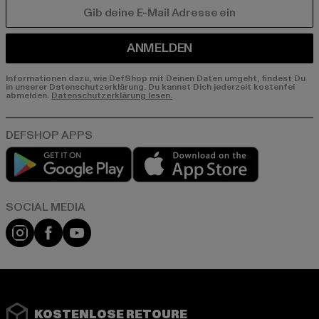
E-MAIL
ANMELDEN
Informationen dazu, wie DefShop mit Deinen Daten umgeht, findest Du
in unserer Datenschutzerklärung. Du kannst Dich jederzeit kostenfei
abmelden.
Datenschutzerklärung lesen.
Play market
App store
Instagram
Facebook
YouTube
KOSTENLOSE RETOURE