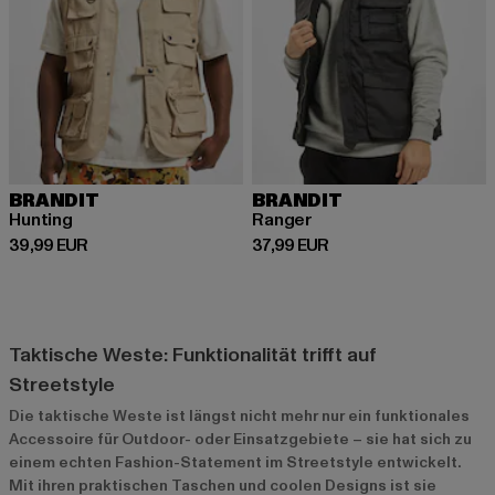
BRANDIT
BRANDIT
Hunting
Ranger
Derzeitiger Preis: 39,99 EUR
Derzeitiger Preis: 37,99 EUR
39,99 EUR
37,99 EUR
Taktische Weste: Funktionalität trifft auf
Streetstyle
Die taktische Weste ist längst nicht mehr nur ein funktionales
Accessoire für Outdoor- oder Einsatzgebiete – sie hat sich zu
einem echten Fashion-Statement im Streetstyle entwickelt.
Mit ihren praktischen Taschen und coolen Designs ist sie