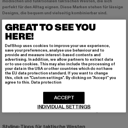
modischen und funktionalen taktischen Westen, die sich
perfekt für den Alltag eignen. Diese Marken stehen für lässige
Designs, die bequem und vielseitig kombinierbar sind.
GREAT TO SEE YOU
Alpha Industries und Carhartt: Robuste Qualität für
HERE!
Outdoor und Streetwear
Für robuste, strapazierfähige Westen sind
Alpha Industries
und
DefShop uses cookies to improve your use experience,
save your preferences, analyse use behaviour and to
Carhartt
die idealen Marken. Diese Westen sind perfekt für
provide and measure interest-based contents and
alle, die eine langlebige und funktionale Weste suchen, die
advertising. In addition, we allow partners to extract data
sowohl für Outdoor-Aktivitäten als auch für den urbanen Look
or to use cookies. This may also include the processing of
your data in the USA or other countries which do not have
geeignet ist.
the EU data protection standard. If you want to change
this, click on "Custom settings". By clicking on "Accept" you
agree to this.
Data protection
Def und Dickies: Funktionalität zum fairen Preis
Def
und
Dickies
bieten taktische Westen zu einem fairen Preis
ACCEPT
und vereinen Funktionalität mit stilvollem Design. Diese Marken
stehen für gute Qualität und ein modisches Erscheinungsbild,
INDIVIDUAL SETTINGS
das sich perfekt in deine Streetwear-Looks integriert.
Styling-Tipps für taktische Westen