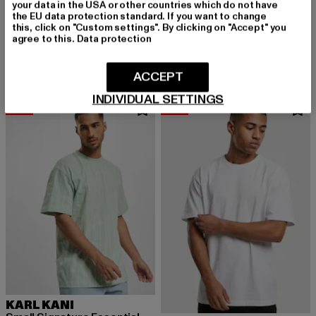
your data in the USA or other countries which do not have
the EU data protection standard. If you want to change
URBAN CLASSICS
URBAN CLASSICS
this, click on "Custom settings". By clicking on "Accept" you
Tall
Tall 2-Pack
agree to this.
Data protection
Derzeitiger Preis: 12,99 EUR
Aktionspreis: 19,99 EUR
Derzeitiger Preis: 19,08 EUR
Aktionspreis: 
12,99 EUR
19,99 EUR
19,08 EUR
22,99 EUR
ACCEPT
INDIVIDUAL SETTINGS
-46%
-39%
KARL KANI