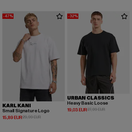
-47%
-32%
URBAN CLASSICS
Heavy Basic Loose
KARL KANI
Derzeitiger Preis: 19,03 EUR
Aktionspreis: 
19,03 EUR
27,99 EUR
Small Signature Logo
Derzeitiger Preis: 15,89 EUR
Aktionspreis: 29,99 EUR
15,89 EUR
29,99 EUR