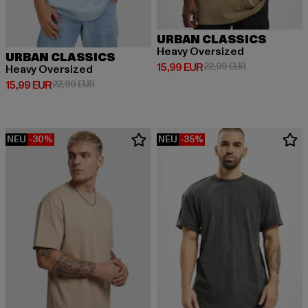
URBAN CLASSICS
Heavy Oversized
URBAN CLASSICS
Derzeitiger Preis: 15,99 EUR
Aktionspreis: 
15,99 EUR
22,99 EUR
Heavy Oversized
Derzeitiger Preis: 15,99 EUR
Aktionspreis: 22,99 EUR
15,99 EUR
22,99 EUR
NEU
-30%
NEU
-35%