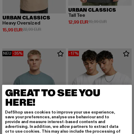
URBAN CLASSICS
Tall Tee
URBAN CLASSICS
Derzeitiger Preis: 12,99 EUR
Aktionspreis: 
12,99 EUR
19,99 EUR
Heavy Oversized
Derzeitiger Preis: 15,99 EUR
Aktionspreis: 22,99 EUR
15,99 EUR
22,99 EUR
NEU
-35%
-17%
GREAT TO SEE YOU
HERE!
DefShop uses cookies to improve your use experience,
save your preferences, analyse use behaviour and to
provide and measure interest-based contents and
advertising. In addition, we allow partners to extract data
or to use cookies. This may also include the processing of