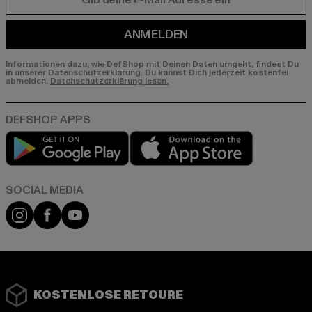
E-MAIL
ANMELDEN
Informationen dazu, wie DefShop mit Deinen Daten umgeht, findest Du
in unserer Datenschutzerklärung. Du kannst Dich jederzeit kostenfei
abmelden.
Datenschutzerklärung lesen.
Play market
App store
Instagram
Facebook
YouTube
KOSTENLOSE RETOURE