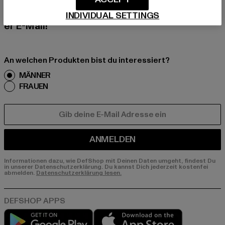
erhalte künftig Informationen über aktuelle Tre
nds, Angebote und Gutscheine von DefShop p
INDIVIDUAL SETTINGS
er E-Mail!
An welchen Produkten bist du interessiert?
MÄNNER
FRAUEN
E-MAIL
ANMELDEN
Informationen dazu, wie DefShop mit Deinen Daten umgeht, findest Du
in unserer Datenschutzerklärung. Du kannst Dich jederzeit kostenfei
abmelden.
Datenschutzerklärung lesen.
Play market
App store