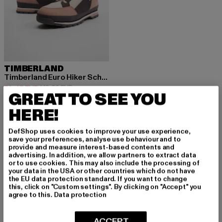
TIMBERLAND
Timberland Euro Hiker Schuhe
Derzeitiger Preis: 73,45 EUR
Aktionspreis: 149,90 EUR
73,45 EUR
149,90 EUR
GREAT TO SEE YOU
HERE!
DefShop uses cookies to improve your use experience,
save your preferences, analyse use behaviour and to
provide and measure interest-based contents and
MELDE DICH AN, UM
advertising. In addition, we allow partners to extract data
or to use cookies. This may also include the processing of
INSPIRIERT ZU BLEI
your data in the USA or other countries which do not have
the EU data protection standard. If you want to change
this, click on "Custom settings". By clicking on "Accept" you
BEN!
agree to this.
Data protection
Melde dich hier für unseren Newsletter an und
ACCEPT