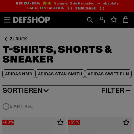
BIS ZU -65%
😲💥 Summer Sale Reloaded — absolute
Zum
Zum
Zum
RABATTESKALATION ❯❯
ZUM SALE
❮❮
Inhalt
Fußzeile
Produktraster
springen
springen
springen
ZURÜCK
T-SHIRTS, SHORTS &
SNEAKER
ADIDAS NMD
ADIDAS STAN SMITH
ADIDAS SWIFT RUN
SORTIEREN
FILTER
HÖCHSTE REDUZIERUNG
5 ARTIKEL
-60%
-59%