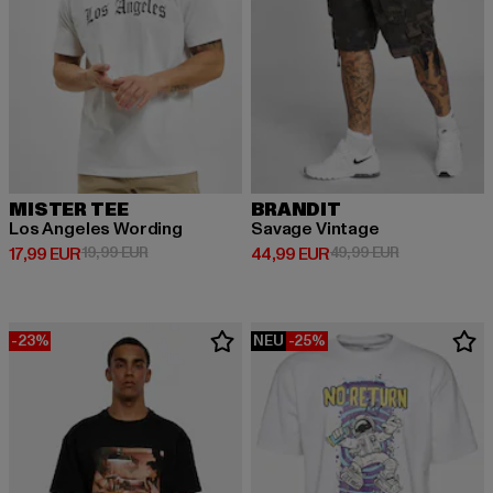
MISTER TEE
BRANDIT
Los Angeles Wording
Savage Vintage
Derzeitiger Preis: 17,99 EUR
Aktionspreis: 19,99 EUR
Derzeitiger Preis: 44,99 EUR
Aktionspreis:
17,99 EUR
19,99 EUR
44,99 EUR
49,99 EUR
-23%
NEU
-25%