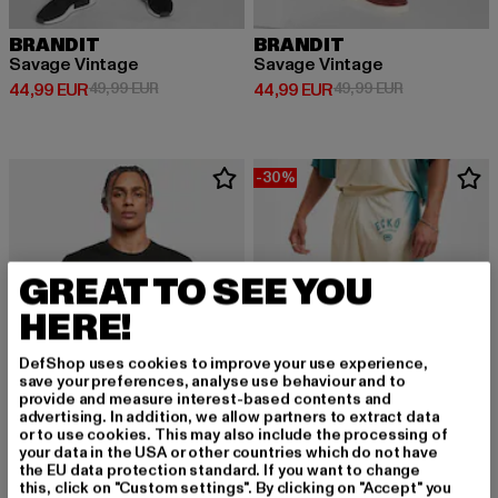
BRANDIT
BRANDIT
Savage Vintage
Savage Vintage
Derzeitiger Preis: 44,99 EUR
Aktionspreis: 49,99 EUR
Derzeitiger Preis: 44,99 EUR
Aktionspreis:
44,99 EUR
49,99 EUR
44,99 EUR
49,99 EUR
-30%
GREAT TO SEE YOU
HERE!
DefShop uses cookies to improve your use experience,
save your preferences, analyse use behaviour and to
provide and measure interest-based contents and
advertising. In addition, we allow partners to extract data
or to use cookies. This may also include the processing of
your data in the USA or other countries which do not have
the EU data protection standard. If you want to change
MISTER TEE
ECKO UNLTD.
this, click on "Custom settings". By clicking on "Accept" you