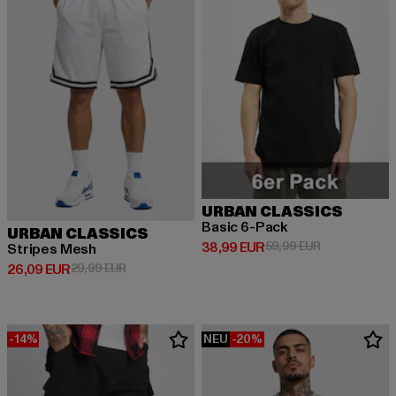
URBAN CLASSICS
Basic 6-Pack
URBAN CLASSICS
Derzeitiger Preis: 38,99 EUR
Aktionspreis:
38,99 EUR
59,99 EUR
Stripes Mesh
Derzeitiger Preis: 26,09 EUR
Aktionspreis: 29,99 EUR
26,09 EUR
29,99 EUR
-14%
NEU
-20%