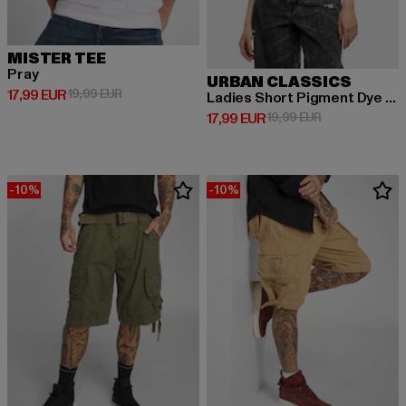
MISTER TEE
Pray
URBAN CLASSICS
Derzeitiger Preis: 17,99 EUR
Aktionspreis: 19,99 EUR
17,99 EUR
19,99 EUR
Ladies Short Pigment Dye Cut On Sleeve
Derzeitiger Preis: 17,99 EUR
Aktionspreis: 1
17,99 EUR
19,99 EUR
-10%
-10%