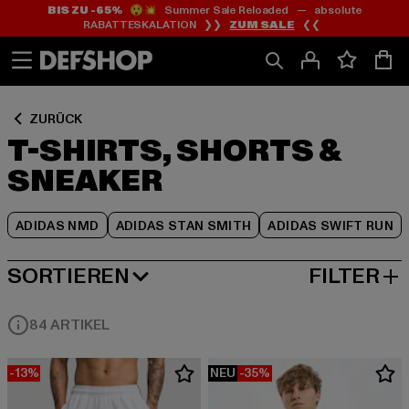
BIS ZU -65%
😲💥 Summer Sale Reloaded — absolute
Zum
Zum
Zum
RABATTESKALATION ❯❯
ZUM SALE
❮❮
Inhalt
Fußzeile
Produktraster
springen
springen
springen
ZURÜCK
T-SHIRTS, SHORTS &
SNEAKER
ADIDAS NMD
ADIDAS STAN SMITH
ADIDAS SWIFT RUN
SORTIEREN
FILTER
BELIEBTESTE
84 ARTIKEL
-13%
NEU
-35%