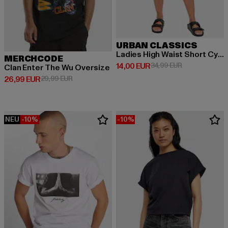
URBAN CLASSICS
Ladies High Waist Short Cycle Hot Pants
MERCHCODE
Derzeitiger Preis: 14,00 EUR
Aktionspreis: 
14,00 EUR
34,99 EUR
Clan Enter The Wu Oversize
Derzeitiger Preis: 26,99 EUR
Aktionspreis: 29,99 EUR
26,99 EUR
29,99 EUR
NEU
-10%
-10%