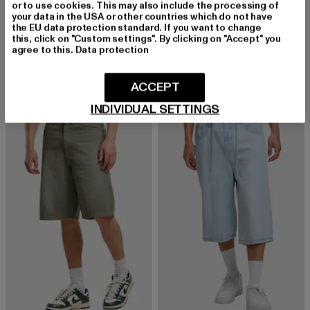
or to use cookies. This may also include the processing of
URBAN CLASSICS
your data in the USA or other countries which do not have
Relaxed Denim
the EU data protection standard. If you want to change
URBAN CLASSICS
Derzeitiger Preis: 29,99 EUR
Aktionspreis: 49,99 EUR
this, click on "Custom settings". By clicking on "Accept" you
29,99 EUR
49,99 EUR
Basic
agree to this.
Data protection
Derzeitiger Preis: 26,09 EUR
Aktionspreis:
26,09 EUR
29,99 EUR
ACCEPT
INDIVIDUAL SETTINGS
-46%
-14%