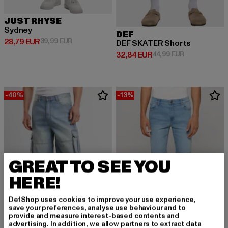
JUST RHYSE
Sydney
DEF
Derzeitiger Preis: 28,79 EUR
Aktionspreis: 39,99 EUR
28,79 EUR
39,99 EUR
DEF SKATER Shorts
Derzeitiger Preis: 32,84 EUR
Aktionspreis:
32,84 EUR
44,99 EUR
-40%
-13%
GREAT TO SEE YOU
HERE!
DefShop uses cookies to improve your use experience,
save your preferences, analyse use behaviour and to
provide and measure interest-based contents and
advertising. In addition, we allow partners to extract data