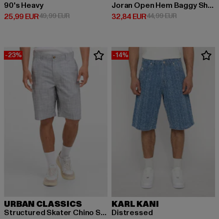
90's Heavy
Joran Open Hem Baggy Shorts
Derzeitiger Preis: 25,99 EUR
Aktionspreis: 49,99 EUR
Derzeitiger Preis: 32,84 EUR
Aktionspreis:
25,99 EUR
49,99 EUR
32,84 EUR
44,99 EUR
-23%
-14%
URBAN CLASSICS
KARL KANI
Structured Skater Chino Shorts
Distressed