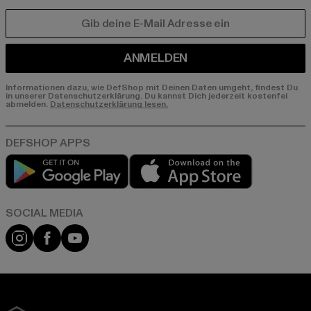
E-MAIL
ANMELDEN
Informationen dazu, wie DefShop mit Deinen Daten umgeht, findest Du
in unserer Datenschutzerklärung. Du kannst Dich jederzeit kostenfei
abmelden.
Datenschutzerklärung lesen.
Play market
App store
Instagram
Facebook
YouTube