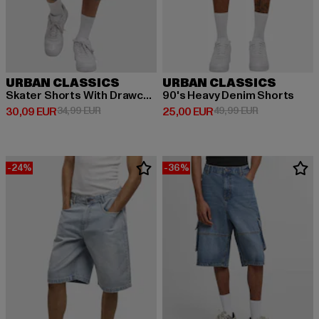
URBAN CLASSICS
URBAN CLASSICS
Skater Shorts With Drawcord
90's Heavy Denim Shorts
Derzeitiger Preis: 30,09 EUR
Aktionspreis: 34,99 EUR
Derzeitiger Preis: 25,00 EUR
Aktionspreis:
30,09 EUR
34,99 EUR
25,00 EUR
49,99 EUR
-24%
-36%