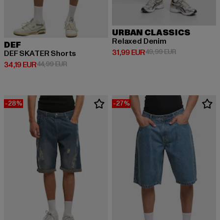
URBAN CLASSICS
Relaxed Denim
DEF
Derzeitiger Preis: 31,99 EUR
Aktionspreis: 
31,99 EUR
49,99 EUR
DEF SKATER Shorts
Derzeitiger Preis: 34,19 EUR
Aktionspreis: 44,99 EUR
34,19 EUR
44,99 EUR
-28%
-27%