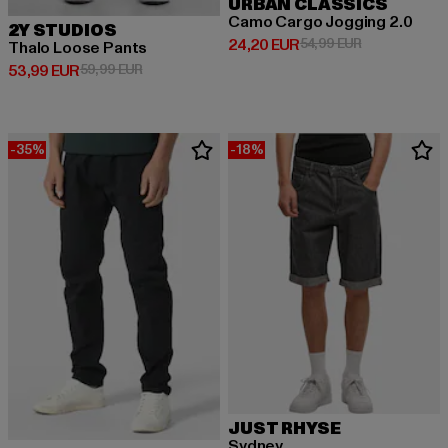
URBAN CLASSICS
Camo Cargo Jogging 2.0
2Y STUDIOS
Derzeitiger Preis: 24,20 EUR
Aktionspreis:
24,20 EUR
54,99 EUR
Thalo Loose Pants
Derzeitiger Preis: 53,99 EUR
Aktionspreis: 59,99 EUR
53,99 EUR
59,99 EUR
-35%
-18%
JUST RHYSE
Sydney