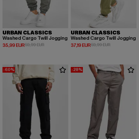
URBAN CLASSICS
URBAN CLASSICS
Washed Cargo Twill Jogging
Washed Cargo Twill Jogging
Derzeitiger Preis: 35,99 EUR
Aktionspreis: 59,99 EUR
Derzeitiger Preis: 37,19 EUR
Aktionspreis: 
35,99 EUR
59,99 EUR
37,19 EUR
59,99 EUR
-60%
-28%