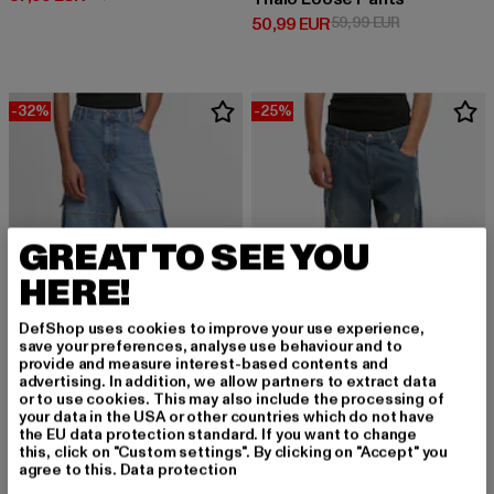
Derzeitiger Preis: 50,99 EUR
Aktionspreis:
50,99 EUR
59,99 EUR
-32%
-25%
GREAT TO SEE YOU
HERE!
DefShop uses cookies to improve your use experience,
save your preferences, analyse use behaviour and to
provide and measure interest-based contents and
advertising. In addition, we allow partners to extract data
or to use cookies. This may also include the processing of
your data in the USA or other countries which do not have
URBAN CLASSICS
JUST RHYSE
the EU data protection standard. If you want to change
Relaxed Denim
Sydney
this, click on "Custom settings". By clicking on "Accept" you
Derzeitiger Preis: 33,99 EUR
Aktionspreis: 49,99 EUR
Derzeitiger Preis: 29,99 EUR
Aktionspreis:
33,99 EUR
49,99 EUR
29,99 EUR
39,99 EUR
agree to this.
Data protection