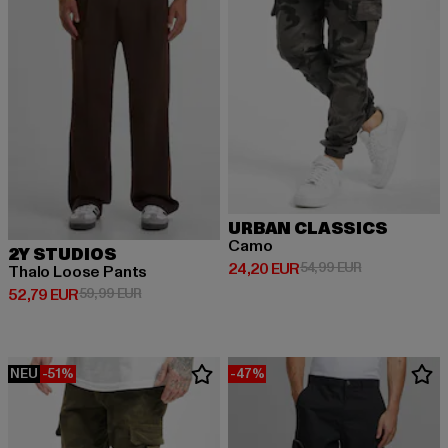
URBAN CLASSICS
Camo
2Y STUDIOS
Derzeitiger Preis: 24,20 EUR
Aktionspreis:
24,20 EUR
54,99 EUR
Thalo Loose Pants
Derzeitiger Preis: 52,79 EUR
Aktionspreis: 59,99 EUR
52,79 EUR
59,99 EUR
NEU
-51%
-47%