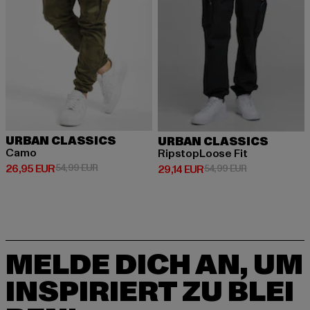
URBAN CLASSICS
URBAN CLASSICS
Camo
RipstopLoose Fit
Derzeitiger Preis: 26,95 EUR
Aktionspreis: 54,99 EUR
26,95 EUR
54,99 EUR
Derzeitiger Preis: 29,14 EUR
Aktionspreis: 
29,14 EUR
54,99 EUR
MELDE DICH AN, UM
INSPIRIERT ZU BLEI