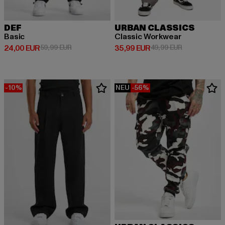
DEF
URBAN CLASSICS
Basic
Classic Workwear
Derzeitiger Preis: 24,00 EUR
Aktionspreis: 59,99 EUR
Derzeitiger Preis: 35,99 EUR
Aktionspreis:
24,00 EUR
59,99 EUR
35,99 EUR
49,99 EUR
-10%
NEU
-56%