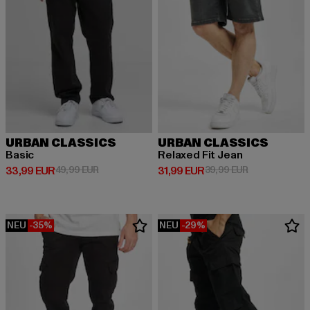
URBAN CLASSICS
URBAN CLASSICS
Basic
Relaxed Fit Jean
Derzeitiger Preis: 33,99 EUR
Aktionspreis: 49,99 EUR
Derzeitiger Preis: 31,99 EUR
Aktionspreis: 
33,99 EUR
49,99 EUR
31,99 EUR
39,99 EUR
NEU
-35%
NEU
-29%