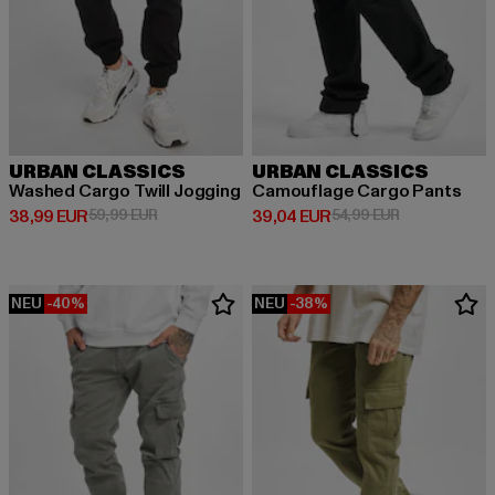
URBAN CLASSICS
URBAN CLASSICS
Washed Cargo Twill Jogging
Camouflage Cargo Pants
Derzeitiger Preis: 38,99 EUR
Aktionspreis: 59,99 EUR
Derzeitiger Preis: 39,04 EUR
Aktionspreis:
38,99 EUR
59,99 EUR
39,04 EUR
54,99 EUR
NEU
-40%
NEU
-38%