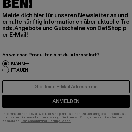
BEN!
Melde dich hier für unseren Newsletter an und
erhalte künftig Informationen über aktuelle Tre
nds, Angebote und Gutscheine von DefShop p
er E-Mail!
An welchen Produkten bist du interessiert?
MÄNNER
FRAUEN
E-MAIL
ANMELDEN
Informationen dazu, wie DefShop mit Deinen Daten umgeht, findest Du
in unserer Datenschutzerklärung. Du kannst Dich jederzeit kostenfei
abmelden.
Datenschutzerklärung lesen.