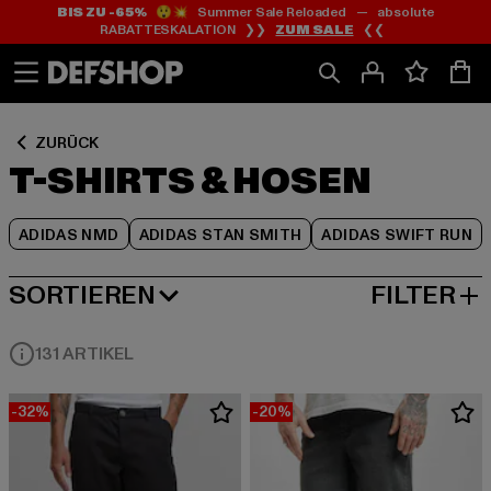
BIS ZU -65%
😲💥 Summer Sale Reloaded — absolute
Zum
Zum
Zum
RABATTESKALATION ❯❯
ZUM SALE
❮❮
Inhalt
Fußzeile
Produktraster
springen
springen
springen
ZURÜCK
T-SHIRTS & HOSEN
ADIDAS NMD
ADIDAS STAN SMITH
ADIDAS SWIFT RUN
SORTIEREN
FILTER
BELIEBTESTE
131 ARTIKEL
-32%
-20%