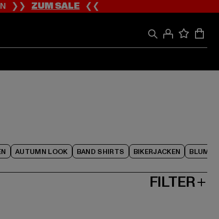
ION ❯❯
ZUM SALE
❮❮
EN
AUTUMN LOOK
BAND SHIRTS
BIKERJACKEN
BLUME
FILTER