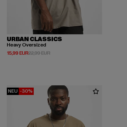
URBAN CLASSICS
Heavy Oversized
Derzeitiger Preis: 15,99 EUR
Aktionspreis: 22,99 EUR
15,99 EUR
22,99 EUR
NEU
-30%