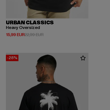
URBAN CLASSICS
Heavy Oversized
Derzeitiger Preis: 15,99 EUR
Aktionspreis: 22,99 EUR
15,99 EUR
22,99 EUR
-28%