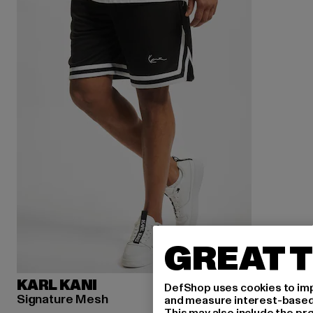
GREAT T
KARL KANI
DefShop uses cookies to imp
Signature Mesh
and measure interest-based c
This may also include the pr