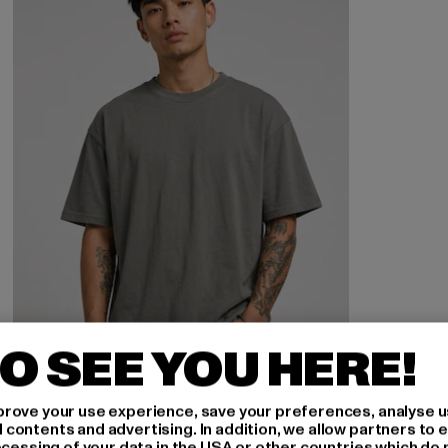
O SEE YOU HERE!
rove your use experience, save your preferences, analyse u
ontents and advertising. In addition, we allow partners to e
ocessing of your data in the USA or other countries which do 