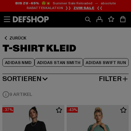
BIS ZU -65%
😲💥 Summer Sale Reloaded — absolute
Zum
Zum
Zum
RABATTESKALATION ❯❯
ZUM SALE
❮❮
Inhalt
Fußzeile
Produktraster
springen
springen
springen
ZURÜCK
T-SHIRT KLEID
ADIDAS NMD
ADIDAS STAN SMITH
ADIDAS SWIFT RUN
SORTIEREN
FILTER
BELIEBTESTE
9 ARTIKEL
-37%
-43%