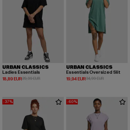
URBAN CLASSICS
URBAN CLASSICS
Ladies Essentials
Essentials Oversized Slit
Derzeitiger Preis: 18,89 EUR
Aktionspreis: 29,99 EUR
Derzeitiger Preis: 19,94 EUR
Aktionspreis: 
18,89 EUR
29,99 EUR
19,94 EUR
34,99 EUR
-37%
-60%