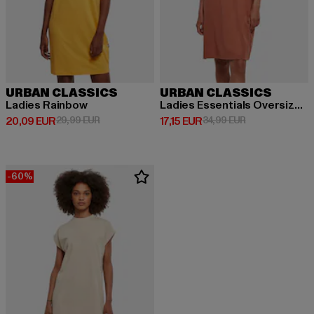
URBAN CLASSICS
URBAN CLASSICS
Ladies Rainbow
Ladies Essentials Oversized Slit
Derzeitiger Preis: 20,09 EUR
Aktionspreis: 29,99 EUR
Derzeitiger Preis: 17,15 EUR
Aktionspreis: 3
20,09 EUR
29,99 EUR
17,15 EUR
34,99 EUR
-60%