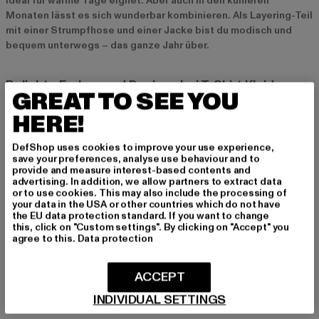
ideal für warme Tage eignet. Aber auch in den kühleren
Monaten lässt es sich wunderbar kombinieren. Als Layering-Teil
mit einer Strumpfhose und einer Jacke bist du modisch und
bequem unterwegs – das ganze Jahr über.
Beliebte Farben und Designs bei T-Shirt Kleidern
GREAT TO SEE YOU
Klassische Farben wie Schwarz, Weiß und Grau
HERE!
Schwarz, Weiß und Grau sind die klassischen Farben für T-Shirt
Kleider. Diese neutralen Töne lassen sich super leicht
DefShop uses cookies to improve your use experience,
kombinieren und passen zu fast jedem Style. Ob für einen
save your preferences, analyse use behaviour and to
provide and measure interest-based contents and
minimalistischen Look oder als Basis für bunte Accessoires –
advertising. In addition, we allow partners to extract data
mit diesen Farben liegst du immer richtig.
or to use cookies. This may also include the processing of
your data in the USA or other countries which do not have
the EU data protection standard. If you want to change
Prints und Muster für modische Akzente
this, click on "Custom settings". By clicking on "Accept" you
agree to this.
Data protection
Für alle, die es gerne etwas auffälliger mögen, gibt es T-Shirt
Kleider mit coolen Prints und Mustern. Ob Streifen, Logo-Prints
ACCEPT
oder grafische Designs – solche Modelle sind ideal, um deinem
Outfit eine besondere Note zu verleihen und sind ein echter
INDIVIDUAL SETTINGS
Hingucker.