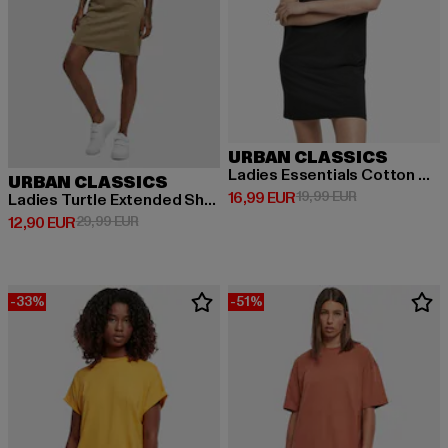
URBAN CLASSICS
Ladies Essentials Cotton Cut On Sleeve
URBAN CLASSICS
Derzeitiger Preis: 16,99 EUR
Aktionspreis: 
16,99 EUR
19,99 EUR
Ladies Turtle Extended Shoulder
Derzeitiger Preis: 12,90 EUR
Aktionspreis: 29,99 EUR
12,90 EUR
29,99 EUR
-33%
-51%