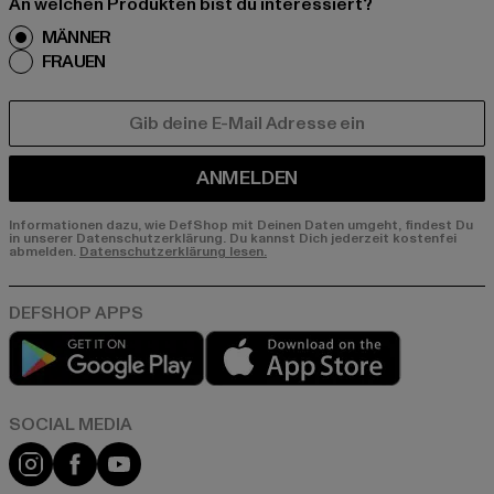
An welchen Produkten bist du interessiert?
MÄNNER
FRAUEN
E-MAIL
ANMELDEN
Informationen dazu, wie DefShop mit Deinen Daten umgeht, findest Du
in unserer Datenschutzerklärung. Du kannst Dich jederzeit kostenfei
abmelden.
Datenschutzerklärung lesen.
Play market
App store
Instagram
Facebook
YouTube