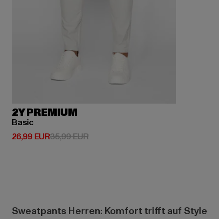
2Y PREMIUM
Basic
Derzeitiger Preis: 26,99 EUR
Aktionspreis: 35,99 EUR
26,99 EUR
35,99 EUR
Sweatpants Herren: Komfort trifft auf Style