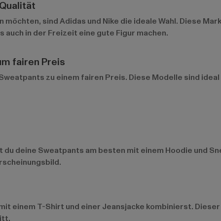
Qualität
en möchten, sind
Adidas
und
Nike
die ideale Wahl. Diese Mar
s auch in der Freizeit eine gute Figur machen.
um fairen Preis
eatpants zu einem fairen Preis. Diese Modelle sind ideal f
t du deine Sweatpants am besten mit einem Hoodie und Snea
Erscheinungsbild.
mit einem T-Shirt und einer Jeansjacke kombinierst. Dieser 
tt.