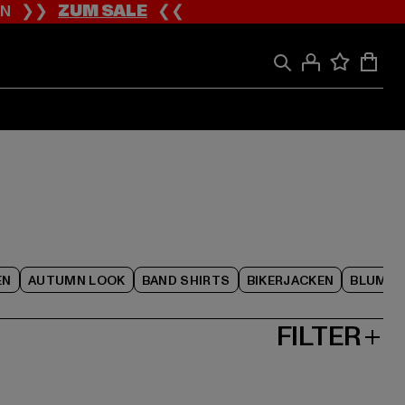
ION ❯❯
ZUM SALE
❮❮
EN
AUTUMN LOOK
BAND SHIRTS
BIKERJACKEN
BLUME
FILTER