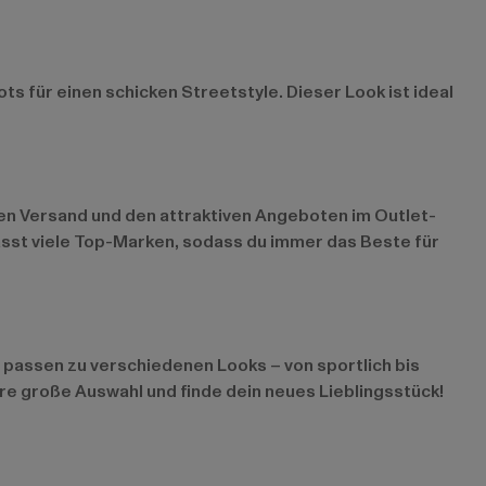
 für einen schicken Streetstyle. Dieser Look ist ideal
len Versand und den attraktiven Angeboten im
Outlet-
asst viele Top-Marken, sodass du immer das Beste für
d passen zu verschiedenen Looks – von sportlich bis
re große Auswahl und finde dein neues Lieblingsstück!