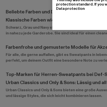
protection standard. If you w
Data protection
Beliebte Farben und Designs bei Herren-Swe
Klassische Farben wie Schwarz, Grau und Nav
Schwarz, Grau und Navy sind die Klassiker unter den S
in nahezu jede Garderobe. Sie sind ideal für einen clean
Farbenfrohe und gemusterte Modelle für Akz
Für alle, die gerne auffallen, gibt es Sweatpants in le
perfekt, um deinem Outfit eine besondere Note zu verle
Top-Marken für Herren-Sweatpants bei Def-
Urban Classics und Only & Sons: Lässig und al
Urban Classics
und
Only & Sons
bieten eine große Auswa
und lässige Styles, die sich leicht kombinieren lassen.