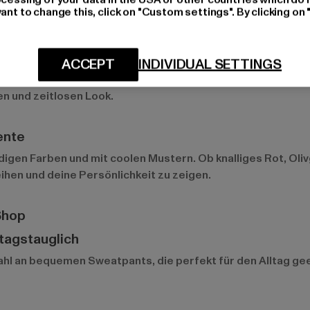
ant to change this, click on "Custom settings". By clicking on 
atpants
y
ACCEPT
INDIVIDUAL SETTINGS
weatpants-Farben. Diese neutralen Töne lassen sich mühel
en und zeitlosen Look.
ente
bendigen Farben und mit coolen Mustern. Ob knalliges Rot, O
ihen und deine Persönlichkeit zu zeigen.
Shop
ltagstauglich
hl an bequemen Sweatpants, die perfekt für den Alltag ge