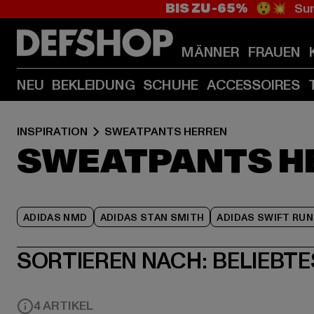
BIS ZU -65%
😲💥 Sum
MÄNNER
FRAUEN
NEU
BEKLEIDUNG
SCHUHE
ACCESSOIRES
INSPIRATION
SWEATPANTS HERREN
SWEATPANTS H
ADIDAS NMD
ADIDAS STAN SMITH
ADIDAS SWIFT RUN
SORTIEREN NACH:
BELIEBTE
4 ARTIKEL