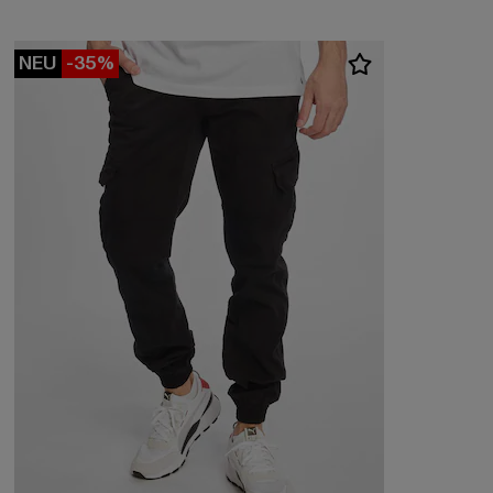
NEU
-35%