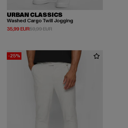
URBAN CLASSICS
Washed Cargo Twill Jogging
Derzeitiger Preis: 35,99 EUR
Aktionspreis: 59,99 EUR
35,99 EUR
59,99 EUR
-25%