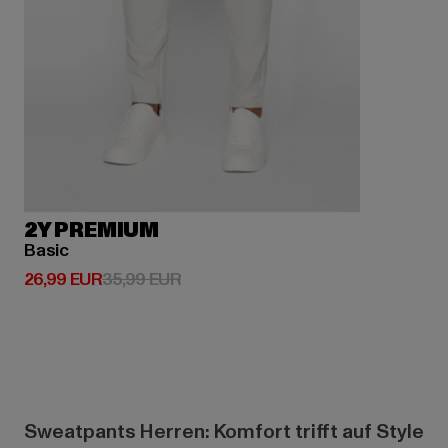
2Y PREMIUM
Basic
Derzeitiger Preis: 26,99 EUR
Aktionspreis: 35,99 EUR
26,99 EUR
35,99 EUR
Sweatpants Herren: Komfort trifft auf Style