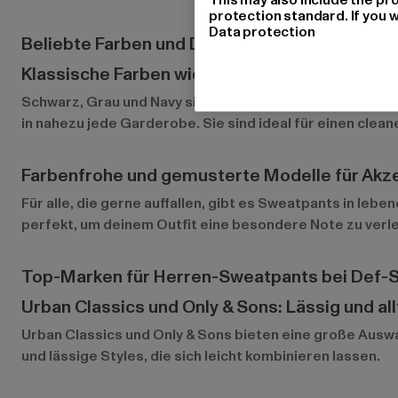
protection standard. If you w
Data protection
Beliebte Farben und Designs bei Herren-Swe
Klassische Farben wie Schwarz, Grau und Nav
Schwarz, Grau und Navy sind die Klassiker unter den S
in nahezu jede Garderobe. Sie sind ideal für einen clean
Farbenfrohe und gemusterte Modelle für Akz
Für alle, die gerne auffallen, gibt es Sweatpants in le
perfekt, um deinem Outfit eine besondere Note zu verle
Top-Marken für Herren-Sweatpants bei Def-
Urban Classics und Only & Sons: Lässig und al
Urban Classics
und
Only & Sons
bieten eine große Auswa
und lässige Styles, die sich leicht kombinieren lassen.