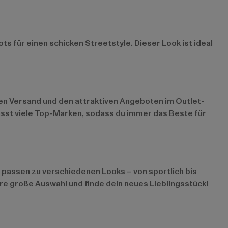
 für einen schicken Streetstyle. Dieser Look ist ideal
len Versand und den attraktiven Angeboten im
Outlet-
asst viele Top-Marken, sodass du immer das Beste für
d passen zu verschiedenen Looks – von sportlich bis
re große Auswahl und finde dein neues Lieblingsstück!