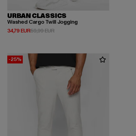
URBAN CLASSICS
Washed Cargo Twill Jogging
Derzeitiger Preis: 34,79 EUR
Aktionspreis: 59,99 EUR
34,79 EUR
59,99 EUR
-25%