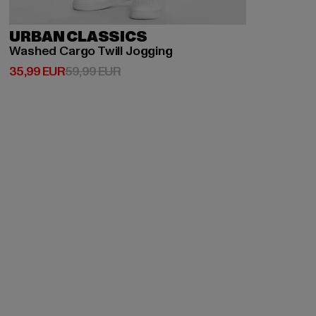
URBAN CLASSICS
Washed Cargo Twill Jogging
Derzeitiger Preis: 35,99 EUR
Aktionspreis: 59,99 EUR
35,99 EUR
59,99 EUR