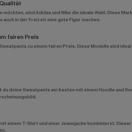
Qualität
en möchten, sind
Adidas
und
Nike
die ideale Wahl. Diese Mar
s auch in der Freizeit eine gute Figur machen.
um fairen Preis
eatpants zu einem fairen Preis. Diese Modelle sind ideal f
t du deine Sweatpants am besten mit einem Hoodie und Snea
Erscheinungsbild.
mit einem T-Shirt und einer Jeansjacke kombinierst. Dieser 
tt.