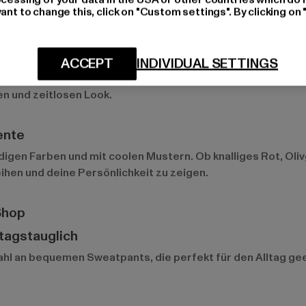
ant to change this, click on "Custom settings". By clicking on 
atpants
y
ACCEPT
INDIVIDUAL SETTINGS
weatpants-Farben. Diese neutralen Töne lassen sich mühel
en und zeitlosen Look.
ente
bendigen Farben und mit coolen Mustern. Ob knalliges Rot, O
ihen und deine Persönlichkeit zu zeigen.
Shop
ltagstauglich
hl an bequemen Sweatpants, die perfekt für den Alltag ge