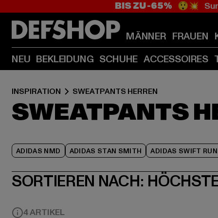
BIS ZU -65%
😲💥 Sum
MÄNNER
FRAUEN
NEU
BEKLEIDUNG
SCHUHE
ACCESSOIRES
INSPIRATION
SWEATPANTS HERREN
SWEATPANTS H
ADIDAS NMD
ADIDAS STAN SMITH
ADIDAS SWIFT RUN
SORTIEREN NACH:
HÖCHSTE
4 ARTIKEL