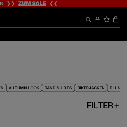
ION ❯❯
ZUM SALE
❮❮
EN
AUTUMN LOOK
BAND SHIRTS
BIKERJACKEN
BLUME
FILTER