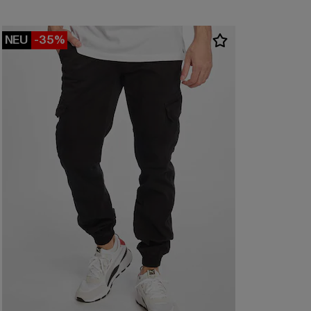
NEU
-35%