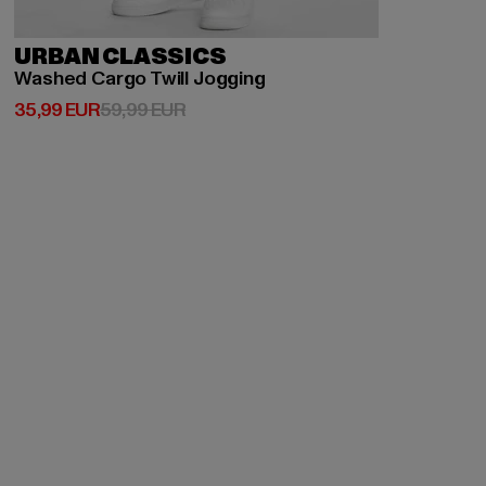
URBAN CLASSICS
Washed Cargo Twill Jogging
Derzeitiger Preis: 35,99 EUR
Aktionspreis: 59,99 EUR
35,99 EUR
59,99 EUR