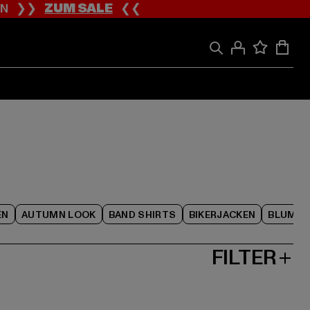
ION ❯❯
ZUM SALE
❮❮
EN
AUTUMN LOOK
BAND SHIRTS
BIKERJACKEN
BLUME
FILTER