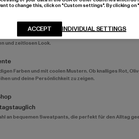
ant to change this, click on "Custom settings". By clicking on 
atpants
y
ACCEPT
INDIVIDUAL SETTINGS
weatpants-Farben. Diese neutralen Töne lassen sich mühel
en und zeitlosen Look.
ente
bendigen Farben und mit coolen Mustern. Ob knalliges Rot, O
ihen und deine Persönlichkeit zu zeigen.
Shop
ltagstauglich
hl an bequemen Sweatpants, die perfekt für den Alltag ge