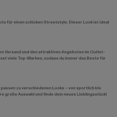
 für einen schicken Streetstyle. Dieser Look ist ideal
len Versand und den attraktiven Angeboten im
Outlet-
asst viele Top-Marken, sodass du immer das Beste für
d passen zu verschiedenen Looks – von sportlich bis
re große Auswahl und finde dein neues Lieblingsstück!