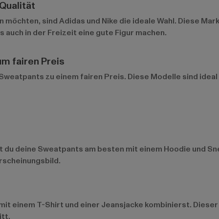
Qualität
en möchten, sind
Adidas
und
Nike
die ideale Wahl. Diese Mar
s auch in der Freizeit eine gute Figur machen.
um fairen Preis
eatpants zu einem fairen Preis. Diese Modelle sind ideal f
t du deine Sweatpants am besten mit einem Hoodie und Snea
Erscheinungsbild.
mit einem T-Shirt und einer Jeansjacke kombinierst. Dieser 
tt.