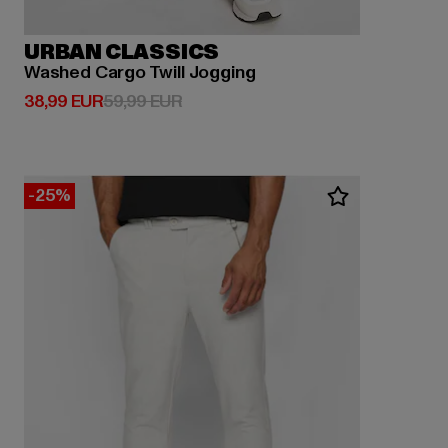
URBAN CLASSICS
Washed Cargo Twill Jogging
Derzeitiger Preis: 38,99 EUR
Aktionspreis: 59,99 EUR
38,99 EUR
59,99 EUR
-25%