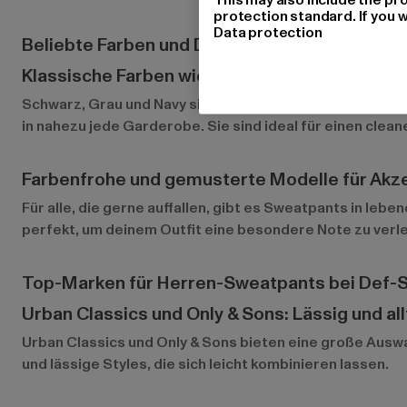
protection standard. If you w
Data protection
Beliebte Farben und Designs bei Herren-Swe
Klassische Farben wie Schwarz, Grau und Nav
Schwarz, Grau und Navy sind die Klassiker unter den S
in nahezu jede Garderobe. Sie sind ideal für einen clean
Farbenfrohe und gemusterte Modelle für Akz
Für alle, die gerne auffallen, gibt es Sweatpants in le
perfekt, um deinem Outfit eine besondere Note zu verle
Top-Marken für Herren-Sweatpants bei Def-
Urban Classics und Only & Sons: Lässig und al
Urban Classics
und
Only & Sons
bieten eine große Auswa
und lässige Styles, die sich leicht kombinieren lassen.