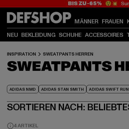
BIS ZU -65%
😲💥 Sum
MÄNNER
FRAUEN
NEU
BEKLEIDUNG
SCHUHE
ACCESSOIRES
INSPIRATION
SWEATPANTS HERREN
SWEATPANTS H
ADIDAS NMD
ADIDAS STAN SMITH
ADIDAS SWIFT RUN
SORTIEREN NACH:
BELIEBTE
4 ARTIKEL