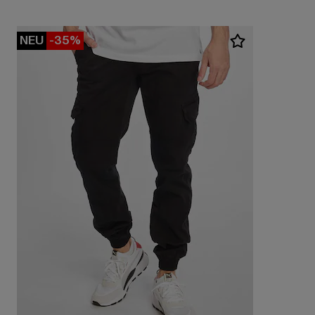
NEU
-35%