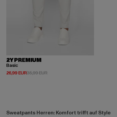
2Y PREMIUM
Basic
Derzeitiger Preis: 26,99 EUR
Aktionspreis: 35,99 EUR
26,99 EUR
35,99 EUR
Sweatpants Herren: Komfort trifft auf Style