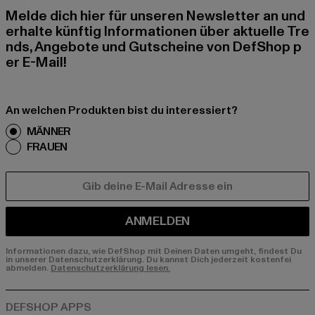
Melde dich hier für unseren Newsletter an und
erhalte künftig Informationen über aktuelle Tre
nds, Angebote und Gutscheine von DefShop p
er E-Mail!
An welchen Produkten bist du interessiert?
MÄNNER
FRAUEN
E-MAIL
ANMELDEN
Informationen dazu, wie DefShop mit Deinen Daten umgeht, findest Du
in unserer Datenschutzerklärung. Du kannst Dich jederzeit kostenfei
abmelden.
Datenschutzerklärung lesen.