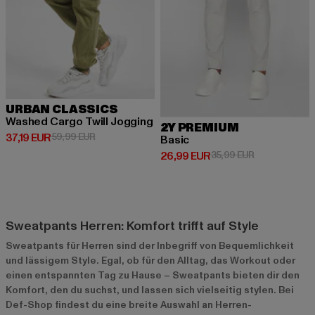
URBAN CLASSICS
Washed Cargo Twill Jogging
2Y PREMIUM
Derzeitiger Preis: 37,19 EUR
Aktionspreis: 59,99 EUR
37,19 EUR
59,99 EUR
Basic
Derzeitiger Preis: 26,99 EUR
Aktionspreis:
26,99 EUR
35,99 EUR
Sweatpants Herren: Komfort trifft auf Style
Sweatpants für Herren sind der Inbegriff von Bequemlichkeit
und lässigem Style. Egal, ob für den Alltag, das Workout oder
einen entspannten Tag zu Hause – Sweatpants bieten dir den
Komfort, den du suchst, und lassen sich vielseitig stylen. Bei
Def-Shop findest du eine breite Auswahl an Herren-