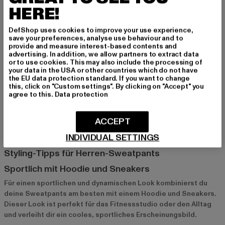
möchten, sind
Adidas
und
Nike
die ideale Wahl. Diese Marken
HERE!
bieten hochwertige, sportliche Sweatpants mit funktionellen
Materialien, die sowohl im Fitnessstudio als auch in der Freizeit
DefShop uses cookies to improve your use experience,
save your preferences, analyse use behaviour and to
eine gute Figur machen.
provide and measure interest-based contents and
advertising. In addition, we allow partners to extract data
or to use cookies. This may also include the processing of
Def und Alpha Industries: Style und Komfort zum
your data in the USA or other countries which do not have
the EU data protection standard. If you want to change
fairen Preis
this, click on "Custom settings". By clicking on "Accept" you
Def
und
Alpha Industries
bieten stylische und bequeme
agree to this.
Data protection
Sweatpants zu einem fairen Preis. Diese Modelle sind ideal für
alle, die auf Qualität und gutes Design setzen, ohne das Budget
ACCEPT
zu sprengen.
INDIVIDUAL SETTINGS
Styling-Tipps für Herren-Sweatpants
Sportlich mit Hoodie und Sneakers
Für einen sportlichen und dynamischen Look kombinierst du
deine Sweatpants am besten mit einem Hoodie und Sneakers.
Dieser Look ist perfekt für das Fitnessstudio oder den Alltag
und verleiht dir ein cooles, sportliches Erscheinungsbild.