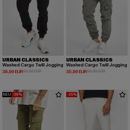
URBAN CLASSICS
URBAN CLASSICS
Washed Cargo Twill Jogging
Washed Cargo Twill Jogging
Derzeitiger Preis: 38,99 EUR
Aktionspreis: 59,99 EUR
Derzeitiger Preis: 35,99 EUR
Aktionspreis:
38,99 EUR
59,99 EUR
35,99 EUR
59,99 EUR
NEU
-38%
-25%