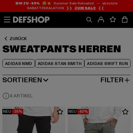
BIS ZU -65%
😲💥 Summer Sale Reloaded — absolute
Zum
Zum
Zum
RABATTESKALATION ❯❯
ZUM SALE
❮❮
Inhalt
Fußzeile
Produktraster
springen
springen
springen
ZURÜCK
SWEATPANTS HERREN
ADIDAS NMD
ADIDAS STAN SMITH
ADIDAS SWIFT RUN
SORTIEREN
FILTER
BELIEBTESTE
4 ARTIKEL
NEU
-35%
NEU
-40%