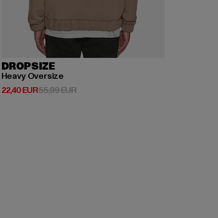
DROPSIZE
Heavy Oversize
Derzeitiger Preis: 22,40 EUR
Aktionspreis: 55,99 EUR
22,40 EUR
55,99 EUR