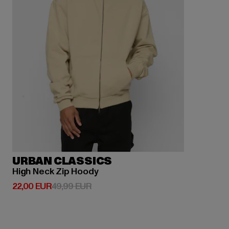
URBAN CLASSICS
High Neck Zip Hoody
Derzeitiger Preis: 22,00 EUR
Aktionspreis: 49,99 EUR
22,00 EUR
49,99 EUR