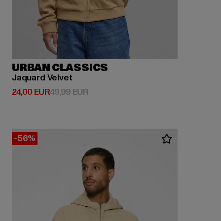
URBAN CLASSICS
Jaquard Velvet
Derzeitiger Preis: 24,00 EUR
Aktionspreis: 49,99 EUR
24,00 EUR
49,99 EUR
-56%