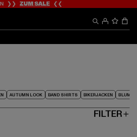
ION ❯❯
ZUM SALE
❮❮
EN
AUTUMN LOOK
BAND SHIRTS
BIKERJACKEN
BLUME
FILTER