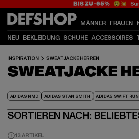
BIS ZU -65%
😲💥 Sum
MÄNNER
FRAUEN
NEU
BEKLEIDUNG
SCHUHE
ACCESSOIRES
INSPIRATION
SWEATJACKE HERREN
SWEATJACKE H
ADIDAS NMD
ADIDAS STAN SMITH
ADIDAS SWIFT RUN
SORTIEREN NACH:
BELIEBTE
13 ARTIKEL