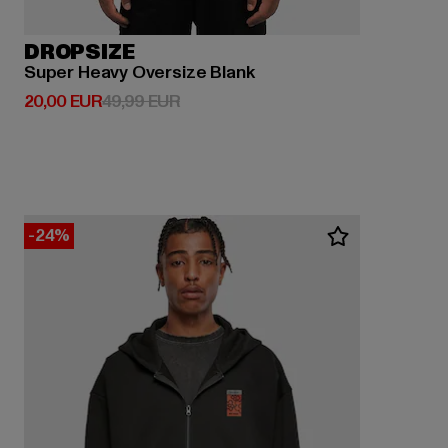
DROPSIZE
Super Heavy Oversize Blank
Derzeitiger Preis: 20,00 EUR
Aktionspreis: 49,99 EUR
20,00 EUR
49,99 EUR
-24%