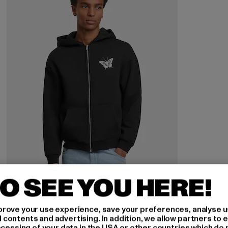
O SEE YOU HERE!
MISTER TEE UPSCALE
rove your use experience, save your preferences, analyse u
Let‘s Get Lost Fluffy
ontents and advertising. In addition, we allow partners to e
ocessing of your data in the USA or other countries which do 