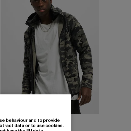
URBAN CLASSICS
se behaviour and to provide
Interlock Camo
xtract data or to use cookies.
not have the EU data