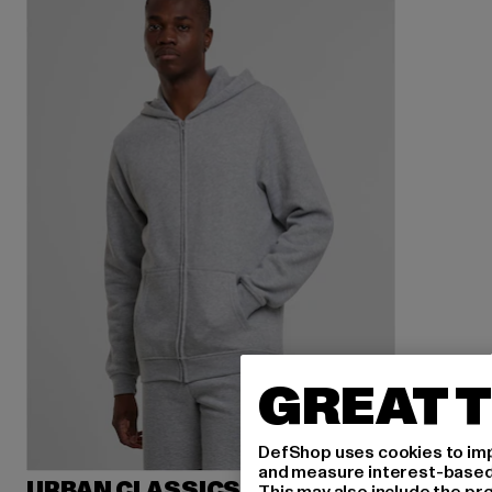
GREAT T
DefShop uses cookies to imp
and measure interest-based c
URBAN CLASSICS
This may also include the pr