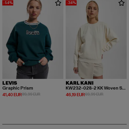
-54%
-34%
LEVIS
KARL KANI
Graphic Prism
KW232-028-2 KK Woven Signature Crew
Derzeitiger Preis: 41,40 EUR
Aktionspreis: 89,99 EUR
Derzeitiger Preis: 46,19 EUR
Aktionspreis: 
41,40 EUR
89,99 EUR
46,19 EUR
69,99 EUR