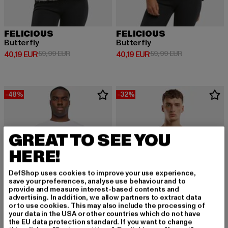
FELICIOUS
FELICIOUS
Butterfly
Butterfly
Derzeitiger Preis: 40,19 EUR
Aktionspreis: 59,99 EUR
Derzeitiger Preis: 40,19 EUR
Aktionspreis: 
40,19 EUR
59,99 EUR
40,19 EUR
59,99 EUR
-48%
-32%
GREAT TO SEE YOU
HERE!
DefShop uses cookies to improve your use experience,
save your preferences, analyse use behaviour and to
provide and measure interest-based contents and
advertising. In addition, we allow partners to extract data
or to use cookies. This may also include the processing of
your data in the USA or other countries which do not have
the EU data protection standard. If you want to change