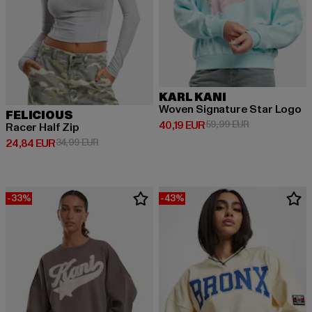
KARL KANI
Woven Signature Star Logo
FELICIOUS
Derzeitiger Preis: 40,19 EUR
Aktionspreis: 
40,19 EUR
59,99 EUR
Racer Half Zip
Derzeitiger Preis: 24,84 EUR
Aktionspreis: 34,99 EUR
24,84 EUR
34,99 EUR
-33%
-43%