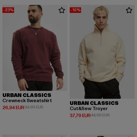
-23%
-16%
URBAN CLASSICS
Crewneck Sweatshirt
URBAN CLASSICS
Derzeitiger Preis: 26,94 EUR
Aktionspreis: 34,99 EUR
26,94 EUR
34,99 EUR
Cut&Sew Troyer
Derzeitiger Preis: 37,79 EUR
Aktionspreis: 
37,79 EUR
44,99 EUR