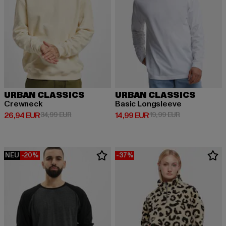
URBAN CLASSICS
URBAN CLASSICS
Crewneck
Basic Longsleeve
Derzeitiger Preis: 26,94 EUR
Aktionspreis: 34,99 EUR
Derzeitiger Preis: 14,99 EUR
Aktionspreis: 
26,94 EUR
34,99 EUR
14,99 EUR
19,99 EUR
NEU
-20%
-37%