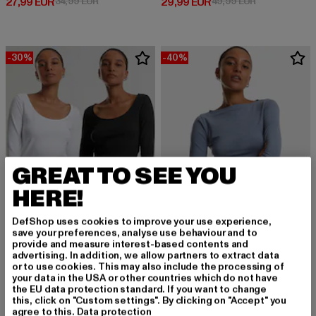
Derzeitiger Preis: 27,99 EUR
Aktionspreis: 34,99 EUR
Derzeitiger Preis: 29,99 EUR
Aktionspreis:
27,99 EUR
34,99 EUR
29,99 EUR
49,99 EUR
-30%
-40%
GREAT TO SEE YOU
HERE!
DefShop uses cookies to improve your use experience,
save your preferences, analyse use behaviour and to
provide and measure interest-based contents and
URBAN CLASSICS
advertising. In addition, we allow partners to extract data
Ladies Wide Neck 2 Pack
or to use cookies. This may also include the processing of
URBAN CLASSICS
your data in the USA or other countries which do not have
Derzeitiger Preis: 20,99 EUR
Aktionspreis: 29,99 EUR
20,99 EUR
29,99 EUR
Ladies Ruffled Super Slim
the EU data protection standard. If you want to change
Derzeitiger Preis: 14,99 EUR
Aktionspreis: 
14,99 EUR
24,99 EUR
this, click on "Custom settings". By clicking on "Accept" you
agree to this.
Data protection