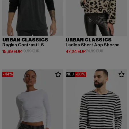
URBAN CLASSICS
URBAN CLASSICS
Raglan Contrast LS
Ladies Short Aop Sherpa
Derzeitiger Preis: 15,99 EUR
Aktionspreis: 19,99 EUR
Derzeitiger Preis: 47,24 EUR
Aktionspreis: 
15,99 EUR
19,99 EUR
47,24 EUR
74,99 EUR
-44%
NEU
-20%