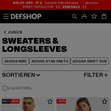
BIS ZU -65%
😲💥 Summer Sale Reloaded — absolute
Zum
Zum
Zum
RABATTESKALATION ❯❯
ZUM SALE
❮❮
Inhalt
Fußzeile
Produktraster
springen
springen
springen
ZURÜCK
SWEATERS &
LONGSLEEVES
ADIDAS NMD
ADIDAS STAN SMITH
ADIDAS SWIFT RUN
SORTIEREN
FILTER
BELIEBTESTE
244 ARTIKEL
NEU
-26%
-35%