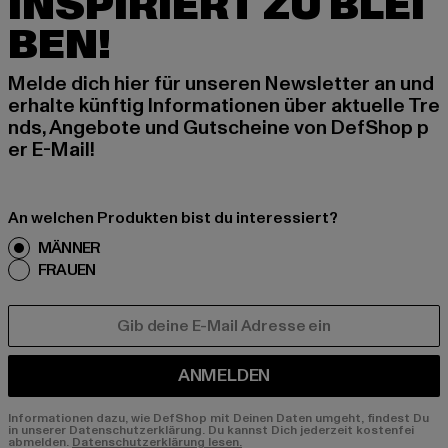
INSPIRIERT ZU BLEI
BEN!
Melde dich hier für unseren Newsletter an und
erhalte künftig Informationen über aktuelle Tre
nds, Angebote und Gutscheine von DefShop p
er E-Mail!
An welchen Produkten bist du interessiert?
MÄNNER
FRAUEN
E-MAIL
ANMELDEN
Informationen dazu, wie DefShop mit Deinen Daten umgeht, findest Du
in unserer Datenschutzerklärung. Du kannst Dich jederzeit kostenfei
abmelden.
Datenschutzerklärung lesen.