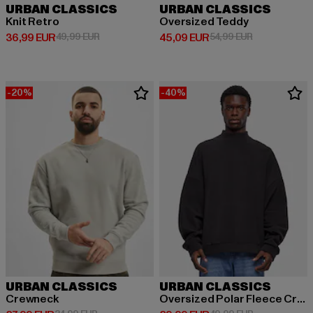
URBAN CLASSICS
URBAN CLASSICS
Knit Retro
Oversized Teddy
Derzeitiger Preis: 36,99 EUR
Aktionspreis: 49,99 EUR
Derzeitiger Preis: 45,09 EUR
Aktionspreis:
36,99 EUR
49,99 EUR
45,09 EUR
54,99 EUR
-20%
-40%
URBAN CLASSICS
URBAN CLASSICS
Crewneck
Oversized Polar Fleece Crew