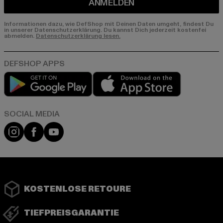
ANMELDEN
Informationen dazu, wie DefShop mit Deinen Daten umgeht, findest Du
in unserer Datenschutzerklärung. Du kannst Dich jederzeit kostenfei
abmelden.
Datenschutzerklärung lesen.
Play market
App store
Instagram
Facebook
YouTube
KOSTENLOSE RETOURE
TIEFPREISGARANTIE