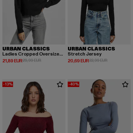
URBAN CLASSICS
URBAN CLASSICS
Ladies Cropped Oversized High Neck Crew
Stretch Jersey
Derzeitiger Preis: 21,89 EUR
Aktionspreis: 29,99 EUR
Derzeitiger Preis: 20,69 EUR
Aktionspreis:
21,89 EUR
29,99 EUR
20,69 EUR
22,99 EUR
-13%
-40%