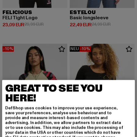
FELICIOUS
ESTELOU
FELI Tight Logo
Basic longsleeve
Derzeitiger Preis: 23,09 EUR
Aktionspreis: 29,99 EUR
Derzeitiger Preis: 22,49 EUR
Aktionspreis:
23,09 EUR
29,99 EUR
22,49 EUR
24,99 EUR
-10%
NEU
-10%
GREAT TO SEE YOU
HERE!
DefShop uses cookies to improve your use experience,
save your preferences, analyse use behaviour and to
provide and measure interest-based contents and
advertising. In addition, we allow partners to extract data
or to use cookies. This may also include the processing of
your data in the USA or other countries which do not have
URBAN CLASSICS