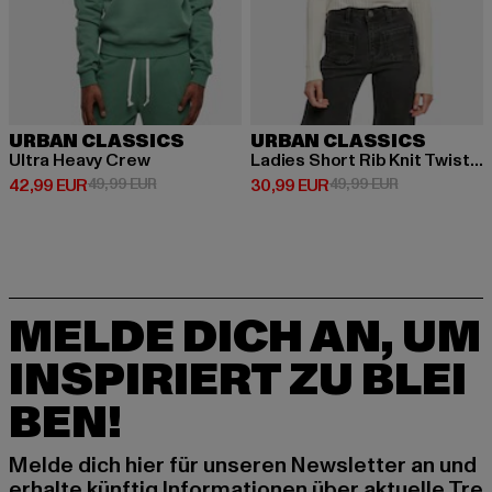
URBAN CLASSICS
URBAN CLASSICS
Ultra Heavy Crew
Ladies Short Rib Knit Twisted Back
Derzeitiger Preis: 42,99 EUR
Aktionspreis: 49,99 EUR
Derzeitiger Preis: 30,99 EUR
Aktionspreis:
42,99 EUR
49,99 EUR
30,99 EUR
49,99 EUR
MELDE DICH AN, UM
INSPIRIERT ZU BLEI
BEN!
Melde dich hier für unseren Newsletter an und
erhalte künftig Informationen über aktuelle Tre