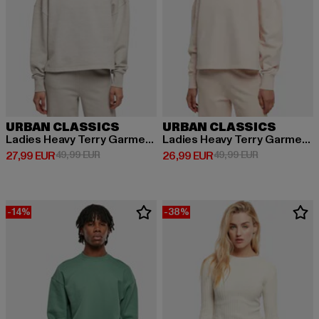
URBAN CLASSICS
URBAN CLASSICS
Ladies Heavy Terry Garment Dye
Ladies Heavy Terry Garment Dye Crewneck
Derzeitiger Preis: 27,99 EUR
Aktionspreis: 49,99 EUR
Derzeitiger Preis: 26,99 EUR
Aktionspreis:
27,99 EUR
49,99 EUR
26,99 EUR
49,99 EUR
-14%
-38%