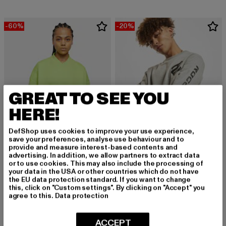
-60%
-20%
GREAT TO SEE YOU
HERE!
DefShop uses cookies to improve your use experience,
save your preferences, analyse use behaviour and to
provide and measure interest-based contents and
advertising. In addition, we allow partners to extract data
or to use cookies. This may also include the processing of
URBAN CLASSICS
ROCAWEAR
your data in the USA or other countries which do not have
Ladies Cropped V-Neck
Printed
the EU data protection standard. If you want to change
Derzeitiger Preis: 16,00 EUR
Aktionspreis: 39,99 EUR
Derzeitiger Preis: 39,99 EUR
Aktionspreis:
16,00 EUR
39,99 EUR
39,99 EUR
49,99 EUR
this, click on "Custom settings". By clicking on "Accept" you
agree to this.
Data protection
ACCEPT