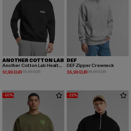
ANOTHER COTTON LAB
DEF
Another Cotton Lab Health and Sports Club Oversized Sweatshirt
DEF Zipper Crewneck
Derzeitiger Preis: 51,99 EUR
Aktionspreis: 79,99 EUR
Derzeitiger Preis: 35,99 EUR
Aktionspreis:
51,99 EUR
79,99 EUR
35,99 EUR
49,99 EUR
-50%
-22%