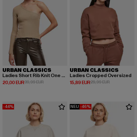
URBAN CLASSICS
URBAN CLASSICS
Ladies Short Rib Knit One Sleeve
Ladies Cropped Oversized
Derzeitiger Preis: 20,00 EUR
Aktionspreis: 39,99 EUR
Derzeitiger Preis: 15,89 EUR
Aktionspreis: 
20,00 EUR
39,99 EUR
15,89 EUR
29,99 EUR
-44%
NEU
-46%