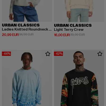
URBAN CLASSICS
URBAN CLASSICS
Ladies Knitted Roundneck Sweater
Light Terry Crew
Derzeitiger Preis: 20,99 EUR
Aktionspreis: 34,99 EUR
20,99 EUR
34,99 EUR
Derzeitiger Preis: 16,00 EUR
Aktionspreis: 
16,00 EUR
39,99 EUR
-44%
-42%