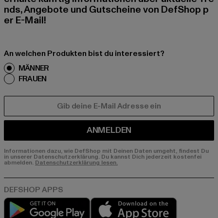
nds, Angebote und Gutscheine von DefShop p
er E-Mail!
An welchen Produkten bist du interessiert?
MÄNNER
FRAUEN
E-MAIL
ANMELDEN
Informationen dazu, wie DefShop mit Deinen Daten umgeht, findest Du
in unserer Datenschutzerklärung. Du kannst Dich jederzeit kostenfei
abmelden.
Datenschutzerklärung lesen.
Play market
App store