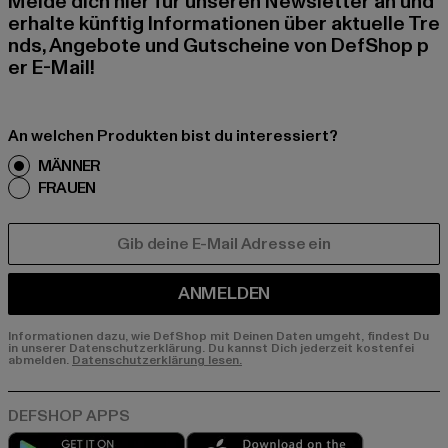
Melde dich hier für unseren Newsletter an und
erhalte künftig Informationen über aktuelle Tre
nds, Angebote und Gutscheine von DefShop p
er E-Mail!
An welchen Produkten bist du interessiert?
MÄNNER
FRAUEN
E-MAIL
ANMELDEN
Informationen dazu, wie DefShop mit Deinen Daten umgeht, findest Du
in unserer Datenschutzerklärung. Du kannst Dich jederzeit kostenfei
abmelden.
Datenschutzerklärung lesen.
Play market
App store