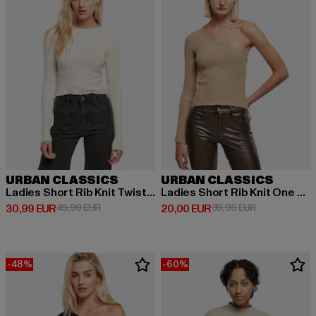
URBAN CLASSICS
URBAN CLASSICS
Ladies Short Rib Knit Twisted Back
Ladies Short Rib Knit One Sleeve
Derzeitiger Preis: 30,99 EUR
Aktionspreis: 49,99 EUR
Derzeitiger Preis: 20,00 EUR
Aktionspreis:
30,99 EUR
49,99 EUR
20,00 EUR
39,99 EUR
-48%
-60%