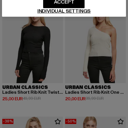
ACCEPT
-50%
-50%
INDIVIDUAL SETTINGS
URBAN CLASSICS
URBAN CLASSICS
Ladies Short Rib Knit Twisted Back
Ladies Short Rib Knit One Sleeve
Derzeitiger Preis: 25,00 EUR
Aktionspreis: 49,99 EUR
Derzeitiger Preis: 20,00 EUR
Aktionspreis:
25,00 EUR
49,99 EUR
20,00 EUR
39,99 EUR
-38%
-50%