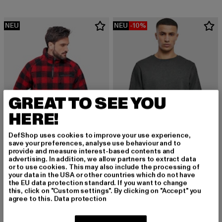
NEU
NEU
-10%
GREAT TO SEE YOU
HERE!
DefShop uses cookies to improve your use experience,
save your preferences, analyse use behaviour and to
provide and measure interest-based contents and
advertising. In addition, we allow partners to extract data
BRANDIT
or to use cookies. This may also include the processing of
Teddyfleece Troyer
your data in the USA or other countries which do not have
URBAN CLASSICS
Derzeitiger Preis: 65,99 EUR
65,99 EUR
the EU data protection standard. If you want to change
Basic Terry
this, click on "Custom settings". By clicking on "Accept" you
Derzeitiger Preis: 26,99 EUR
Aktionspreis:
26,99 EUR
29,99 EUR
agree to this.
Data protection