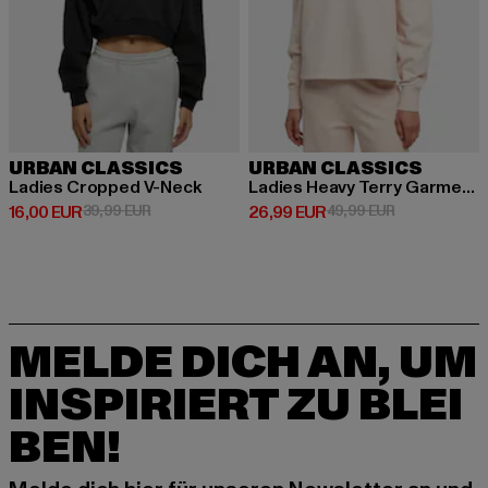
URBAN CLASSICS
URBAN CLASSICS
Ladies Cropped V-Neck
Ladies Heavy Terry Garment Dye Crewneck
Derzeitiger Preis: 16,00 EUR
Aktionspreis: 39,99 EUR
Derzeitiger Preis: 26,99 EUR
Aktionspreis:
16,00 EUR
39,99 EUR
26,99 EUR
49,99 EUR
MELDE DICH AN, UM
INSPIRIERT ZU BLEI
BEN!