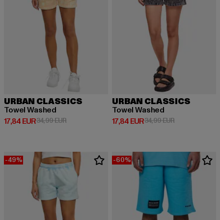
URBAN CLASSICS
URBAN CLASSICS
Towel Washed
Towel Washed
Derzeitiger Preis: 17,84 EUR
Aktionspreis: 34,99 EUR
Derzeitiger Preis: 17,84 EUR
Aktionspreis: 
17,84 EUR
34,99 EUR
17,84 EUR
34,99 EUR
-49%
-60%