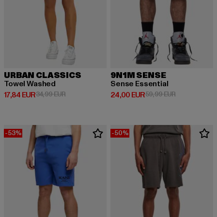
URBAN CLASSICS
9N1M SENSE
Towel Washed
Sense Essential
Derzeitiger Preis: 17,84 EUR
Aktionspreis: 34,99 EUR
Derzeitiger Preis: 24,00 EUR
Aktionspreis:
17,84 EUR
34,99 EUR
24,00 EUR
59,99 EUR
-53%
-50%