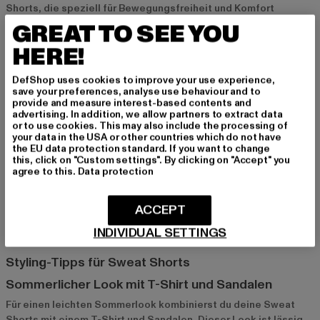
Shorts, die speziell für Bewegungsfreiheit und Komfort
ausgelegt sind. Diese Modelle bestehen oft aus leichtem und
GREAT TO SEE YOU
atmungsaktivem Material und eignen sich ideal für sportliche
HERE!
Aktivitäten oder Outdoor-Abenteuer. Kombiniert mit Sneakers
und einem sportlichen Oberteil bist du für jeden Tag bereit.
DefShop uses cookies to improve your use experience,
save your preferences, analyse use behaviour and to
provide and measure interest-based contents and
Sweat Shorts mit Prints und Logos für modische
advertising. In addition, we allow partners to extract data
Akzente
or to use cookies. This may also include the processing of
your data in the USA or other countries which do not have
Wer gerne auffällt, wird Sweat Shorts mit Prints und
the EU data protection standard. If you want to change
this, click on "Custom settings". By clicking on "Accept" you
Markenlogos lieben. Diese Designs setzen modische Akzente
agree to this.
Data protection
und verleihen deinem Outfit eine individuelle Note. Ob
dezentes Logo oder auffälliger Print – solche Modelle sind
ideal für alle, die Wert auf Style legen und ihren Look
ACCEPT
personalisieren möchten.
INDIVIDUAL SETTINGS
Styling-Tipps für Sweat Shorts
Sommerlicher Look mit T-Shirt und Sandalen
Für einen leichten Sommerlook kombinierst du deine Sweat
Shorts mit einem T-Shirt und Sandalen. Dieser Look ist lässig,