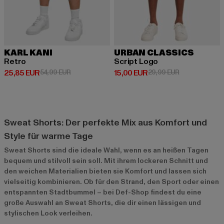
KARL KANI
URBAN CLASSICS
Retro
Script Logo
Derzeitiger Preis: 25,85 EUR
Aktionspreis: 54,99 EUR
Derzeitiger Preis: 15,00 EUR
Aktionspreis: 
25,85 EUR
54,99 EUR
15,00 EUR
29,99 EUR
Sweat Shorts: Der perfekte Mix aus Komfort und
Style für warme Tage
Sweat Shorts sind die ideale Wahl, wenn es an heißen Tagen
bequem und stilvoll sein soll. Mit ihrem lockeren Schnitt und
den weichen Materialien bieten sie Komfort und lassen sich
vielseitig kombinieren. Ob für den Strand, den Sport oder einen
entspannten Stadtbummel – bei Def-Shop findest du eine
große Auswahl an Sweat Shorts, die dir einen lässigen und
stylischen Look verleihen.