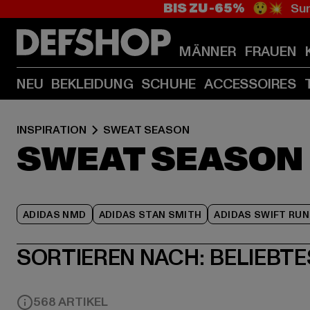
BIS ZU -65%
😲💥 Sum
MÄNNER
FRAUEN
NEU
BEKLEIDUNG
SCHUHE
ACCESSOIRES
INSPIRATION
SWEAT SEASON
SWEAT SEASON
ADIDAS NMD
ADIDAS STAN SMITH
ADIDAS SWIFT RUN
SORTIEREN NACH:
BELIEBTE
568 ARTIKEL