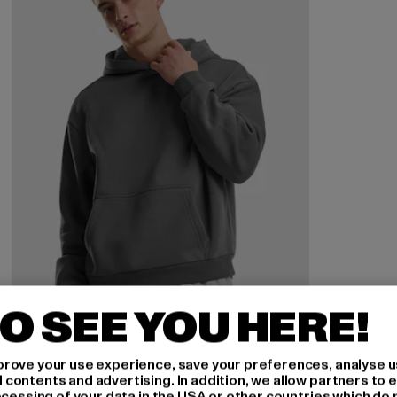
O SEE YOU HERE!
rove your use experience, save your preferences, analyse u
ontents and advertising. In addition, we allow partners to e
ocessing of your data in the USA or other countries which do 