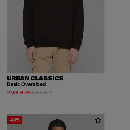
URBAN CLASSICS
Basic Oversized
Derzeitiger Preis: 27,99 EUR
Aktionspreis: 39,99 EUR
27,99 EUR
39,99 EUR
-43%