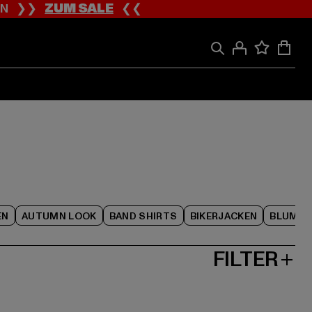
ION ❯❯
ZUM SALE
❮❮
EN
AUTUMN LOOK
BAND SHIRTS
BIKERJACKEN
BLUME
FILTER