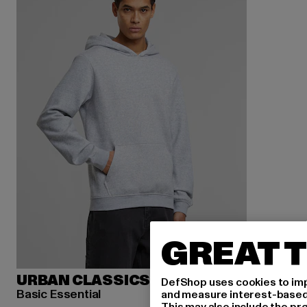
GREAT T
URBAN CLASSICS
DefShop uses cookies to imp
Basic Essential
and measure interest-based c
This may also include the pr