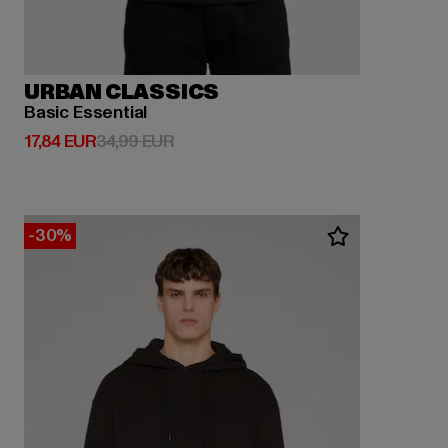
URBAN CLASSICS
Basic Essential
Derzeitiger Preis: 17,84 EUR
Aktionspreis: 34,99 EUR
17,84 EUR
34,99 EUR
-30%