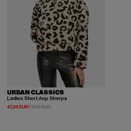
URBAN CLASSICS
Ladies Short Aop Sherpa
Derzeitiger Preis: 47,24 EUR
Aktionspreis: 74,99 EUR
47,24 EUR
74,99 EUR