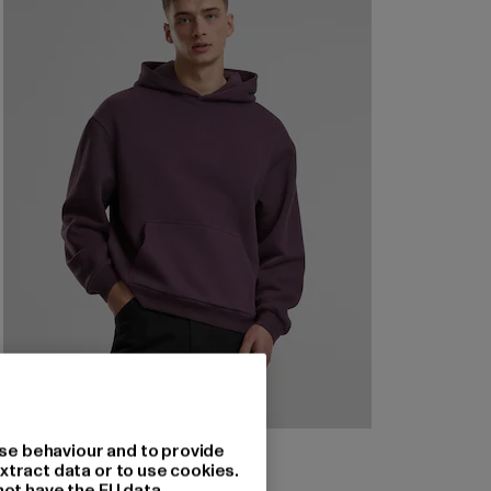
URBAN CLASSICS
se behaviour and to provide
Fluffy Hoody
xtract data or to use cookies.
not have the EU data