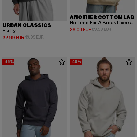
ANOTHER COTTON LAB
No Time For A Break Oversize
URBAN CLASSICS
Derzeitiger Preis: 36,00 EUR
Aktionspreis:
36,00 EUR
89,99 EUR
Fluffy
Derzeitiger Preis: 32,99 EUR
Aktionspreis: 49,99 EUR
32,99 EUR
49,99 EUR
-46%
-40%