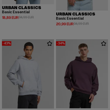
URBAN CLASSICS
Basic Essential
URBAN CLASSICS
Derzeitiger Preis: 18,89 EUR
Aktionspreis: 34,99 EUR
18,89 EUR
34,99 EUR
Basic Essential
Derzeitiger Preis: 20,99 EUR
Aktionspreis:
20,99 EUR
34,99 EUR
-43%
-34%