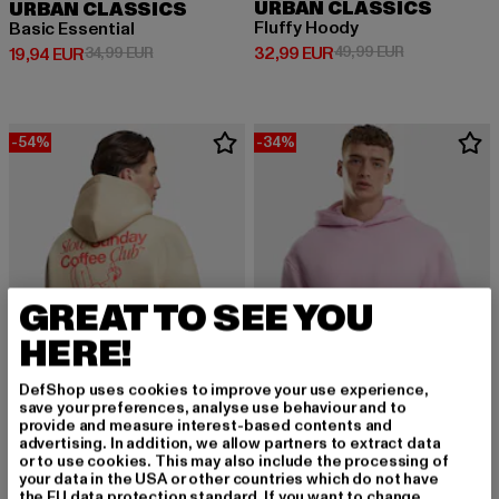
URBAN CLASSICS
URBAN CLASSICS
Fluffy Hoody
Basic Essential
Derzeitiger Preis: 32,99 EUR
Aktionspreis:
32,99 EUR
49,99 EUR
Derzeitiger Preis: 19,94 EUR
Aktionspreis: 34,99 EUR
19,94 EUR
34,99 EUR
-54%
-34%
GREAT TO SEE YOU
HERE!
DefShop uses cookies to improve your use experience,
save your preferences, analyse use behaviour and to
provide and measure interest-based contents and
advertising. In addition, we allow partners to extract data
ANOTHER COTTON LAB
or to use cookies. This may also include the processing of
Slow Sunday Coffe Club Oversize
your data in the USA or other countries which do not have
URBAN CLASSICS
Derzeitiger Preis: 41,35 EUR
Aktionspreis: 89,90 EUR
41,35 EUR
89,90 EUR
the EU data protection standard. If you want to change