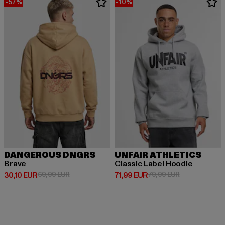
-57%
-10%
DANGEROUS DNGRS
UNFAIR ATHLETICS
Brave
Classic Label Hoodie
Derzeitiger Preis: 30,10 EUR
Aktionspreis: 69,99 EUR
Derzeitiger Preis: 71,99 EUR
Aktionspreis: 
30,10 EUR
69,99 EUR
71,99 EUR
79,99 EUR