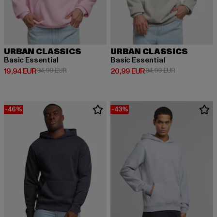
URBAN CLASSICS
URBAN CLASSICS
Basic Essential
Basic Essential
Derzeitiger Preis: 19,94 EUR
Aktionspreis: 34,99 EUR
Derzeitiger Preis: 20,99 EUR
Aktionspreis:
19,94 EUR
34,99 EUR
20,99 EUR
34,99 EUR
-46%
-43%