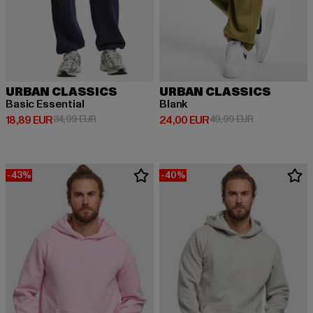
URBAN CLASSICS
URBAN CLASSICS
Basic Essential
Blank
Derzeitiger Preis: 18,89 EUR
Aktionspreis: 34,99 EUR
Derzeitiger Preis: 24,00 EUR
Aktionspreis:
18,89 EUR
34,99 EUR
24,00 EUR
49,99 EUR
-43%
-40%