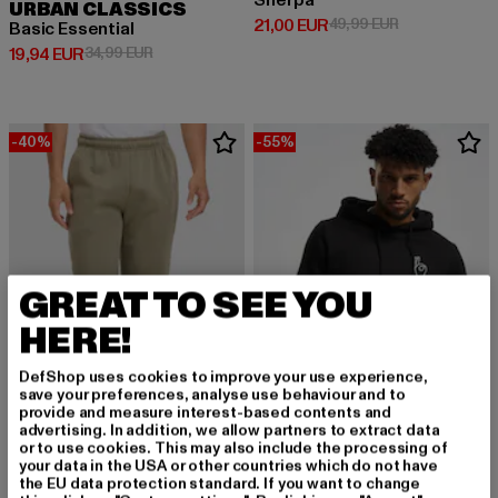
Sherpa
URBAN CLASSICS
Derzeitiger Preis: 21,00 EUR
Aktionspreis: 
21,00 EUR
49,99 EUR
Basic Essential
Derzeitiger Preis: 19,94 EUR
Aktionspreis: 34,99 EUR
19,94 EUR
34,99 EUR
-40%
-55%
GREAT TO SEE YOU
HERE!
DefShop uses cookies to improve your use experience,
save your preferences, analyse use behaviour and to
provide and measure interest-based contents and
advertising. In addition, we allow partners to extract data
or to use cookies. This may also include the processing of
MISTER TEE
your data in the USA or other countries which do not have
Easy Sign
URBAN CLASSICS
the EU data protection standard. If you want to change
Derzeitiger Preis: 18,00 EUR
Aktionspreis: 
18,00 EUR
39,99 EUR