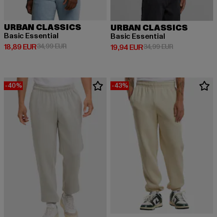
URBAN CLASSICS
URBAN CLASSICS
Basic Essential
Basic Essential
Derzeitiger Preis: 18,89 EUR
Aktionspreis: 34,99 EUR
18,89 EUR
34,99 EUR
Derzeitiger Preis: 19,94 EUR
Aktionspreis: 
19,94 EUR
34,99 EUR
-40%
-43%