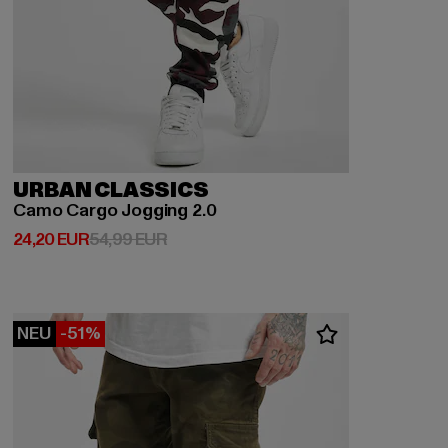
URBAN CLASSICS
Camo Cargo Jogging 2.0
Derzeitiger Preis: 24,20 EUR
Aktionspreis: 54,99 EUR
24,20 EUR
54,99 EUR
NEU
-51%