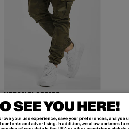
URBAN CLASSICS
Camo
O SEE YOU HERE!
Derzeitiger Preis: 26,95 EUR
Aktionspreis: 54,99 EUR
26,95 EUR
54,99 EUR
rove your use experience, save your preferences, analyse u
ontents and advertising. In addition, we allow partners to e
ocessing of your data in the USA or other countries which do 