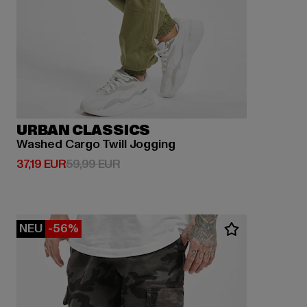
URBAN CLASSICS
Washed Cargo Twill Jogging
Derzeitiger Preis: 37,19 EUR
Aktionspreis: 59,99 EUR
37,19 EUR
59,99 EUR
NEU
-56%