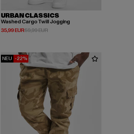
URBAN CLASSICS
Washed Cargo Twill Jogging
Derzeitiger Preis: 35,99 EUR
Aktionspreis: 59,99 EUR
35,99 EUR
59,99 EUR
NEU
-22%