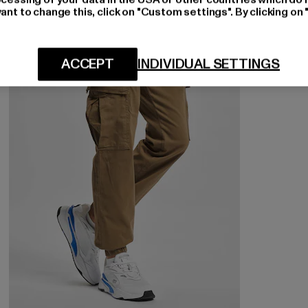
ant to change this, click on "Custom settings". By clicking on 
-40%
ACCEPT
INDIVIDUAL SETTINGS