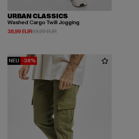
URBAN CLASSICS
Washed Cargo Twill Jogging
Derzeitiger Preis: 38,99 EUR
Aktionspreis: 59,99 EUR
38,99 EUR
59,99 EUR
NEU
-38%