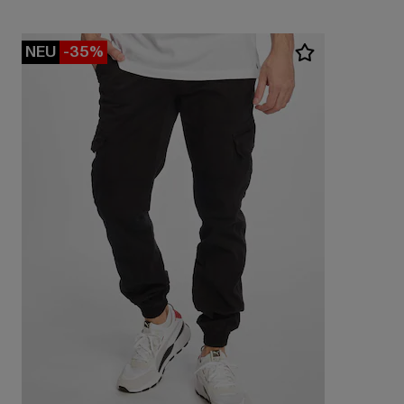
NEU
-35%