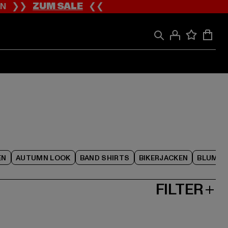
ION ❯❯
ZUM SALE
❮❮
EN
AUTUMN LOOK
BAND SHIRTS
BIKERJACKEN
BLUME
FILTER