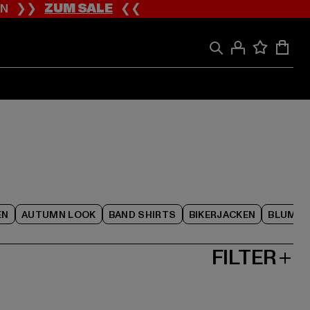
ION ❯❯
ZUM SALE
❮❮
EN
AUTUMN LOOK
BAND SHIRTS
BIKERJACKEN
BLUME
FILTER