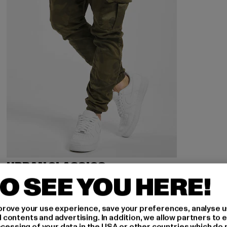
URBAN CLASSICS
Camo
O SEE YOU HERE!
Derzeitiger Preis: 26,95 EUR
Aktionspreis: 54,99 EUR
26,95 EUR
54,99 EUR
rove your use experience, save your preferences, analyse u
ontents and advertising. In addition, we allow partners to e
ocessing of your data in the USA or other countries which do 