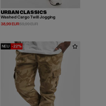
URBAN CLASSICS
Washed Cargo Twill Jogging
Derzeitiger Preis: 38,99 EUR
Aktionspreis: 59,99 EUR
38,99 EUR
59,99 EUR
NEU
-22%