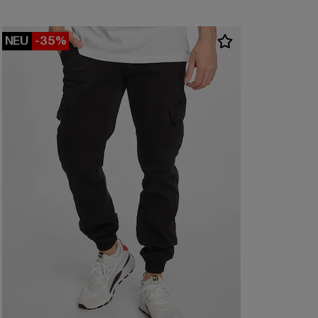
NEU
-35%