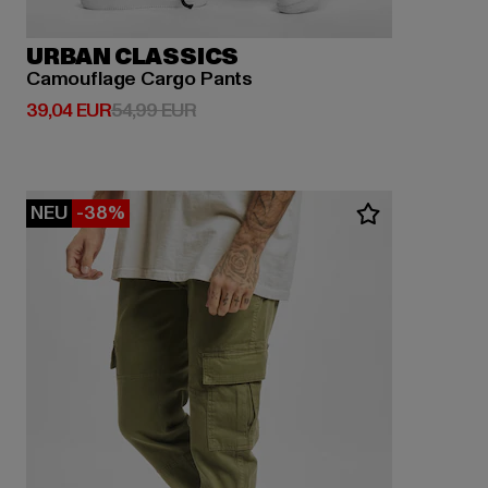
URBAN CLASSICS
Camouflage Cargo Pants
Derzeitiger Preis: 39,04 EUR
Aktionspreis: 54,99 EUR
39,04 EUR
54,99 EUR
NEU
-38%