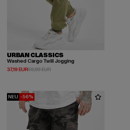
URBAN CLASSICS
Washed Cargo Twill Jogging
Derzeitiger Preis: 37,19 EUR
Aktionspreis: 59,99 EUR
37,19 EUR
59,99 EUR
NEU
-56%