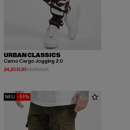
URBAN CLASSICS
Camo Cargo Jogging 2.0
Derzeitiger Preis: 24,20 EUR
Aktionspreis: 54,99 EUR
24,20 EUR
54,99 EUR
NEU
-51%