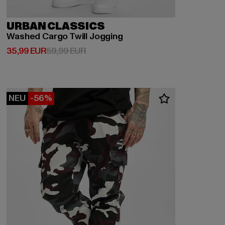
URBAN CLASSICS
Washed Cargo Twill Jogging
Derzeitiger Preis: 35,99 EUR
Aktionspreis: 59,99 EUR
35,99 EUR
59,99 EUR
NEU
-56%