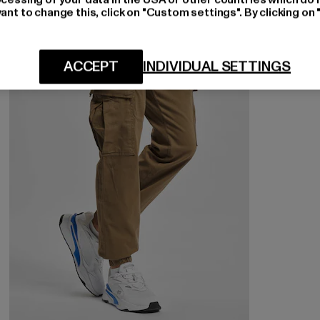
ant to change this, click on "Custom settings". By clicking on 
-40%
ACCEPT
INDIVIDUAL SETTINGS