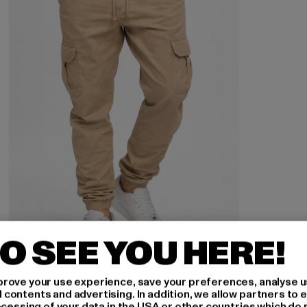
O SEE YOU HERE!
rove your use experience, save your preferences, analyse u
URBAN CLASSICS
ontents and advertising. In addition, we allow partners to e
Cargo
ocessing of your data in the USA or other countries which do 