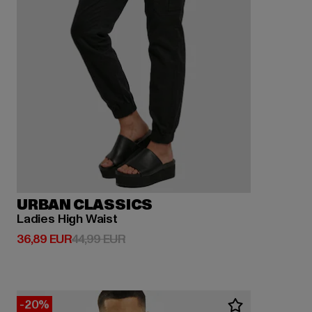
URBAN CLASSICS
Ladies High Waist
Derzeitiger Preis: 36,89 EUR
Aktionspreis: 44,99 EUR
36,89 EUR
44,99 EUR
-20%