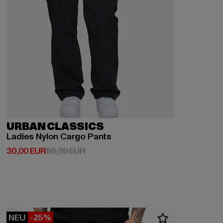
URBAN CLASSICS
Ladies Nylon Cargo Pants
Derzeitiger Preis: 30,00 EUR
Aktionspreis: 59,99 EUR
30,00 EUR
59,99 EUR
NEU
-25%