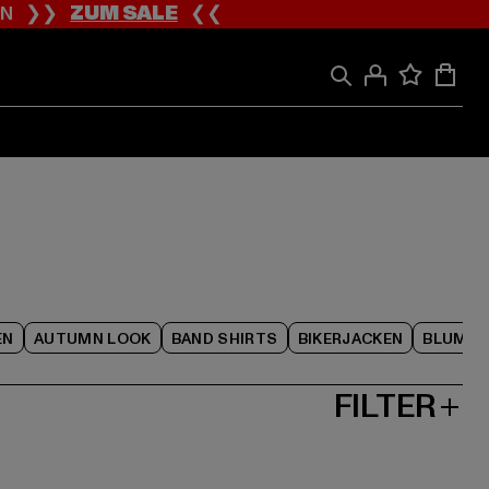
ION ❯❯
ZUM SALE
❮❮
EN
AUTUMN LOOK
BAND SHIRTS
BIKERJACKEN
BLUME
FILTER