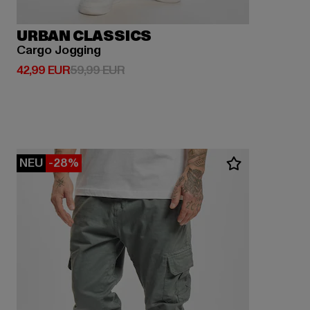
URBAN CLASSICS
Cargo Jogging
Derzeitiger Preis: 42,99 EUR
Aktionspreis: 59,99 EUR
42,99 EUR
59,99 EUR
NEU
-28%