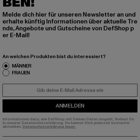
BEN!
Melde dich hier für unseren Newsletter an und
erhalte künftig Informationen über aktuelle Tre
nds, Angebote und Gutscheine von DefShop p
er E-Mail!
An welchen Produkten bist du interessiert?
MÄNNER
FRAUEN
E-MAIL
ANMELDEN
Informationen dazu, wie DefShop mit Deinen Daten umgeht, findest Du
in unserer Datenschutzerklärung. Du kannst Dich jederzeit kostenfei
abmelden.
Datenschutzerklärung lesen.