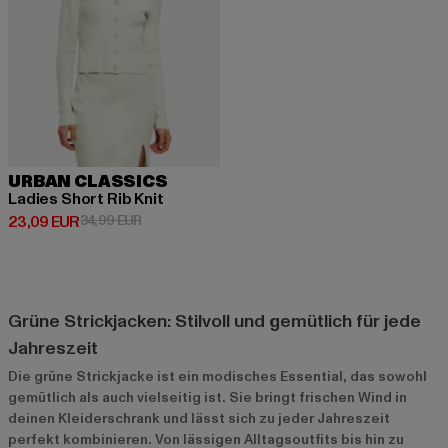
URBAN CLASSICS
Ladies Short Rib Knit
Derzeitiger Preis: 23,09 EUR
Aktionspreis: 34,99 EUR
23,09 EUR
34,99 EUR
Grüne Strickjacken: Stilvoll und gemütlich für jede
Jahreszeit
Die grüne Strickjacke ist ein modisches Essential, das sowohl
gemütlich als auch vielseitig ist. Sie bringt frischen Wind in
deinen Kleiderschrank und lässt sich zu jeder Jahreszeit
perfekt kombinieren. Von lässigen Alltagsoutfits bis hin zu