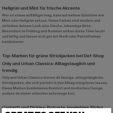
Hellgrün und Mint für frische Akzente
Wer es etwas auffälliger mag, kann auf hellere Grüntöne wie
Mint oder Hellgrün setzen. Diese Farben sind modern und
verleihen deinem Look eine frische, lebendige Note.
Besonders im Frühling und Sommer wirken diese Töne leicht
und luftig und lassen sich gut mit Weiß oder Pastellfarben
kombinieren.
Top-Marken für grüne Strickjacken bei Def-Shop
Only und Urban Classics: Alltagstauglich und
trendig
Only
und
Urban Classics
bieten dir lässige, alltagstaugliche
Strickjacken, die sich perfekt in den Alltag integrieren lassen.
Diese Marken kombinieren Komfort und modisches Design,
sodass du immer stilsicher unterwegs bist.
Carhartt und Dickies: Robuste, langlebige Styles