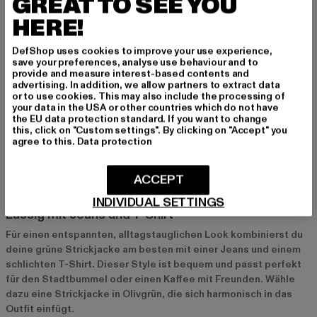
GREAT TO SEE YOU
Wenn du auf der Suche nach einer robusten Strickjacke bist,
HERE!
die auch für Outdoor-Abenteuer geeignet ist, sind
Carhartt
und
Dickies
die perfekten Marken für dich. Diese Strickjacken sind
langlebig und passen ideal zu einem sportlich-urbanen Style.
DefShop uses cookies to improve your use experience,
save your preferences, analyse use behaviour and to
provide and measure interest-based contents and
advertising. In addition, we allow partners to extract data
Def und Amstaff: Gute Qualität zum fairen Preis
or to use cookies. This may also include the processing of
your data in the USA or other countries which do not have
Def
und
Amstaff
bieten hochwertige Strickjacken zu
the EU data protection standard. If you want to change
erschwinglichen Preisen. Diese Modelle sind ideal für den
this, click on "Custom settings". By clicking on "Accept" you
Alltag und bieten dir eine tolle Kombination aus Qualität und
agree to this.
Data protection
modischem Design.
ACCEPT
Styling-Tipps für grüne Strickjacken
INDIVIDUAL SETTINGS
Lässig mit Jeans und T-Shirt
Für einen entspannten, alltagstauglichen Look kombinierst du
deine grüne Strickjacke am besten mit einer Jeans und einem
schlichten T-Shirt. Dieser Style ist bequem und passt perfekt
für den Stadtbummel oder einen Kaffee mit Freunden. Wähle
dazu eine Strickjacke in Olivgrün, die sich harmonisch in das
Outfit einfügt.