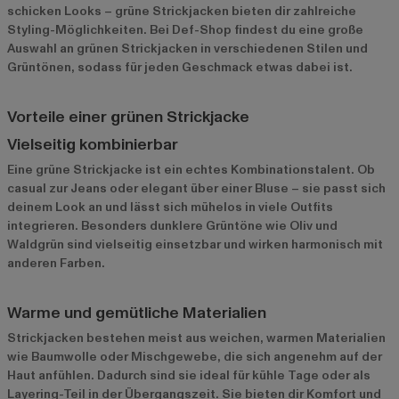
schicken Looks – grüne Strickjacken bieten dir zahlreiche
Styling-Möglichkeiten. Bei Def-Shop findest du eine große
Auswahl an grünen Strickjacken in verschiedenen Stilen und
Grüntönen, sodass für jeden Geschmack etwas dabei ist.
Vorteile einer grünen Strickjacke
Vielseitig kombinierbar
Eine grüne Strickjacke ist ein echtes Kombinationstalent. Ob
casual zur Jeans oder elegant über einer Bluse – sie passt sich
deinem Look an und lässt sich mühelos in viele Outfits
integrieren. Besonders dunklere Grüntöne wie Oliv und
Waldgrün sind vielseitig einsetzbar und wirken harmonisch mit
anderen Farben.
Warme und gemütliche Materialien
Strickjacken bestehen meist aus weichen, warmen Materialien
wie Baumwolle oder Mischgewebe, die sich angenehm auf der
Haut anfühlen. Dadurch sind sie ideal für kühle Tage oder als
Layering-Teil in der Übergangszeit. Sie bieten dir Komfort und