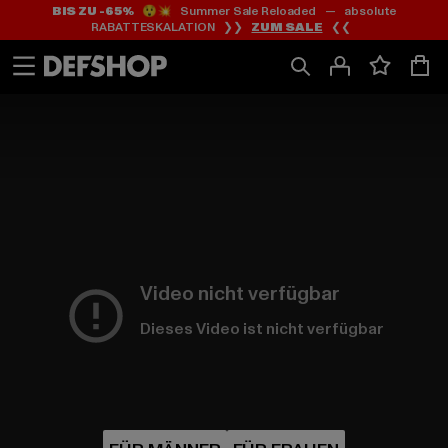
BIS ZU -65%
😲💥 Summer Sale Reloaded — absolute
Zum
Zum
RABATTESKALATION ❯❯
ZUM SALE
❮❮
Inhalt
Fußzeile
springen
springen
HOME
PAGE
|
Video nicht verfügbar
Dieses Video ist nicht verfügbar