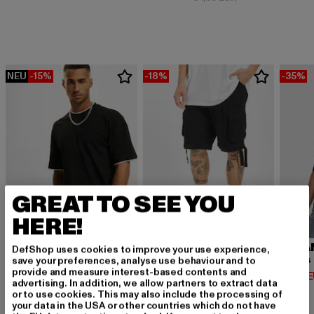
NEU
-15%
-18%
-35%
GREAT TO SEE YOU
HERE!
URBAN CLASSICS
BRANDIT
URBA
DefShop uses cookies to improve your use experience,
Contrast Tall Tee
Urban Legend
save your preferences, analyse use behaviour and to
provide and measure interest-based contents and
Derzeitiger Preis: 12,74 EUR
Derzeitiger Preis: 32,79 EUR
Derzeit
12,74 EUR
32,79 EUR
14,94 
advertising. In addition, we allow partners to extract data
Aktionspreis: 14,99 EUR
Aktionspreis: 39,
14,99 EUR
39,99 EUR
or to use cookies. This may also include the processing of
your data in the USA or other countries which do not have