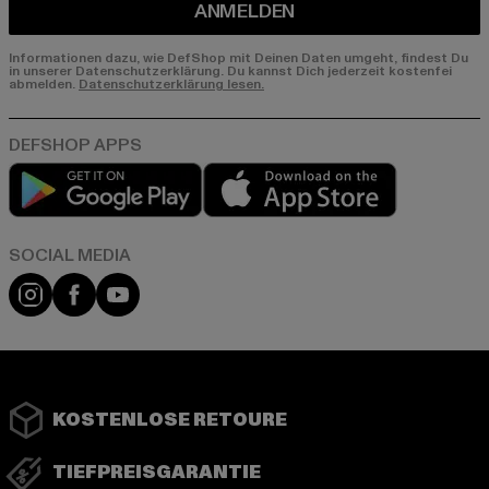
ANMELDEN
Informationen dazu, wie DefShop mit Deinen Daten umgeht, findest Du
in unserer Datenschutzerklärung. Du kannst Dich jederzeit kostenfei
abmelden.
Datenschutzerklärung lesen.
Play market
App store
Instagram
Facebook
YouTube
KOSTENLOSE RETOURE
TIEFPREISGARANTIE