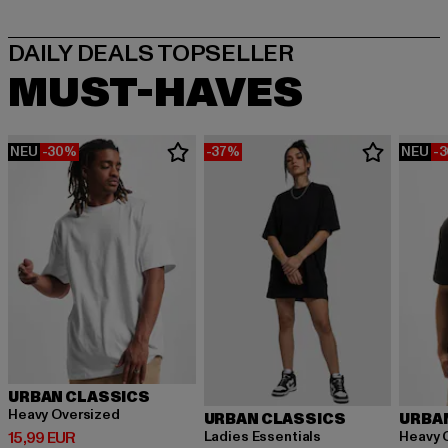
MUST-HAVES
NEU
-30%
-37%
NEU
-
URBAN CLASSICS
Heavy Oversized
URBAN CLASSICS
URBA
Derzeitiger Preis: 15,99 EUR
Ladies Essentials
Heavy 
15,99 EUR