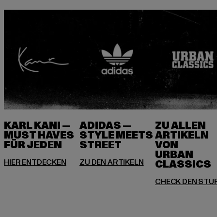
KARL KANI —
ADIDAS —
ZU ALLEN
MUST HAVES
STYLE MEETS
ARTIKELN
FÜR JEDEN
VON
URBAN