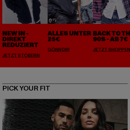
NEW IN -
ALLES UNTER
BACK TO T
DIREKT
25€
90S - AB 7€
REDUZIERT
PICK YOUR FIT