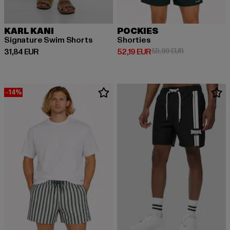
KARL KANI
POCKIES
Signature Swim Shorts
Shorties
Derzeitiger Preis: 31,84 EUR
Derzeitiger Preis: 52,19 EUR
Aktionspreis: 
31,84 EUR
52,19 EUR
59,99 EUR
-14%