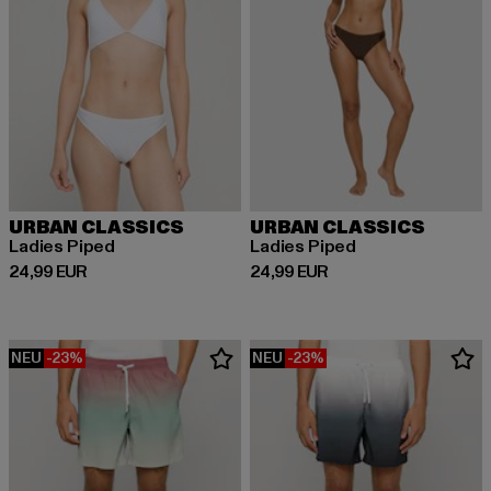
URBAN CLASSICS
URBAN CLASSICS
Ladies Piped
Ladies Piped
Derzeitiger Preis: 24,99 EUR
Derzeitiger Preis: 24,99 EUR
24,99 EUR
24,99 EUR
NEU
-23%
NEU
-23%