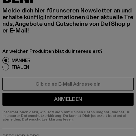
Melde dich hier für unseren Newsletter an und
erhalte künftig Informationen über aktuelle Tre
nds, Angebote und Gutscheine von DefShop p
er E-Mail!
An welchen Produkten bist du interessiert?
MÄNNER
FRAUEN
E-MAIL
ANMELDEN
Informationen dazu, wie DefShop mit Deinen Daten umgeht, findest Du
in unserer Datenschutzerklärung. Du kannst Dich jederzeit kostenfei
abmelden.
Datenschutzerklärung lesen.