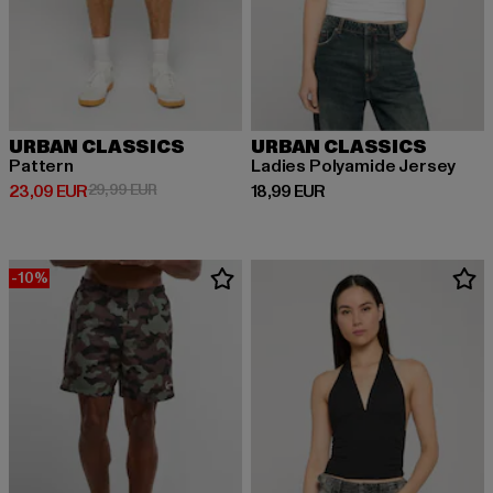
URBAN CLASSICS
URBAN CLASSICS
Pattern
Ladies Polyamide Jersey
Derzeitiger Preis: 23,09 EUR
Aktionspreis: 29,99 EUR
Derzeitiger Preis: 18,99 EUR
23,09 EUR
29,99 EUR
18,99 EUR
-10%