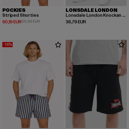
POCKIES
LONSDALE LONDON
Striped Shorties
Lonsdale London Knockan Shorts
Derzeitiger Preis: 60,19 EUR
Aktionspreis: 69,99 EUR
Derzeitiger Preis: 36,79 EUR
60,19 EUR
69,99 EUR
36,79 EUR
-14%