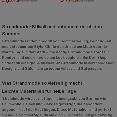
Derzeitiger Preis: 40,93 EUR
Aktionspreis: 45,99 EUR
Derzeitiger Preis: 32,79 EUR
Aktionspreis:
40,93 EUR
45,99 EUR
32,79 EUR
39,99 EUR
Strandmode: Stilvoll und entspannt durch den
Sommer
Strandmode ist der Inbegriff von Sommerfeeling, Leichtigkeit
und entspanntem Style. Ob für den Urlaub am Meer oder für
warme Tage in der Stadt – die richtige Strandmode sorgt für
Komfort und einen modischen Look zugleich. Bei Def-Shop
findest du eine große Auswahl an Strandmode in verschiedenen
Designs und Stilen, die zu jedem Anlass und Stil passen.
Was Strandmode so vielseitig macht
Leichte Materialien für heiße Tage
Strandmode wird aus luftigen, atmungsaktiven Stoffen wie
Baumwolle, Leinen und Viskose gefertigt, die besonders
angenehm auf der Haut liegen. Diese Materialien sind perfekt
für heiße Sommertage, da sie dich kühl halten und gleichzeitig