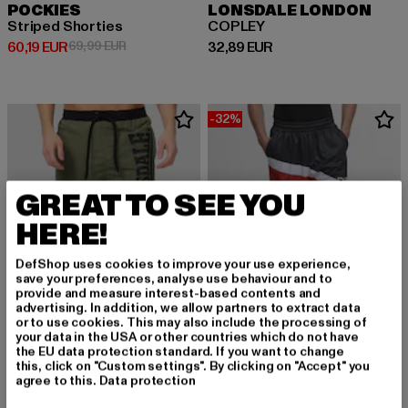
POCKIES
LONSDALE LONDON
Striped Shorties
COPLEY
Derzeitiger Preis: 60,19 EUR
Aktionspreis: 69,99 EUR
Derzeitiger Preis: 32,89 EUR
60,19 EUR
69,99 EUR
32,89 EUR
-32%
GREAT TO SEE YOU
HERE!
DefShop uses cookies to improve your use experience,
save your preferences, analyse use behaviour and to
provide and measure interest-based contents and
advertising. In addition, we allow partners to extract data
or to use cookies. This may also include the processing of
your data in the USA or other countries which do not have
the EU data protection standard. If you want to change
this, click on "Custom settings". By clicking on "Accept" you
agree to this.
Data protection
LONSDALE LONDON
DANGEROUS DNGRS