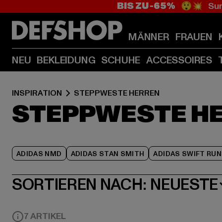
BIS ZU -65%
😲💥 Sum
MÄNNER
FRAUEN
NEU
BEKLEIDUNG
SCHUHE
ACCESSOIRES
INSPIRATION
STEPPWESTE HERREN
STEPPWESTE H
ADIDAS NMD
ADIDAS STAN SMITH
ADIDAS SWIFT RUN
SORTIEREN NACH:
NEUESTE
7 ARTIKEL