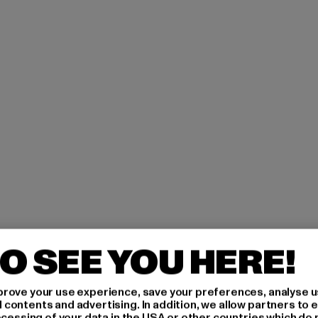
O SEE YOU HERE!
rove your use experience, save your preferences, analyse u
ontents and advertising. In addition, we allow partners to e
ocessing of your data in the USA or other countries which do 