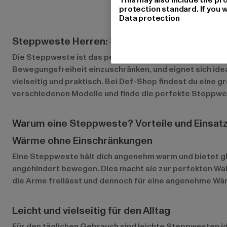
protection standard. If you w
Data protection
Steppweste Herren: Stilvoll und funktional d
Die Steppweste ist das perfekte Kleidungsstück für Män
Bewegungsfreiheit einzuschränken, und eignet sich idea
vielseitig und praktisch. Bei Def-Shop findest du eine
verschiedenen Modelle und finde die perfekte Steppwes
Warum eine Steppweste? Vorteile und Einsat
Wärme ohne Einschränkungen
Eine Steppweste hält dich angenehm warm und bietet glei
ungehindert bewegen. Dies macht sie zur perfekten Wahl 
die Arme freilässt und dennoch für eine angenehme Wä
Leicht und vielseitig für den Alltag
Für den täglichen Gebrauch sind leichte Steppwesten id