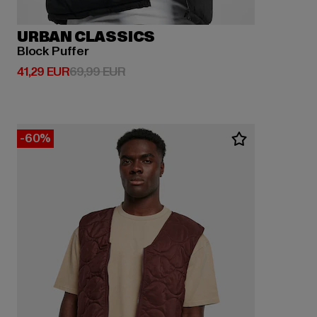
URBAN CLASSICS
Block Puffer
Derzeitiger Preis: 41,29 EUR
Aktionspreis: 69,99 EUR
41,29 EUR
69,99 EUR
-60%