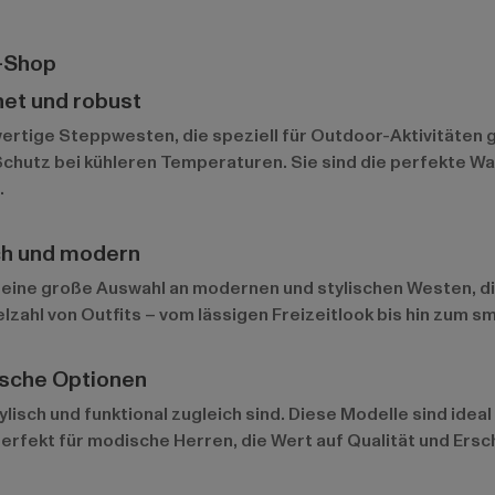
-Shop
net und robust
rtige Steppwesten, die speziell für Outdoor-Aktivitäten 
chutz bei kühleren Temperaturen. Sie sind die perfekte Wahl
.
ich und modern
eine große Auswahl an modernen und stylischen Westen, die
lzahl von Outfits – vom lässigen Freizeitlook bis hin zum sm
ische Optionen
sch und funktional zugleich sind. Diese Modelle sind ideal f
erfekt für modische Herren, die Wert auf Qualität und Ersch