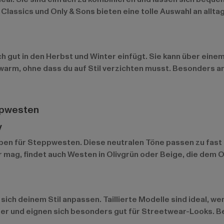
 Classics
und
Only & Sons
bieten eine tolle Auswahl an allt
ich gut in den Herbst und Winter einfügt. Sie kann über ein
warm, ohne dass du auf Stil verzichten musst. Besonders an
ppwesten
y
ben für Steppwesten. Diese neutralen Töne passen zu fast a
er mag, findet auch Westen in Olivgrün oder Beige, die dem 
ch deinem Stil anpassen. Taillierte Modelle sind ideal, wen
r und eignen sich besonders gut für Streetwear-Looks. Be