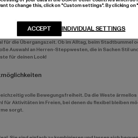
ant to change this, click on "Custom settings". By clicking on 
urch die Übergangszeit
ACCEPT
INDIVIDUAL SETTINGS
ner, die an kühlen Tagen gut aussehen und sich wohlfühlen
l für die Übergangszeit. Ob im Alltag, beim Stadtbummel o
 große Auswahl an Herren-Steppwesten, die in Sachen Stil u
te für deinen Look!
zmöglichkeiten
chzeitig volle Bewegungsfreiheit. Da die Weste ärmellos is
für Aktivitäten im Freien, bei denen du flexibel bleiben mö
rme sorgt.
eal. Sie sind einfach zu kombinieren und lassen sich bequ