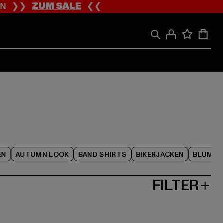
ION ❯❯
ZUM SALE
❮❮
EN
AUTUMN LOOK
BAND SHIRTS
BIKERJACKEN
BLUME
FILTER