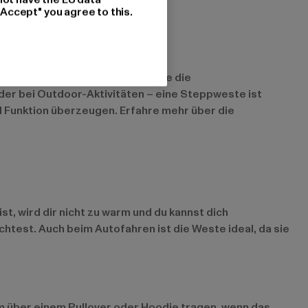
"Accept" you agree to this.
 möchten. Sie bietet Wärme, ohne die
der bei Outdoor-Aktivitäten – eine Steppweste ist
nd Funktion überzeugen. Erfahre mehr über die
t, wird dir nicht zu warm und du kannst dich
chtest. Auch beim Autofahren ist die Weste ideal, da sie
em über einem Pullover oder Hoodie tragen, wenn das