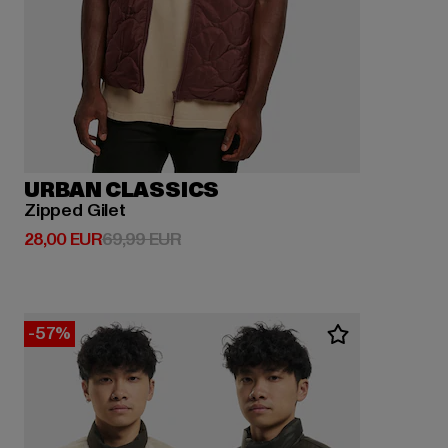
URBAN CLASSICS
Zipped Gilet
Derzeitiger Preis: 28,00 EUR
Aktionspreis: 69,99 EUR
28,00 EUR
69,99 EUR
-57%