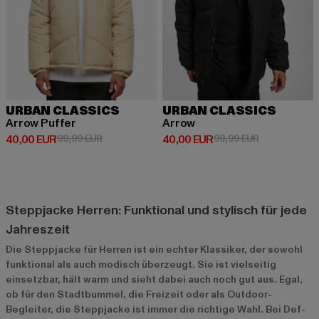
URBAN CLASSICS
URBAN CLASSICS
Arrow Puffer
Arrow
Derzeitiger Preis: 40,00 EUR
Aktionspreis: 99,99 EUR
Derzeitiger Preis: 40,00 EUR
Aktionspreis:
40,00 EUR
99,99 EUR
40,00 EUR
99,99 EUR
Steppjacke Herren: Funktional und stylisch für jede
Jahreszeit
Die Steppjacke für Herren ist ein echter Klassiker, der sowohl
funktional als auch modisch überzeugt. Sie ist vielseitig
einsetzbar, hält warm und sieht dabei auch noch gut aus. Egal,
ob für den Stadtbummel, die Freizeit oder als Outdoor-
Begleiter, die Steppjacke ist immer die richtige Wahl. Bei Def-