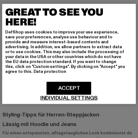
GREAT TO SEE YOU
Carhartt und Urban Classics: Urban Style
HERE!
Für alle, die den urbanen Look lieben, sind Carhartt und
Urban
Classics
die richtige Wahl. Diese Marken stehen für lässigen
DefShop uses cookies to improve your use experience,
Streetstyle und bieten dir Jacken, die perfekt zum modernen
save your preferences, analyse use behaviour and to
City-Look passen. Sie lassen sich vielseitig kombinieren und
provide and measure interest-based contents and
verleihen deinem Outfit eine extra Portion Coolness.
advertising. In addition, we allow partners to extract data
or to use cookies. This may also include the processing of
your data in the USA or other countries which do not have
the EU data protection standard. If you want to change
Def und Only & Sons: Hochwertig und preiswert
this, click on "Custom settings". By clicking on "Accept" you
agree to this.
Data protection
Def und
Only & Sons
bieten preiswerte Steppjacken mit
modernen Designs und guter Qualität. Diese Modelle sind ideal
für alle, die auf einen modischen Look achten, ohne das Budget
ACCEPT
zu sprengen. Perfekt für den täglichen Gebrauch und vielseitig
INDIVIDUAL SETTINGS
kombinierbar!
Styling-Tipps für Herren-Steppjacken
Lässig mit Hoodie und Jeans
Für einen entspannten, alltagstauglichen Look kombinierst du