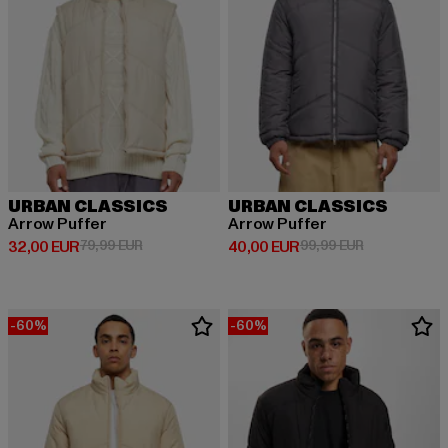
URBAN CLASSICS
URBAN CLASSICS
Arrow Puffer
Arrow Puffer
Derzeitiger Preis: 32,00 EUR
Aktionspreis: 79,99 EUR
Derzeitiger Preis: 40,00 EUR
Aktionspreis:
32,00 EUR
79,99 EUR
40,00 EUR
99,99 EUR
-60%
-60%