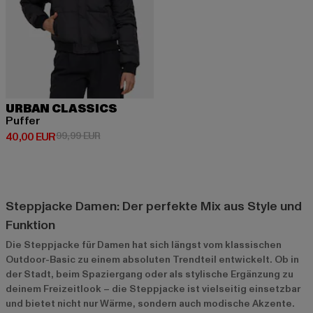
URBAN CLASSICS
Puffer
Derzeitiger Preis: 40,00 EUR
Aktionspreis: 99,99 EUR
40,00 EUR
99,99 EUR
Steppjacke Damen: Der perfekte Mix aus Style und
Funktion
Die Steppjacke für Damen hat sich längst vom klassischen
Outdoor-Basic zu einem absoluten Trendteil entwickelt. Ob in
der Stadt, beim Spaziergang oder als stylische Ergänzung zu
deinem Freizeitlook – die Steppjacke ist vielseitig einsetzbar
und bietet nicht nur Wärme, sondern auch modische Akzente.