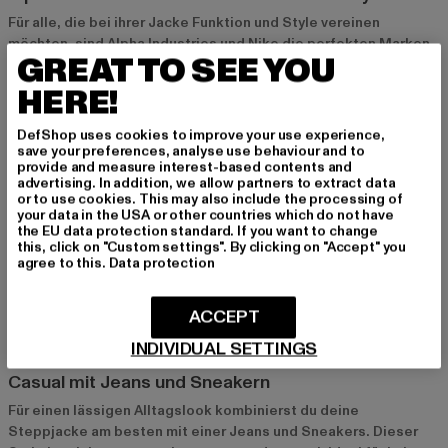
Für alle, die bei ihrer Jacke Funktion und Style vereinen
möchten, sind Alpha Industries und Nike die perfekten Marken.
GREAT TO SEE YOU
Diese Modelle eignen sich hervorragend für Outdoor-
Aktivitäten und bieten dir optimalen Schutz bei wechselhaftem
HERE!
Wetter. Gleichzeitig kannst du dir sicher sein, dass du mit
diesen Jacken immer top gestylt bist.
DefShop uses cookies to improve your use experience,
save your preferences, analyse use behaviour and to
provide and measure interest-based contents and
Def und Alife & Kickin: Preis-Leistungs-Sieger
advertising. In addition, we allow partners to extract data
or to use cookies. This may also include the processing of
Wer eine hochwertige Steppjacke zum attraktiven Preis sucht,
your data in the USA or other countries which do not have
the EU data protection standard. If you want to change
wird bei
Def
und
Alife & Kickin
fündig. Diese Marken
this, click on "Custom settings". By clicking on "Accept" you
überzeugen mit tollen Designs und einem guten Preis-
agree to this.
Data protection
Leistungs-Verhältnis – perfekt für alle, die Wert auf Qualität zu
fairen Preisen legen.
ACCEPT
INDIVIDUAL SETTINGS
Styling-Tipps für Damen-Steppjacken
Casual mit Jeans und Sneakern
Für einen lässigen Alltagslook kombinierst du deine
Steppjacke am besten mit einer Jeans und Sneakers. Dieser