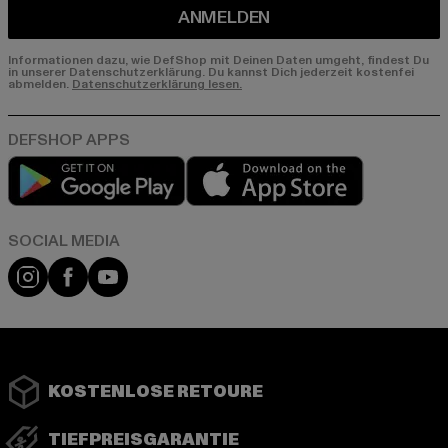
ANMELDEN
Informationen dazu, wie DefShop mit Deinen Daten umgeht, findest Du
in unserer Datenschutzerklärung. Du kannst Dich jederzeit kostenfei
abmelden.
Datenschutzerklärung lesen.
Play market
App store
Instagram
Facebook
YouTube
KOSTENLOSE RETOURE
TIEFPREISGARANTIE