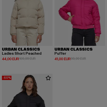
URBAN CLASSICS
URBAN CLASSICS
Ladies Short Peached
Puffer
Derzeitiger Preis: 44,00 EUR
Aktionspreis: 109,99 EUR
Derzeitiger Preis: 41,00 EUR
Aktionspreis:
44,00 EUR
109,99 EUR
41,00 EUR
99,99 EUR
-60%