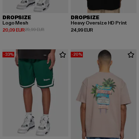
DROPSIZE
DROPSIZE
Logo Mesh
Heavy Oversize HD Print
Derzeitiger Preis: 20,09 EUR
Aktionspreis: 29,99 EUR
Derzeitiger Preis: 24,99 EUR
20,09 EUR
29,99 EUR
24,99 EUR
-33%
-20%