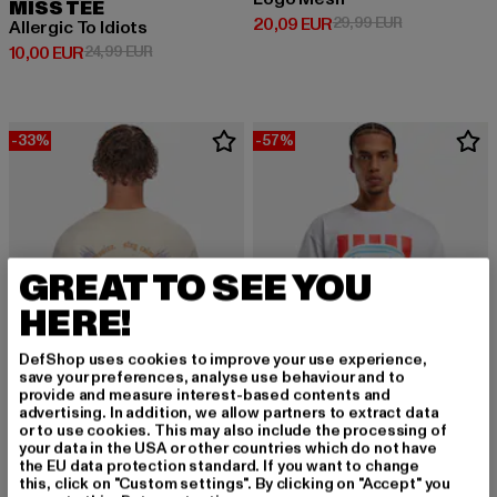
MISS TEE
Derzeitiger Preis: 20,09 EUR
Aktionspreis:
20,09 EUR
29,99 EUR
Allergic To Idiots
Derzeitiger Preis: 10,00 EUR
Aktionspreis: 24,99 EUR
10,00 EUR
24,99 EUR
-33%
-57%
GREAT TO SEE YOU
HERE!
DefShop uses cookies to improve your use experience,
save your preferences, analyse use behaviour and to
provide and measure interest-based contents and
advertising. In addition, we allow partners to extract data
or to use cookies. This may also include the processing of
your data in the USA or other countries which do not have
DROPSIZE
MISTER TEE UPSCALE
the EU data protection standard. If you want to change
Heavy Oversize
Ice Cream Heavy Oversize
this, click on "Custom settings". By clicking on "Accept" you
Derzeitiger Preis: 20,09 EUR
Aktionspreis: 29,99 EUR
Derzeitiger Preis: 12,90 EUR
Aktionspreis: 
20,09 EUR
29,99 EUR
12,90 EUR
29,99 EUR