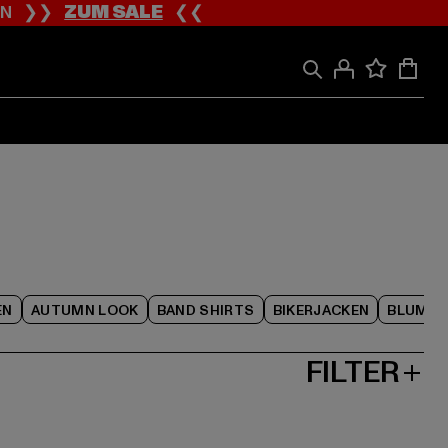
ION ❯❯
ZUM SALE
❮❮
EN
AUTUMN LOOK
BAND SHIRTS
BIKERJACKEN
BLUME
FILTER