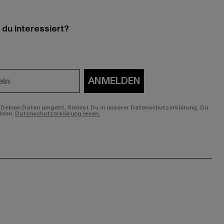
 du interessiert?
ANMELDEN
Deinen Daten umgeht, findest Du in unserer Datenschutzerklärung. Du
lden.
Datenschutzerklärung lesen.