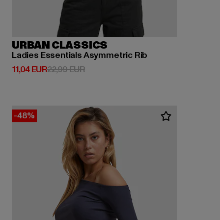
URBAN CLASSICS
Ladies Essentials Asymmetric Rib
Derzeitiger Preis: 11,04 EUR
Aktionspreis: 22,99 EUR
11,04 EUR
22,99 EUR
-48%