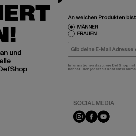
IERT
An welchen Produkten bist
N!
MÄNNER
FRAUEN
E-MAIL
 an und
elle
Informationen dazu, wie DefShop mit 
 DefShop
kannst Dich jederzeit kostenfei abme
e
Instagram
Facebook
YouTube