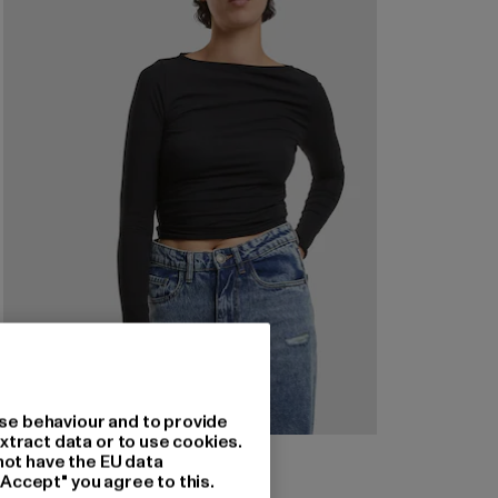
se behaviour and to provide
xtract data or to use cookies.
URBAN CLASSICS
not have the EU data
Ladies Ruffled Super Slim
"Accept" you agree to this.