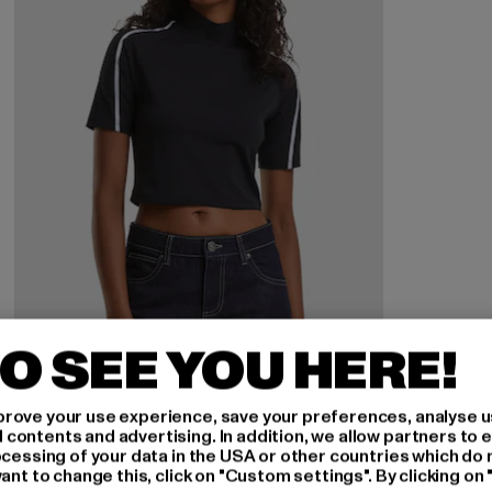
O SEE YOU HERE!
rove your use experience, save your preferences, analyse u
ontents and advertising. In addition, we allow partners to e
URBAN CLASSICS
ocessing of your data in the USA or other countries which do 
Ladies High Neck Short
ant to change this, click on "Custom settings". By clicking on 