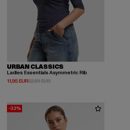
URBAN CLASSICS
Ladies Essentials Asymmetric Rib
Derzeitiger Preis: 11,95 EUR
Aktionspreis: 22,99 EUR
11,95 EUR
22,99 EUR
-33%