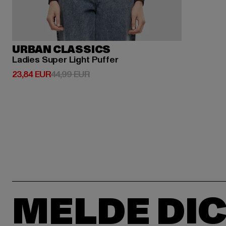
URBAN CLASSICS
Ladies Super Light Puffer
Derzeitiger Preis: 23,84 EUR
Aktionspreis: 44,99 EUR
23,84 EUR
44,99 EUR
MELDE DIC