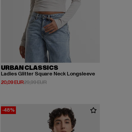
URBAN CLASSICS
Ladies Glitter Square Neck Longsleeve
Derzeitiger Preis: 20,09 EUR
Aktionspreis: 29,99 EUR
20,09 EUR
29,99 EUR
-48%