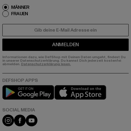
MÄNNER
FRAUEN
E-MAIL
ANMELDEN
Informationen dazu, wie DefShop mit Deinen Daten umgeht, findest Du
in unserer Datenschutzerklärung. Du kannst Dich jederzeit kostenfei
abmelden.
Datenschutzerklärung lesen.
Play market
App store
Instagram
Facebook
YouTube