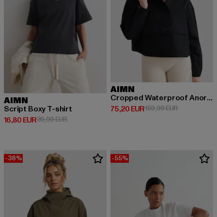
AIMN
Cropped Waterproof Anorak
AIMN
Derzeitiger Preis: 75,20 EUR
Aktionspreis
75,20 EUR
159,99 EUR
Script Boxy T-shirt
Derzeitiger Preis: 16,80 EUR
Aktionspreis: 39,99 EUR
16,80 EUR
39,99 EUR
-38%
-55%