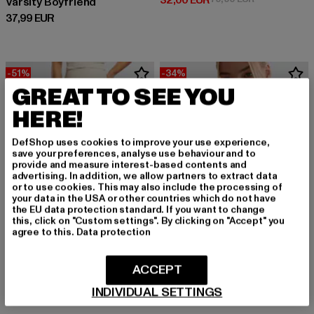
32,00 EUR
Varsity Boyfriend
Derzeitiger Preis: 37,99 EUR
37,99 EUR
-51%
-34%
GREAT TO SEE YOU
HERE!
DefShop uses cookies to improve your use experience,
save your preferences, analyse use behaviour and to
provide and measure interest-based contents and
advertising. In addition, we allow partners to extract data
or to use cookies. This may also include the processing of
your data in the USA or other countries which do not have
the EU data protection standard. If you want to change
this, click on "Custom settings". By clicking on "Accept" you
agree to this.
Data protection
ACCEPT
AIMN
AIMN
Ribbed Seamless Shaping
Shape Seamless
INDIVIDUAL SETTINGS
Derzeitiger Preis: 32,99 EUR
Aktionspreis:
32,99 EUR
49,99 EUR
Derzeitiger Preis: 34,30 EUR
Aktionspreis: 69,99 EUR
34,30 EUR
69,99 EUR