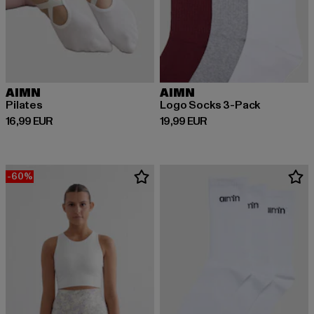
AIMN
AIMN
Pilates
Logo Socks 3-Pack
Derzeitiger Preis: 16,99 EUR
Derzeitiger Preis: 19,99 EUR
16,99 EUR
19,99 EUR
-60%