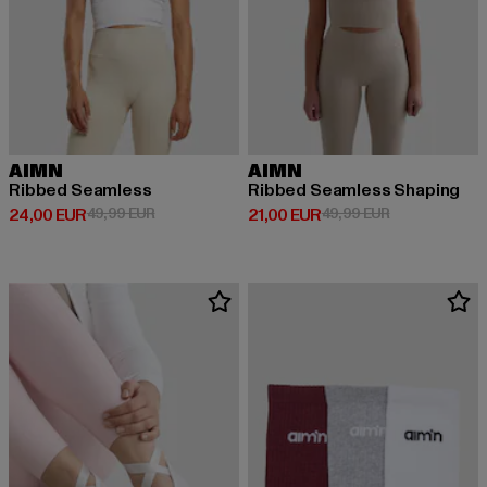
AIMN
AIMN
Ribbed Seamless
Ribbed Seamless Shaping
Derzeitiger Preis: 24,00 EUR
Aktionspreis: 49,99 EUR
Derzeitiger Preis: 21,00 EUR
Aktionspreis: 
24,00 EUR
49,99 EUR
21,00 EUR
49,99 EUR