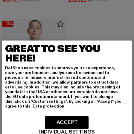
16,80 EUR
Derzeitiger Preis: 23,00 EUR
23,00 EUR
-10%
GREAT TO SEE YOU
HERE!
DefShop uses cookies to improve your use experience,
save your preferences, analyse use behaviour and to
provide and measure interest-based contents and
advertising. In addition, we allow partners to extract data
or to use cookies. This may also include the processing of
your data in the USA or other countries which do not have
the EU data protection standard. If you want to change
this, click on "Custom settings". By clicking on "Accept" you
agree to this.
Data protection
BENLEE
LINDSAY
ACCEPT
Derzeitiger Preis: 22,49 EUR
Aktionspreis: 24,99 EUR
22,49 EUR
24,99 EUR
INDIVIDUAL SETTINGS