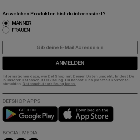
An welchen Produkten bist du interessiert?
MÄNNER
FRAUEN
E-MAIL
ANMELDEN
Informationen dazu, wie DefShop mit Deinen Daten umgeht, findest Du
in unserer Datenschutzerklärung. Du kannst Dich jederzeit kostenfei
abmelden.
Datenschutzerklärung lesen.
Play market
App store