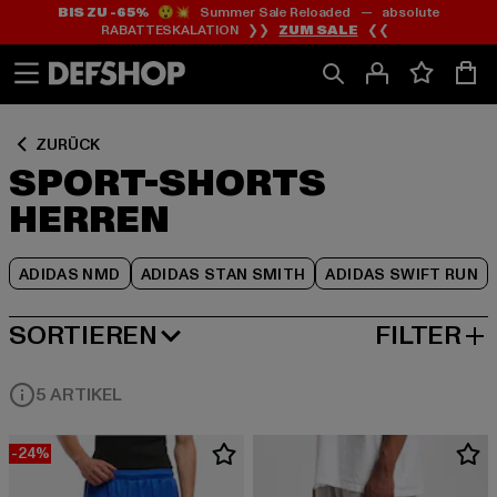
BIS ZU -65%
😲💥 Summer Sale Reloaded — absolute
Zum
Zum
Zum
RABATTESKALATION ❯❯
ZUM SALE
❮❮
Inhalt
Fußzeile
Produktraster
springen
springen
springen
ZURÜCK
SPORT-SHORTS
HERREN
ADIDAS NMD
ADIDAS STAN SMITH
ADIDAS SWIFT RUN
SORTIEREN
FILTER
BELIEBTESTE
5 ARTIKEL
-24%