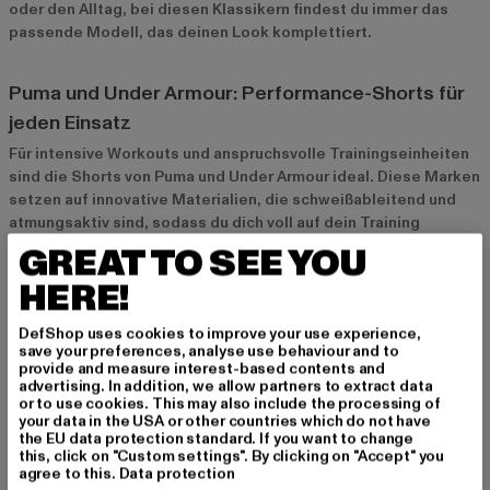
oder den Alltag, bei diesen Klassikern findest du immer das
passende Modell, das deinen Look komplettiert.
Puma und Under Armour: Performance-Shorts für
jeden Einsatz
Für intensive Workouts und anspruchsvolle Trainingseinheiten
sind die Shorts von Puma und Under Armour ideal. Diese Marken
setzen auf innovative Materialien, die schweißableitend und
atmungsaktiv sind, sodass du dich voll auf dein Training
konzentrieren kannst. Performance steht hier an erster Stelle,
GREAT TO SEE YOU
und das merkt man sofort.
HERE!
Carhartt und Just Rhyse: Streetwear-Styles für
DefShop uses cookies to improve your use experience,
save your preferences, analyse use behaviour and to
Freizeitlooks
provide and measure interest-based contents and
advertising. In addition, we allow partners to extract data
Wer Sport-Shorts auch im Alltag tragen möchte, wird bei
or to use cookies. This may also include the processing of
Carhartt und Just Rhyse fündig. Diese Marken bieten dir
your data in the USA or other countries which do not have
sportliche Streetwear-Shorts, die sowohl bequem als auch
the EU data protection standard. If you want to change
this, click on "Custom settings". By clicking on "Accept" you
stylisch sind. Kombiniert mit einem lässigen T-Shirt oder
agree to this.
Data protection
Hoodie bist du immer gut angezogen.