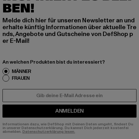
BEN!
Melde dich hier für unseren Newsletter an und
erhalte künftig Informationen über aktuelle Tre
nds, Angebote und Gutscheine von DefShop p
er E-Mail!
An welchen Produkten bist du interessiert?
MÄNNER
FRAUEN
E-MAIL
ANMELDEN
Informationen dazu, wie DefShop mit Deinen Daten umgeht, findest Du
in unserer Datenschutzerklärung. Du kannst Dich jederzeit kostenfei
abmelden.
Datenschutzerklärung lesen.