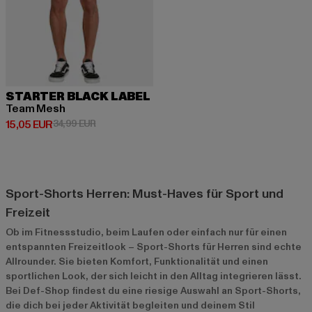
STARTER BLACK LABEL
Team Mesh
Derzeitiger Preis: 15,05 EUR
Aktionspreis: 34,99 EUR
15,05 EUR
34,99 EUR
Sport-Shorts Herren: Must-Haves für Sport und
Freizeit
Ob im Fitnessstudio, beim Laufen oder einfach nur für einen
entspannten Freizeitlook – Sport-Shorts für Herren sind echte
Allrounder. Sie bieten Komfort, Funktionalität und einen
sportlichen Look, der sich leicht in den Alltag integrieren lässt.
Bei Def-Shop findest du eine riesige Auswahl an Sport-Shorts,
die dich bei jeder Aktivität begleiten und deinem Stil