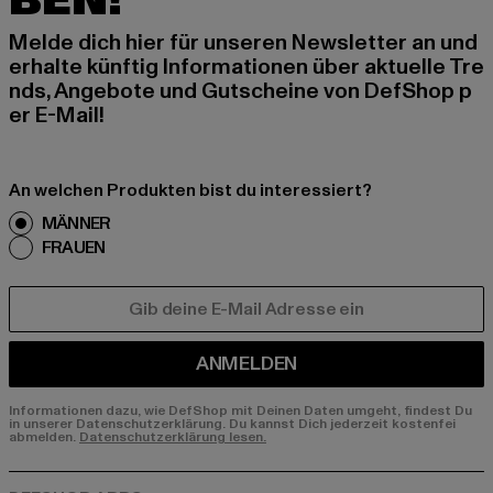
BEN!
Melde dich hier für unseren Newsletter an und
erhalte künftig Informationen über aktuelle Tre
nds, Angebote und Gutscheine von DefShop p
er E-Mail!
An welchen Produkten bist du interessiert?
MÄNNER
FRAUEN
E-MAIL
ANMELDEN
Informationen dazu, wie DefShop mit Deinen Daten umgeht, findest Du
in unserer Datenschutzerklärung. Du kannst Dich jederzeit kostenfei
abmelden.
Datenschutzerklärung lesen.