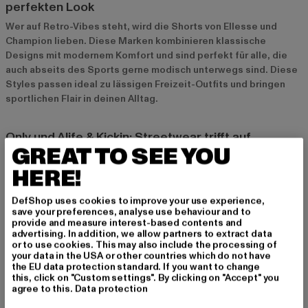
perfekten Look
Wer auf Retro-Vibes steht, wird die Shorts von Ellesse und
Champion lieben. Diese Marken kombinieren klassische
Designs mit modernem Komfort und sind perfekt für alle, die
auch abseits des Sports gerne modisch unterwegs sind. Diese
Styles passen ideal zu lässigen Freizeit-Outfits und bringen
sportlichen Flair in deinen Alltag.
Only und Alife & Kickin: Streetwear trifft auf
GREAT TO SEE YOU
Sportmode
HERE!
Für alle Streetwear-Fans bieten Marken wie Only und Alife &
Kickin sportliche Shorts, die sich ideal im Alltag kombinieren
DefShop uses cookies to improve your use experience,
lassen. Diese Modelle sehen nicht nur stylish aus, sondern
save your preferences, analyse use behaviour and to
bieten dir auch die Funktionalität, die du im Alltag und beim
provide and measure interest-based contents and
Training benötigst. Mit den richtigen Sneakers und einem Crop-
advertising. In addition, we allow partners to extract data
or to use cookies. This may also include the processing of
Top bist du immer perfekt gestylt.
your data in the USA or other countries which do not have
the EU data protection standard. If you want to change
this, click on "Custom settings". By clicking on "Accept" you
Styling-Tipps: Sport Shorts auch im Alltag tragen
agree to this.
Data protection
Sportlich und casual mit Crop Tops und Sneakers