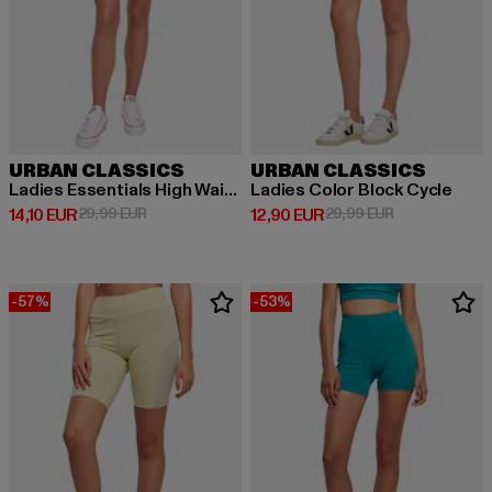
URBAN CLASSICS
URBAN CLASSICS
Ladies Essentials High Waist Cycle Hot
Ladies Color Block Cycle
Derzeitiger Preis: 14,10 EUR
Aktionspreis: 29,99 EUR
Derzeitiger Preis: 12,90 EUR
Aktionspreis: 
14,10 EUR
29,99 EUR
12,90 EUR
29,99 EUR
-57%
-53%