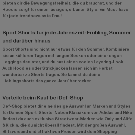
bieten dir die Bewegungsfreiheit, die du brauchst, und der
Hoodie sorgt für einen lässigen, urbanen Style. Ein Must-have
für jede trendbewusste Frau!
Sport Shorts für jede Jahreszeit: Frühling, Sommer
und darüber hinaus
Sport Shorts sind nicht nur etwas für den Sommer. Kombiniere
sie an kühleren Tagen mit langen Socken oder einer engen
Leggings darunter, und du hast einen coolen Layering-Look.
Auch Hoodies oder Strickjacken lassen sich im Herbst
wunderbar zu Shorts tragen. So kannst du deine
Lieblingsshorts das ganze Jahr über rocken.
Vorteile beim Kauf bei Def-Shop
Def-Shop bietet dir eine riesige Auswahl an Marken und Styles
für Damen-Sport-Shorts. Neben Klassikern von Adidas und Nike
findest du auch exklusive Streetwear-Marken wie Only und Alife
& Kickin, die du nicht überall findest. Mit der großen Auswahl,
Blitzversand und attraktiven Preisen wird dein Shopping-