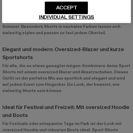
ACCEPT
Sport Shorts lassen sich auch außerhalb des Gyms super
tragen. Kombiniere sie mit einem Crop Top und coolen
INDIVIDUAL SETTINGS
Sneakers, und schon hast du ein lässiges Outfit für den
Sommer. Besonders Shorts in neutralen Farben lassen sich
vielseitig stylen und passen zu fast jedem Oberteil.
Elegant und modern: Oversized-Blazer und kurze
Sportshorts
Für alle, die es etwas gewagter mögen: Kombiniere deine Sport
Shorts mit einem oversized Blazer und Absatzschuhen. Dieses
Outfit ist der perfekte Mix aus sportlich und elegant und wird
auf jedem Event zum Hingucker. Ein Look, der beweist, wie
vielseitig Shorts sein können.
Ideal für Festival und Freizeit: Mit oversized Hoodie
und Boots
Für Festivals oder entspannte Tage im Park ist der Look mit
oversized Hoodie und robusten Boots ideal. Sport Shorts