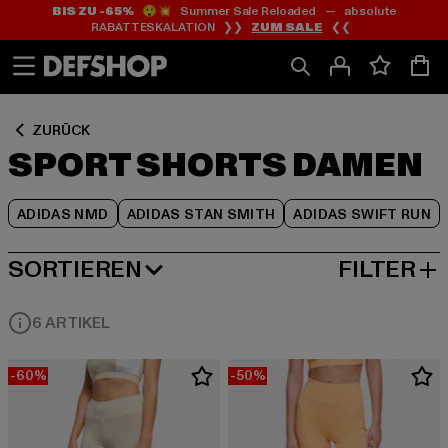
BIS ZU -65%
😲💥 Summer Sale Reloaded — absolute
Zum
Zum
Zum
RABATTESKALATION ❯❯
ZUM SALE
❮❮
Inhalt
Fußzeile
Produktraster
springen
springen
springen
ZURÜCK
SPORT SHORTS DAMEN
ADIDAS NMD
ADIDAS STAN SMITH
ADIDAS SWIFT RUN
SORTIEREN
FILTER
BELIEBTESTE
6 ARTIKEL
-60%
-50%