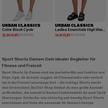
URBAN CLASSICS
URBAN CLASSICS
Color Block Cycle
Ladies Essentials High Waist Cycle Hot
Derzeitiger Preis: 12,90 EUR
Aktionspreis: 29,99 EUR
Derzeitiger Preis: 14,10 EUR
Aktionspreis: 
12,90 EUR
29,99 EUR
14,10 EUR
29,99 EUR
Sport Shorts Damen: Dein idealer Begleiter für
Fitness und Freizeit
Sport Shorts für Damen sind der perfekte Mix aus Funktion und
Style. Egal, ob du beim Joggen, im Fitnessstudio oder einfach
nur in der Freizeit unterwegs bist – die richtige Shorts macht
den Unterschied. Bei Def-Shop findest du eine große Auswahl
an Modellen, die sowohl in Sachen Funktionalität als auch Optik
überzeugen. Entdecke, wie vielseitig und trendig Sport Shorts
sein können und finde die passende für deinen Lifestyle.