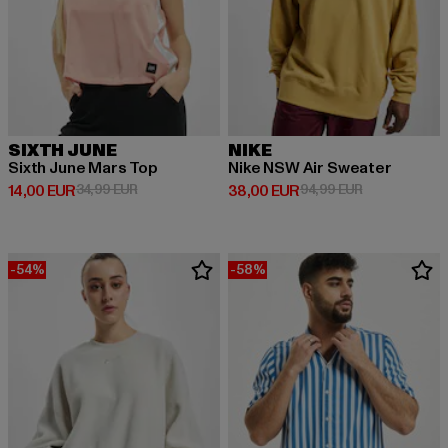
SIXTH JUNE
NIKE
Sixth June Mars Top
Nike NSW Air Sweater
Derzeitiger Preis: 14,00 EUR
Aktionspreis: 34,99 EUR
Derzeitiger Preis: 38,00 EUR
Aktionspreis:
14,00 EUR
34,99 EUR
38,00 EUR
94,99 EUR
-54%
-58%