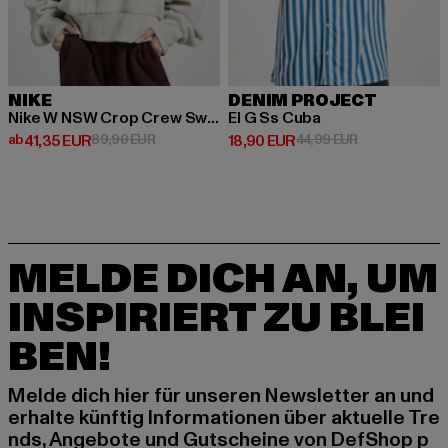
NIKE
DENIM PROJECT
Nike W NSW Crop Crew Sweater
El G Ss Cuba
Derzeitiger Preis: ab 41,35 EUR
Aktionspreis: 89,90 EUR
Derzeitiger Preis: 18,90 EUR
Aktionspreis: 
ab
41,35 EUR
89,90 EUR
18,90 EUR
44,99 EUR
MELDE DICH AN, UM
INSPIRIERT ZU BLEI
BEN!
Melde dich hier für unseren Newsletter an und
erhalte künftig Informationen über aktuelle Tre
nds, Angebote und Gutscheine von DefShop p