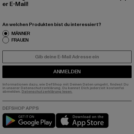
er E-Mail!
An welchen Produkten bist du interessiert?
MÄNNER
FRAUEN
E-MAIL
ANMELDEN
Informationen dazu, wie DefShop mit Deinen Daten umgeht, findest Du
in unserer Datenschutzerklärung. Du kannst Dich jederzeit kostenfei
abmelden.
Datenschutzerklärung lesen.
Play market
App store