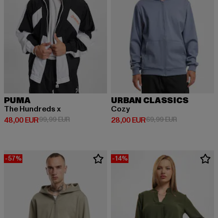
PUMA
URBAN CLASSICS
The Hundreds x
Cozy
Derzeitiger Preis: 48,00 EUR
Aktionspreis: 99,99 EUR
Derzeitiger Preis: 28,00 EUR
Aktionspreis:
48,00 EUR
99,99 EUR
28,00 EUR
69,99 EUR
-57%
-14%