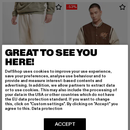
-53%
GREAT TO SEE YOU
HERE!
DefShop uses cookies to improve your use experience,
save your preferences, analyse use behaviour and to
provide and measure interest-based contents and
advertising. In addition, we allow partners to extract data
BAZIX REPUBLIQ
SEAN JOHN
or to use cookies. This may also include the processing of
Super Heavy Blank
Vintage
your data in the USA or other countries which do not have
Derzeitiger Preis: 39,99 EUR
Derzeitiger Preis: 70,50 EUR
Aktionspreis
39,99 EUR
70,50 EUR
149,99 EUR
the EU data protection standard. If you want to change
this, click on "Custom settings". By clicking on "Accept" you
agree to this.
Data protection
NEU
-47%
ACCEPT