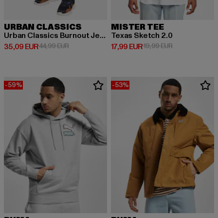
URBAN CLASSICS
MISTER TEE
Urban Classics Burnout Jersey Big
Texas Sketch 2.0
Derzeitiger Preis: 35,09 EUR
Aktionspreis: 44,99 EUR
Derzeitiger Preis: 17,99 EUR
Aktionspreis: 1
35,09 EUR
44,99 EUR
17,99 EUR
19,99 EUR
-59%
-53%