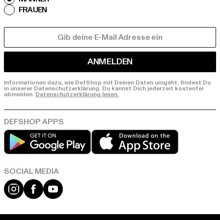
FRAUEN
E-MAIL
ANMELDEN
Informationen dazu, wie DefShop mit Deinen Daten umgeht, findest Du
in unserer Datenschutzerklärung. Du kannst Dich jederzeit kostenfei
abmelden.
Datenschutzerklärung lesen.
Play market
App store
Instagram
Facebook
YouTube