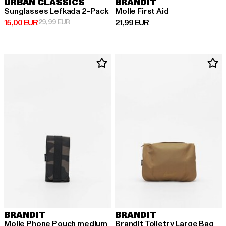
URBAN CLASSICS
BRANDIT
Sunglasses Lefkada 2-Pack
Molle First Aid
Derzeitiger Preis: 15,00 EUR
Aktionspreis: 29,99 EUR
Derzeitiger Preis: 21,99 EUR
15,00 EUR
29,99 EUR
21,99 EUR
BRANDIT
BRANDIT
Molle Phone Pouch medium
Brandit Toiletry Large Bag