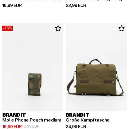
Derzeitiger Preis: 16,99 EUR
Derzeitiger Preis: 22,99 EUR
16,99 EUR
22,99 EUR
-15%
BRANDIT
BRANDIT
Molle Phone Pouch medium
Große Kampftasche
Derzeitiger Preis: 16,99 EUR
Aktionspreis: 19,99 EUR
Derzeitiger Preis: 24,99 EUR
16,99 EUR
19,99 EUR
24,99 EUR