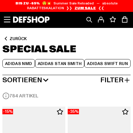
BIS ZU -65%
😲💥 Summer Sale Reloaded — absolute
Zum
Zum
Zum
RABATTESKALATION ❯❯
ZUM SALE
❮❮
Inhalt
Fußzeile
Produktraster
springen
springen
springen
ZURÜCK
SPECIAL SALE
ADIDAS NMD
ADIDAS STAN SMITH
ADIDAS SWIFT RUN
SORTIEREN
FILTER
NEUESTE
784 ARTIKEL
-15%
-35%