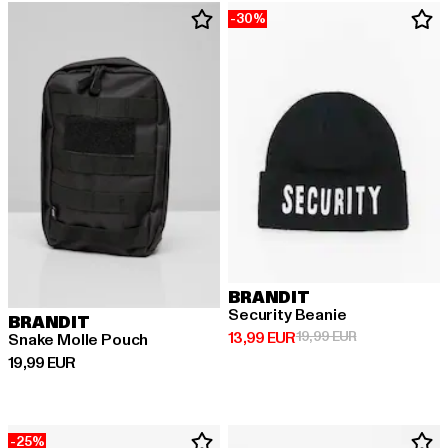
-30%
BRANDIT
Security Beanie
BRANDIT
Derzeitiger Preis: 13,99 EUR
Aktionspreis: 
13,99 EUR
19,99 EUR
Snake Molle Pouch
Derzeitiger Preis: 19,99 EUR
19,99 EUR
-25%