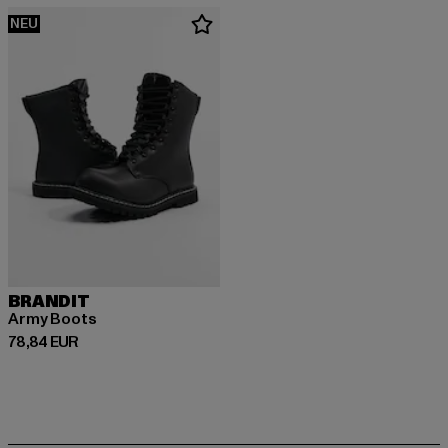
NEU
BRANDIT
Army Boots
Derzeitiger Preis: 78,84 EUR
78,84 EUR