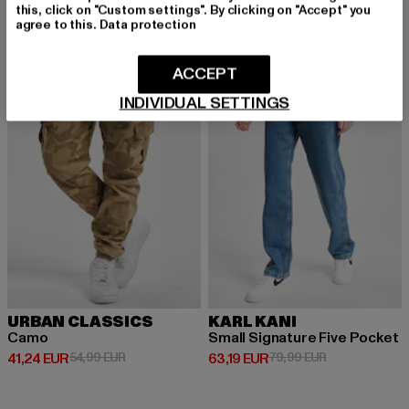
this, click on "Custom settings". By clicking on "Accept" you
agree to this.
Data protection
NEU
-25%
-21%
ACCEPT
INDIVIDUAL SETTINGS
URBAN CLASSICS
KARL KANI
Camo
Small Signature Five Pocket
Derzeitiger Preis: 41,24 EUR
Aktionspreis: 54,99 EUR
Derzeitiger Preis: 63,19 EUR
Aktionspreis: 
41,24 EUR
54,99 EUR
63,19 EUR
79,99 EUR