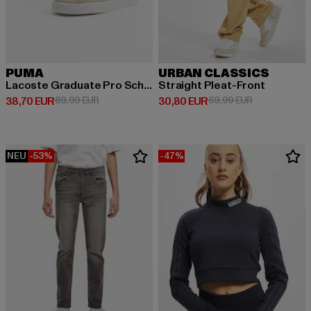
PUMA
URBAN CLASSICS
Lacoste Graduate Pro Schuhe
Straight Pleat-Front
Derzeitiger Preis: 38,70 EUR
Aktionspreis: 89,99 EUR
Derzeitiger Preis: 30,80 EUR
Aktionspreis:
38,70 EUR
89,99 EUR
30,80 EUR
69,99 EUR
NEU
-53%
-47%