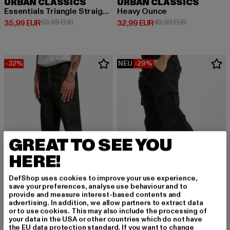
URBAN CLASSICS
URBAN CLASSICS
Essentials Triangle Straight Fit Jeans Mid
Heavy Ounce
Derzeitiger Preis: 35,99 EUR
Aktionspreis: 59,99 EUR
Derzeitiger Preis: 32,99 EUR
Aktionspreis:
35,99 EUR
59,99 EUR
32,99 EUR
49,99 EUR
-32%
NEU
-29%
GREAT TO SEE YOU
HERE!
DefShop uses cookies to improve your use experience,
save your preferences, analyse use behaviour and to
provide and measure interest-based contents and
advertising. In addition, we allow partners to extract data
URBAN CLASSICS
URBAN CLASSICS
or to use cookies. This may also include the processing of
Essentials Triangle
Camouflage Cargo Pants
your data in the USA or other countries which do not have
Derzeitiger Preis: 40,79 EUR
Aktionspreis: 59,99 EUR
Derzeitiger Preis: 39,04 EUR
Aktionspreis:
40,79 EUR
59,99 EUR
39,04 EUR
54,99 EUR
the EU data protection standard. If you want to change