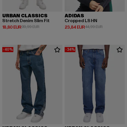
URBAN CLASSICS
ADIDAS
Stretch Denim Slim Fit
Cropped LS HN
Derzeitiger Preis: 18,80 EUR
Aktionspreis: 39,99 EUR
Derzeitiger Preis: 23,84 EUR
Aktionspreis:
18,80 EUR
39,99 EUR
23,84 EUR
44,99 EUR
-40%
-34%