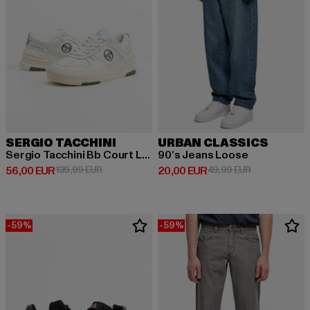
SERGIO TACCHINI
URBAN CLASSICS
Sergio Tacchini Bb Court Lo Sneakers
90‘s Jeans Loose
Derzeitiger Preis: 56,00 EUR
Aktionspreis: 139,99 EUR
Derzeitiger Preis: 20,00 EUR
Aktionspreis:
56,00 EUR
139,99 EUR
20,00 EUR
49,99 EUR
-59%
-59%