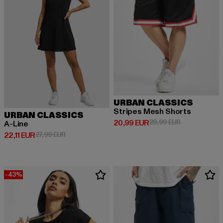
URBAN CLASSICS
Stripes Mesh Shorts
URBAN CLASSICS
Derzeitiger Preis: 20,99 EUR
Aktionspreis:
20,99 EUR
29,99 EUR
A-Line
Derzeitiger Preis: 22,11 EUR
Aktionspreis: 27,99 EUR
22,11 EUR
27,99 EUR
-43%