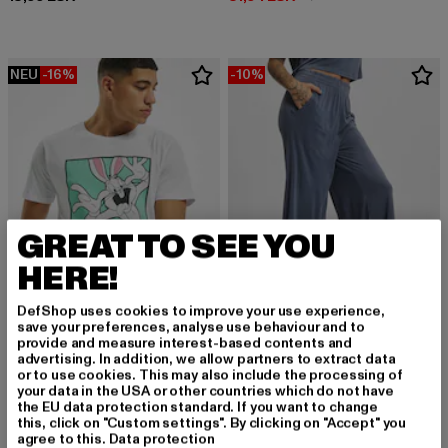
NEU
-16%
-10%
GREAT TO SEE YOU
HERE!
DefShop uses cookies to improve your use experience,
save your preferences, analyse use behaviour and to
provide and measure interest-based contents and
MERCHCODE
URBAN CLASSICS
advertising. In addition, we allow partners to extract data
Looney Tunes Bugs Bunny Funny Face
Modal
or to use cookies. This may also include the processing of
your data in the USA or other countries which do not have
Derzeitiger Preis: 20,99 EUR
Aktionspreis: 24,99 EUR
Derzeitiger Preis: 26,99 EUR
Aktionspreis:
20,99 EUR
24,99 EUR
26,99 EUR
29,99 EUR
the EU data protection standard. If you want to change
this, click on "Custom settings". By clicking on "Accept" you
agree to this.
Data protection