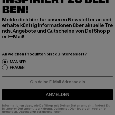
BEN!
Melde dich hier für unseren Newsletter an und
erhalte künftig Informationen über aktuelle Tre
nds, Angebote und Gutscheine von DefShop p
er E-Mail!
An welchen Produkten bist du interessiert?
MÄNNER
FRAUEN
E-MAIL
ANMELDEN
Informationen dazu, wie DefShop mit Deinen Daten umgeht, findest Du
in unserer Datenschutzerklärung. Du kannst Dich jederzeit kostenfei
abmelden.
Datenschutzerklärung lesen.