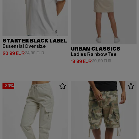
STARTER BLACK LABEL
Essential Oversize
URBAN CLASSICS
Derzeitiger Preis: 20,99 EUR
Aktionspreis: 24,99 EUR
20,99 EUR
24,99 EUR
Ladies Rainbow Tee
Derzeitiger Preis: 18,89 EUR
Aktionspreis: 
18,89 EUR
29,99 EUR
-33%