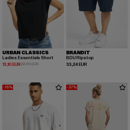
URBAN CLASSICS
BRANDIT
Ladies Essentials Short
BDU Ripstop
Derzeitiger Preis: 13,10 EUR
Aktionspreis: 22,99 EUR
Derzeitiger Preis: 33,24 EUR
13,10 EUR
22,99 EUR
33,24 EUR
-16%
-37%