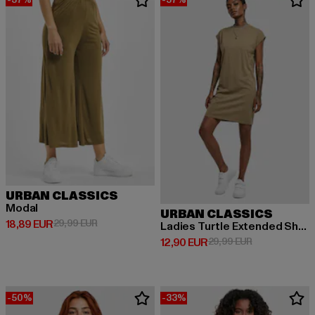
URBAN CLASSICS
Modal
URBAN CLASSICS
Derzeitiger Preis: 18,89 EUR
Aktionspreis: 29,99 EUR
18,89 EUR
29,99 EUR
Ladies Turtle Extended Shoulder
Derzeitiger Preis: 12,90 EUR
Aktionspreis: 
12,90 EUR
29,99 EUR
-50%
-33%