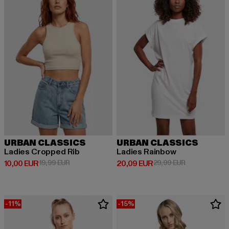
URBAN CLASSICS
URBAN CLASSICS
Ladies Cropped Rib
Ladies Rainbow
Derzeitiger Preis: 10,00 EUR
Aktionspreis: 19,99 EUR
Derzeitiger Preis: 20,09 EUR
Aktionspreis:
10,00 EUR
19,99 EUR
20,09 EUR
29,99 EUR
-11%
-15%