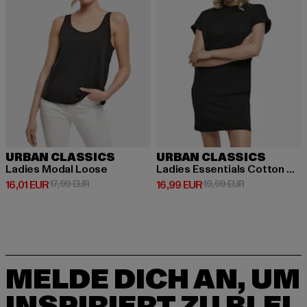
URBAN CLASSICS
URBAN CLASSICS
Ladies Modal Loose
Ladies Essentials Cotton Cut On Sleeve
Derzeitiger Preis: 16,01 EUR
Aktionspreis: 17,99 EUR
Derzeitiger Preis: 16,99 EUR
Aktionspreis: 
16,01 EUR
17,99 EUR
16,99 EUR
19,99 EUR
MELDE DICH AN, UM
INSPIRIERT ZU BLEI