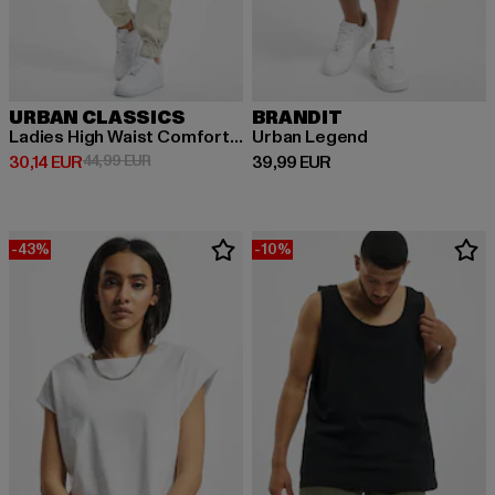
URBAN CLASSICS
BRANDIT
Ladies High Waist Comfort Jogging
Urban Legend
Derzeitiger Preis: 30,14 EUR
Aktionspreis: 44,99 EUR
Derzeitiger Preis: 39,99 EUR
30,14 EUR
44,99 EUR
39,99 EUR
-43%
-10%