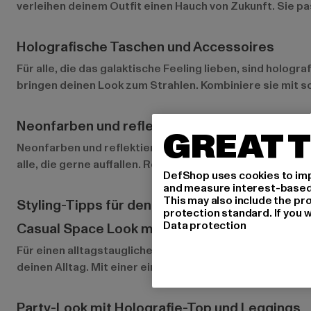
verleihen deinem Outfit einen Hauch von Zukunft. Sie pa
Holografische Taschen und Accessoires
Für alle, die das galaktische Feeling lieben, sind holo
bringen deinen Look zum Strahlen. Kombiniere sie mit sc
Neonfarben und reflektierende Stoffe für ein
GREAT T
Neonfarben und reflektierende Materialien sind ebenfall
alle, die gerne auffallen. Reflektierende Jogginghosen o
DefShop uses cookies to imp
and measure interest-based c
This may also include the pr
Styling-Tipps für den Space Look
protection standard. If you w
Data protection
Casual Space Look mit Metallic-Jacke und Je
Für einen alltagstauglichen Look kombinierst du eine M
deinen Alltag. Mit einer einfachen Tasche und Accessoir
Party-Look mit Holografie-Top und Leggings