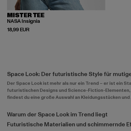
MISTER TEE
NASA Insignia
Derzeitiger Preis: 18,99 EUR
18,99 EUR
Space Look: Der futuristische Style für mutig
Der Space Look ist mehr als nur ein Trend – er ist ein S
futuristischen Designs und Science-Fiction-Elementen,
findest du eine große Auswahl an Kleidungsstücken und 
Warum der Space Look im Trend liegt
Futuristische Materialien und schimmernde E