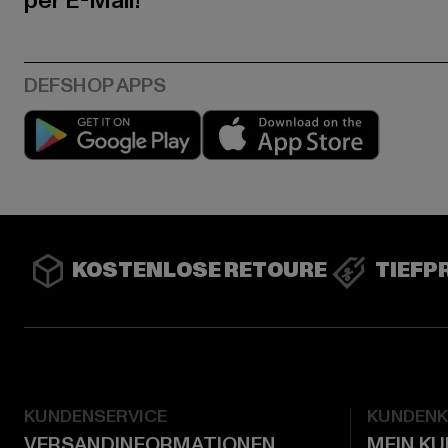
per E-Mail!
Play market
App stor
KOSTENLOSE RETOURE
TIEFP
KUNDENSERVICE
KUNDEN
VERSANDINFORMATIONEN
MEIN K