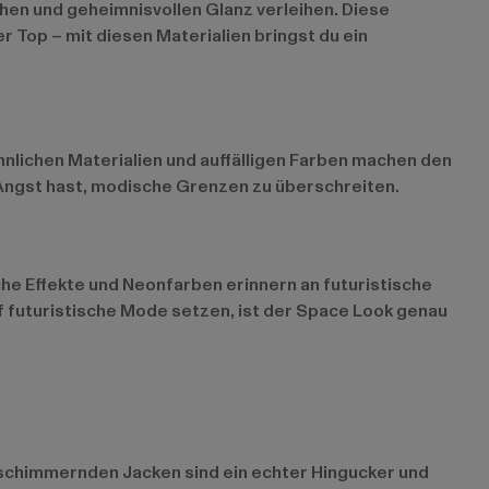
schen und geheimnisvollen Glanz verleihen. Diese
r Top – mit diesen Materialien bringst du ein
hnlichen Materialien und auffälligen Farben machen den
e Angst hast, modische Grenzen zu überschreiten.
che Effekte und Neonfarben erinnern an futuristische
uf futuristische Mode setzen, ist der Space Look genau
se schimmernden Jacken sind ein echter Hingucker und