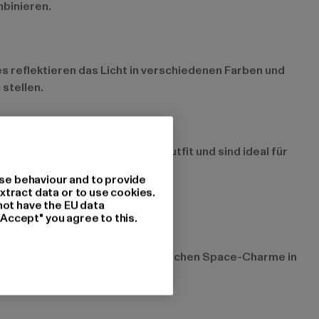
mbinieren.
es reflektieren das Licht in verschiedenen Farben und
stellen.
eine dynamische Note in dein Outfit und sind ideal für
en Style.
se behaviour and to provide
xtract data or to use cookies.
not have the EU data
"Accept" you agree to this.
t bequem und bringt den futuristischen Space-Charme in
annten Tag.