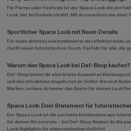
Für Partys oder Festivals ist der Space Look die perfe
Look, der im Dunkeln strahlt. Mit Accessoires wie einer
Sportlicher Space Look mit Neon-Details
Für einen aktiven Look kombinierst du reflektierende 
Outfit einen futuristischen Touch. Perfekt für alle, die
Warum den Space Look bei Def-Shop kaufen?
Def-Shop bietet dir eine breite Auswahl an Kleidungsst
und den attraktiven Angeboten im
Outlet-Bereich
finde
Marken, sodass du immer das Beste für deinen Look fin
Space Look: Dein Statement für futuristischen 
Der Space Look ist die perfekte Kombination aus futuris
für deinen Streetstyle – bei Def-Shop findest du die p
Look Highlights für einen stylischen Auftritt!