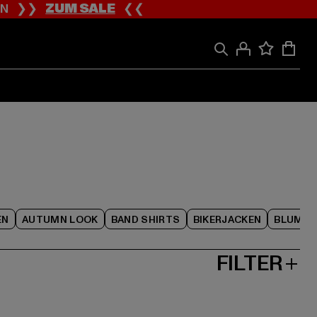
ION ❯❯
ZUM SALE
❮❮
EN
AUTUMN LOOK
BAND SHIRTS
BIKERJACKEN
BLUME
FILTER