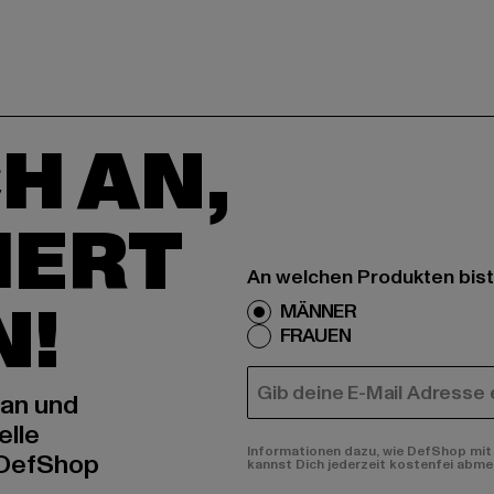
H AN,
IERT
An welchen Produkten bist
N!
MÄNNER
FRAUEN
E-MAIL
 an und
elle
Informationen dazu, wie DefShop mit 
 DefShop
kannst Dich jederzeit kostenfei abme