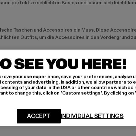
ssen perfekt zu schlichten Basics und lassen sich leicht ko
grafische Taschen und Accessoires ein Muss. Diese Accessoir
hlichten Outfits, um die Accessoires in den Vordergrund zu 
en mutigen Look
O SEE YOU HERE!
s ein wichtiger Teil des Space Looks. Diese Farben bringen 
der Hoodies sind perfekt für einen sportlichen, futuristisch
rove your use experience, save your preferences, analyse u
ontents and advertising. In addition, we allow partners to e
ocessing of your data in the USA or other countries which do 
ant to change this, click on "Custom settings". By clicking on 
ans
etallic-Jacke mit einer Jeans und Sneakers. Dieser Look is
ACCEPT
INDIVIDUAL SETTINGS
es in neutralen Farben ist der Look perfekt für einen entsp