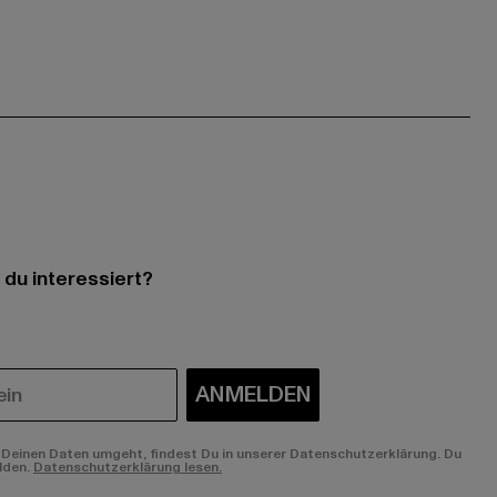
 du interessiert?
ANMELDEN
Deinen Daten umgeht, findest Du in unserer Datenschutzerklärung. Du
lden.
Datenschutzerklärung lesen.