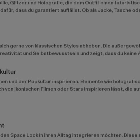
llic, Glitzer und Holografie, die dem Outfit einen futuristi
für, dass du garantiert auffällst. Ob als Jacke, Tasche ode
d sich gerne von klassischen Styles abheben. Die außergewö
Kreativität und Selbstbewusstsein und zeigt, dass du kein
kultur
men und der Popkultur inspirieren. Elemente wie holografis
 von ikonischen Filmen oder Stars inspirieren lässt, die a
nt
ie den Space Look in ihren Alltag integrieren möchten. Die