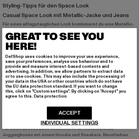
Styling-Tipps für den Space Look
Casual Space Look mit Metallic-Jacke und Jeans
Für einen alltagstauglichen Look kombinierst du eine Metallic-
Jacke mit einer Jeans und Sneakers. Dieser Look ist bequem
GREAT TO SEE YOU
und bringt den futuristischen Space-Charme in deinen Alltag.
HERE!
Mit einer einfachen Tasche und Accessoires in neutralen
Farben ist der Look perfekt für einen entspannten Tag.
DefShop uses cookies to improve your use experience,
save your preferences, analyse use behaviour and to
provide and measure interest-based contents and
Party-Look mit Holografie-Top und Leggings
advertising. In addition, we allow partners to extract data
Für Partys oder Festivals ist der Space Look die perfekte Wahl.
or to use cookies. This may also include the processing of
your data in the USA or other countries which do not have
Kombiniere ein holografisches Top mit Leggings und auffälligen
the EU data protection standard. If you want to change
Schuhen für einen unverwechselbaren Look, der im Dunkeln
this, click on "Custom settings". By clicking on "Accept" you
strahlt. Mit Accessoires wie einer holografischen Tasche und
agree to this.
Data protection
auffälligem Schmuck wird dein Outfit zum Hingucker.
ACCEPT
Sportlicher Space Look mit Neon-Details
INDIVIDUAL SETTINGS
Für einen aktiven Look kombinierst du reflektierende
Jogginghosen mit einem Hoodie und Sneakers. Neonfarben