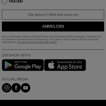
FRAUEN
E-MAIL
ANMELDEN
Informationen dazu, wie DefShop mit Deinen Daten umgeht, findest Du
in unserer Datenschutzerklärung. Du kannst Dich jederzeit kostenfei
abmelden.
Datenschutzerklärung lesen.
Play market
App store
Instagram
Facebook
YouTube