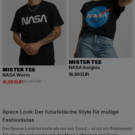
MISTER TEE
NASA Insignia
MISTER TEE
Derzeitiger Preis: 18,99 EUR
18,99 EUR
NASA Worm
Derzeitiger Preis: 16,99 EUR
Aktionspreis: 24,99 EUR
16,99 EUR
24,99 EUR
Space Look: Der futuristische Style für mutige
Fashionistas
Der Space Look ist mehr als nur ein Trend – er ist ein Statement
für alle, die sich gerne von der Masse abheben und ihren