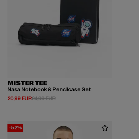
MISTER TEE
Nasa Notebook & Pencilcase Set
Derzeitiger Preis: 20,99 EUR
Aktionspreis: 24,99 EUR
20,99 EUR
24,99 EUR
-52%