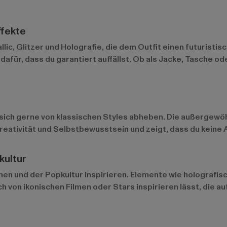
ffekte
llic, Glitzer und Holografie, die dem Outfit einen futuristi
für, dass du garantiert auffällst. Ob als Jacke, Tasche ode
d sich gerne von klassischen Styles abheben. Die außergewö
Kreativität und Selbstbewusstsein und zeigt, dass du kein
kultur
men und der Popkultur inspirieren. Elemente wie holografis
 von ikonischen Filmen oder Stars inspirieren lässt, die a