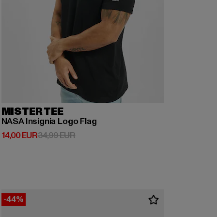
MISTER TEE
NASA Insignia Logo Flag
Derzeitiger Preis: 14,00 EUR
Aktionspreis: 34,99 EUR
14,00 EUR
34,99 EUR
-44%