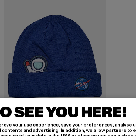
O SEE YOU HERE!
MISTER TEE
rove your use experience, save your preferences, analyse u
Nasa Embroidery Kids
ontents and advertising. In addition, we allow partners to e
ocessing of your data in the USA or other countries which do 