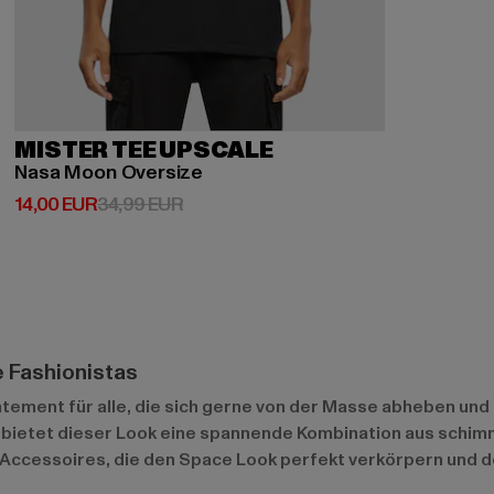
MISTER TEE UPSCALE
Nasa Moon Oversize
Derzeitiger Preis: 14,00 EUR
Aktionspreis: 34,99 EUR
14,00 EUR
34,99 EUR
e Fashionistas
tatement für alle, die sich gerne von der Masse abheben und 
 bietet dieser Look eine spannende Kombination aus schim
Accessoires, die den Space Look perfekt verkörpern und de