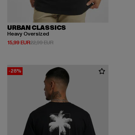
URBAN CLASSICS
Heavy Oversized
Derzeitiger Preis: 15,99 EUR
Aktionspreis: 22,99 EUR
15,99 EUR
22,99 EUR
-28%