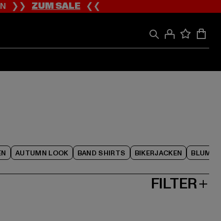
ION ❯❯
ZUM SALE
❮❮
EN
AUTUMN LOOK
BAND SHIRTS
BIKERJACKEN
BLUME
FILTER