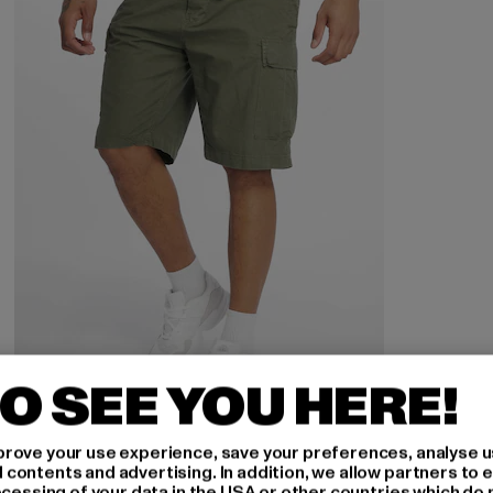
O SEE YOU HERE!
BRANDIT
rove your use experience, save your preferences, analyse u
BDU Ripstop
ontents and advertising. In addition, we allow partners to e
ocessing of your data in the USA or other countries which do 