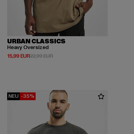
URBAN CLASSICS
Heavy Oversized
Derzeitiger Preis: 15,99 EUR
Aktionspreis: 22,99 EUR
15,99 EUR
22,99 EUR
NEU
-35%