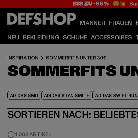
BIS ZU -65%
😲💥 Sum
MÄNNER
FRAUEN
NEU
BEKLEIDUNG
SCHUHE
ACCESSOIRES
INSPIRATION
SOMMERFITS UNTER 30€
SOMMERFITS UN
ADIDAS NMD
ADIDAS STAN SMITH
ADIDAS SWIFT RUN
SORTIEREN NACH:
BELIEBTE
1,082 ARTIKEL