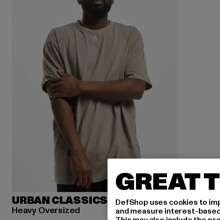
GREAT T
URBAN CLASSICS
DefShop uses cookies to imp
Heavy Oversized
and measure interest-based c
This may also include the pr