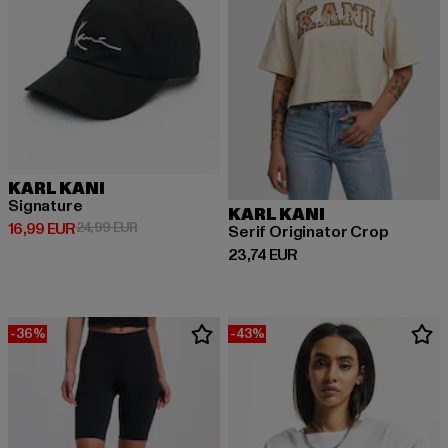
KARL KANI
Signature
KARL KANI
Derzeitiger Preis: 16,99 EUR
Aktionspreis: 24,99 EUR
16,99 EUR
24,99 EUR
Serif Originator Crop
Derzeitiger Preis: 23,74 EUR
23,74 EUR
-36%
-43%