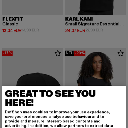
FLEXFIT
KARL KANI
Classic
Small Signature Essential Oversized
Derzeitiger Preis: 13,04 EUR
Aktionspreis: 14,99 EUR
Derzeitiger Preis: 24,07 EUR
Aktionspreis: 
13,04 EUR
14,99 EUR
24,07 EUR
27,99 EUR
-17%
NEU
-20%
GREAT TO SEE YOU
HERE!
DefShop uses cookies to improve your use experience,
save your preferences, analyse use behaviour and to
provide and measure interest-based contents and
advertising. In addition, we allow partners to extract data