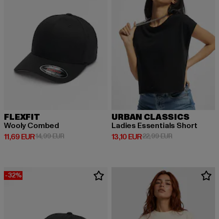
FLEXFIT
URBAN CLASSICS
Wooly Combed
Ladies Essentials Short
Derzeitiger Preis: 11,69 EUR
Aktionspreis: 14,99 EUR
Derzeitiger Preis: 13,10 EUR
Aktionspreis: 2
11,69 EUR
14,99 EUR
13,10 EUR
22,99 EUR
-32%