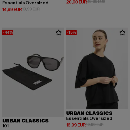
Derzeitiger Preis: 20,00 EUR
Aktionspreis:
20,00 EUR
49,99 EUR
Essentials Oversized
Derzeitiger Preis: 14,99 EUR
Aktionspreis: 19,99 EUR
14,99 EUR
19,99 EUR
-44%
-15%
URBAN CLASSICS
Essentials Oversized
URBAN CLASSICS
Derzeitiger Preis: 16,99 EUR
Aktionspreis: 
16,99 EUR
19,99 EUR
101