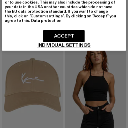
or to use cookies. This may also include the processing of
your data in the USA or other countries which do not have
the EU data protection standard. If you want to change
FLEXFIT
URBAN CLASSICS
this, click on "Custom settings". By clicking on "Accept" you
Classic
Extended Shoulder
agree to this.
Data protection
Derzeitiger Preis: 14,93 EUR
Aktionspreis: 17,99 EUR
Derzeitiger Preis: 11,99 EUR
Aktionspreis: 1
14,93 EUR
17,99 EUR
11,99 EUR
14,99 EUR
ACCEPT
INDIVIDUAL SETTINGS
-52%