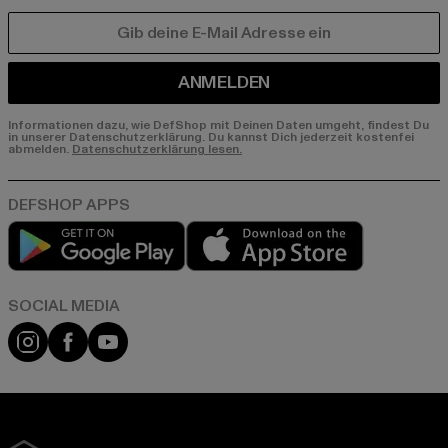
E-MAIL
ANMELDEN
Informationen dazu, wie DefShop mit Deinen Daten umgeht, findest Du
in unserer Datenschutzerklärung. Du kannst Dich jederzeit kostenfei
abmelden.
Datenschutzerklärung lesen.
Play market
App store
Instagram
Facebook
YouTube