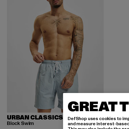
GREAT T
URBAN CLASSICS
DefShop uses cookies to imp
Block Swim
and measure interest-based c
This may also include the pr