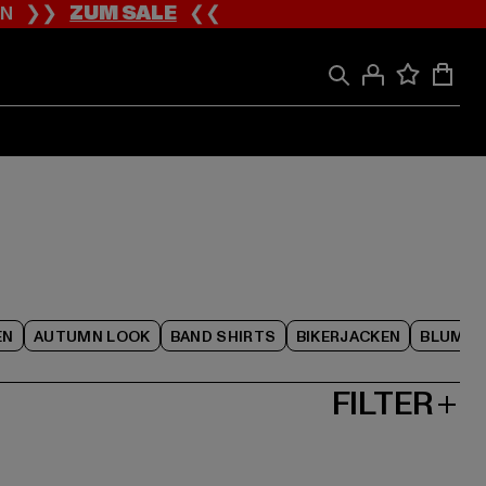
ION ❯❯
ZUM SALE
❮❮
EN
AUTUMN LOOK
BAND SHIRTS
BIKERJACKEN
BLUME
FILTER