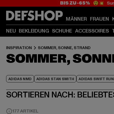
BIS ZU -65%
😲💥 Sum
MÄNNER
FRAUEN
NEU
BEKLEIDUNG
SCHUHE
ACCESSOIRES
INSPIRATION
SOMMER, SONNE, STRAND
SOMMER, SONN
ADIDAS NMD
ADIDAS STAN SMITH
ADIDAS SWIFT RUN
SORTIEREN NACH:
BELIEBTE
177 ARTIKEL