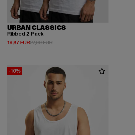
URBAN CLASSICS
Ribbed 2-Pack
Derzeitiger Preis: 19,87 EUR
Aktionspreis: 27,99 EUR
19,87 EUR
27,99 EUR
-10%