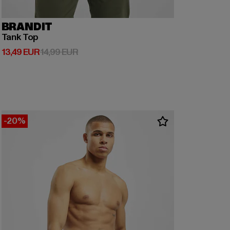
BRANDIT
Tank Top
Derzeitiger Preis: 13,49 EUR
Aktionspreis: 14,99 EUR
13,49 EUR
14,99 EUR
-20%