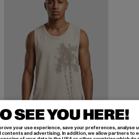
O SEE YOU HERE!
rove your use experience, save your preferences, analyse u
ontents and advertising. In addition, we allow partners to e
ocessing of your data in the USA or other countries which do 