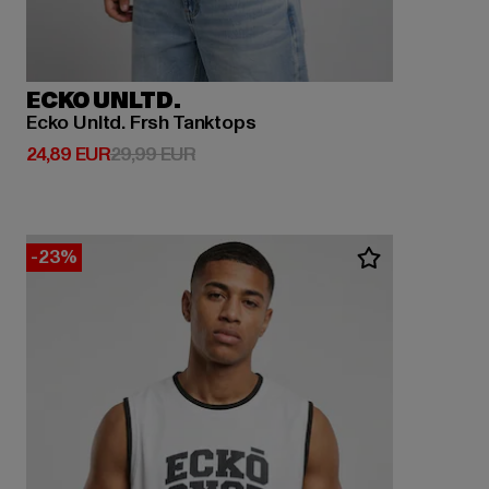
ECKO UNLTD.
Ecko Unltd. Frsh Tanktops
Derzeitiger Preis: 24,89 EUR
Aktionspreis: 29,99 EUR
24,89 EUR
29,99 EUR
-23%