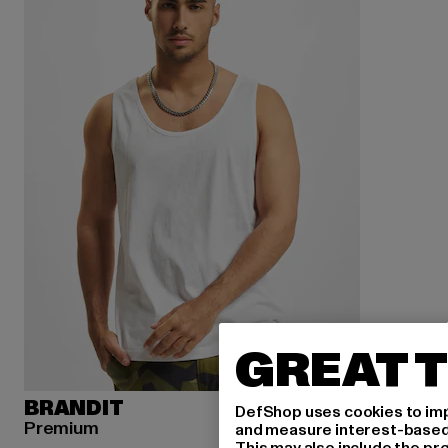
GREAT T
BRANDIT
DefShop uses cookies to imp
Premium
and measure interest-based c
This may also include the pr