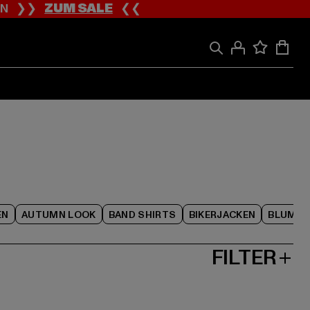
ION ❯❯
ZUM SALE
❮❮
EN
AUTUMN LOOK
BAND SHIRTS
BIKERJACKEN
BLUME
FILTER