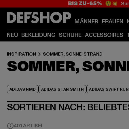
BIS ZU -65%
😲💥 Sum
MÄNNER
FRAUEN
NEU
BEKLEIDUNG
SCHUHE
ACCESSOIRES
INSPIRATION
SOMMER, SONNE, STRAND
SOMMER, SONN
ADIDAS NMD
ADIDAS STAN SMITH
ADIDAS SWIFT RUN
SORTIEREN NACH:
BELIEBTE
401 ARTIKEL