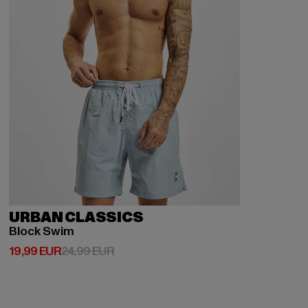
URBAN CLASSICS
Block Swim
Derzeitiger Preis: 19,99 EUR
Aktionspreis: 24,99 EUR
19,99 EUR
24,99 EUR