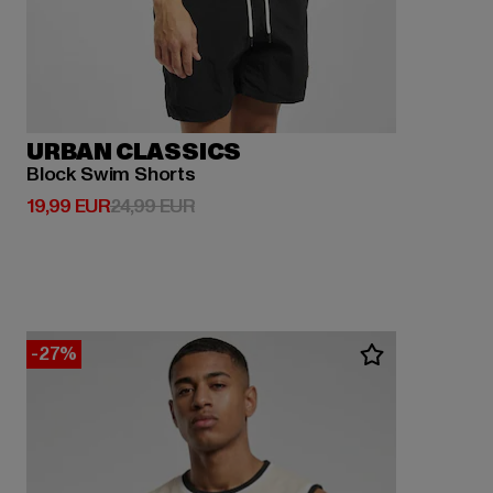
URBAN CLASSICS
Block Swim Shorts
Derzeitiger Preis: 19,99 EUR
Aktionspreis: 24,99 EUR
19,99 EUR
24,99 EUR
-27%